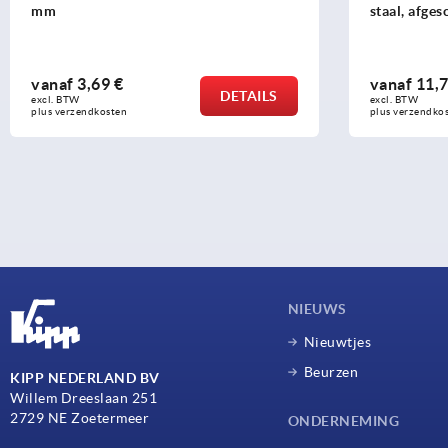
mm
staal, afge
vanaf
3,69 €
vanaf
11,7
DETAILS
excl. BTW 
excl. BTW 
plus verzendkosten
plus verzendko
NIEUWS
Nieuwtjes
Beurzen
KIPP NEDERLAND BV
Willem Dreeslaan 251
2729 NE Zoetermeer
ONDERNEMING