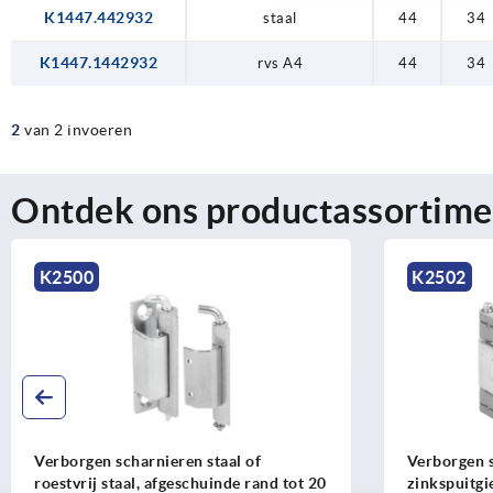
K1447.442932
staal
44
34
K1447.1442932
rvs A4
44
34
2
van 2 invoeren
Ontdek ons productassortime
K2500
K2502
Verborgen scharnieren staal of
Verborgen 
roestvrij staal, afgeschuinde rand tot 20
zinkspuitgie