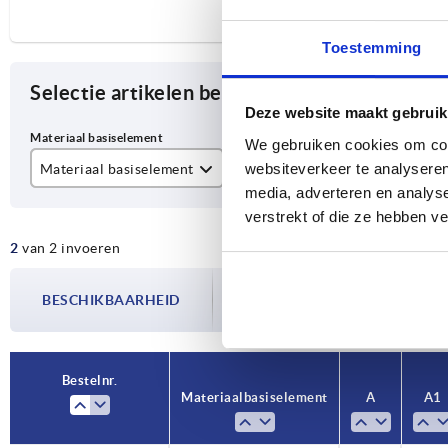
Toestemming
Selectie artikelen begrenzen
Deze website maakt gebruik
We gebruiken cookies om cont
websiteverkeer te analyseren
Materiaal basiselement
A
A1
media, adverteren en analys
rvs A4
44
34
verstrekt of die ze hebben v
2
van 2 invoeren
staal
De beschikbaarheid wordt meerdere
BESCHIKBAARHEID
bijgewerkt. In de laatste stap voorda
over de bevestigde verzenddatum.
Bestelnr.
Materiaal basiselement
A
A1