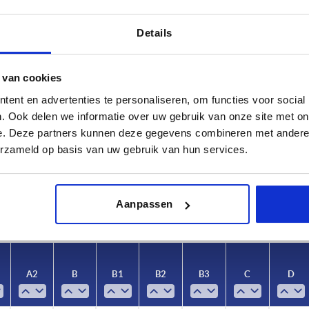
Details
 van cookies
ent en advertenties te personaliseren, om functies voor social
. Ook delen we informatie over uw gebruik van onze site met on
A2
B
e. Deze partners kunnen deze gegevens combineren met andere i
20
29
erzameld op basis van uw gebruik van hun services.
TABEL VERGROTEN
 keren per dag met regelmatige tussenpozen
1-3 dagen
Aanpassen
t je je bestelling afrondt, word je geïnformeerd
4-20 dagen
A2
B
B1
B2
B3
C
D