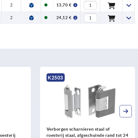
2
13,70 €
2
24,12 €
K2503
Verborgen scharnieren staal of
oestvrij
roestvrij staal, afgeschuinde rand tot 24