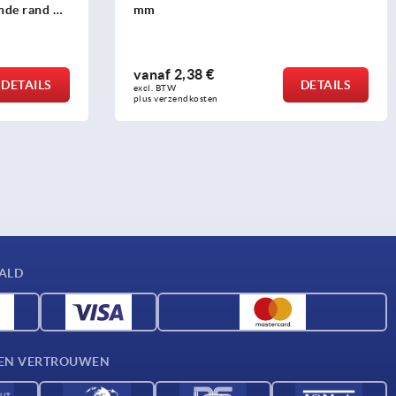
inde rand 23
mm
vanaf
2,38 €
DETAILS
DETAILS
excl. BTW 
plus verzendkosten
AALD
D EN VERTROUWEN