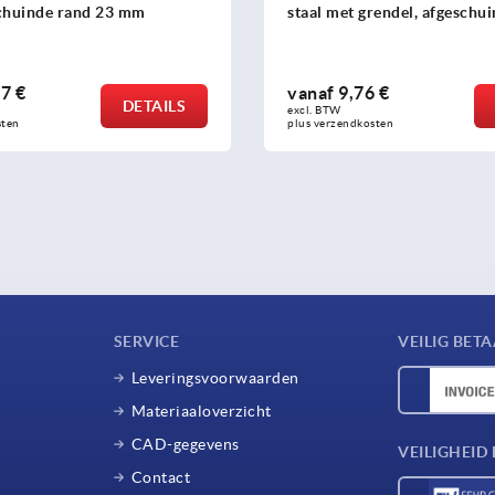
schuinde rand 23 mm
staal met grendel, afgeschu
mm
7 €
vanaf
9,76 €
DETAILS
excl. BTW 
sten
plus verzendkosten
SERVICE
VEILIG BET
Leveringsvoorwaarden
Materiaaloverzicht
CAD-gegevens
VEILIGHEI
Contact