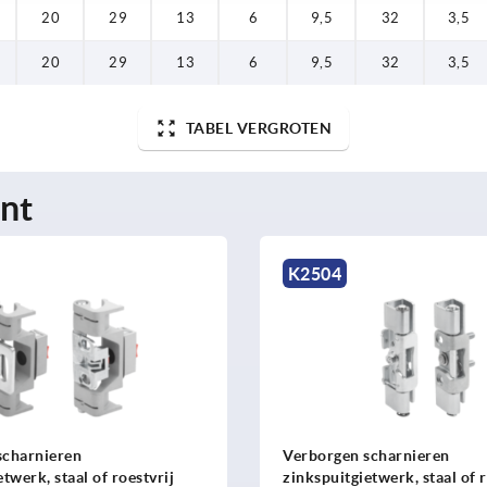
20
29
13
6
9,5
32
3,5
20
29
13
6
9,5
32
3,5
TABEL VERGROTEN
nt
K2504
scharnieren
Verborgen scharnieren
twerk, staal of roestvrij
zinkspuitgietwerk, staal of r