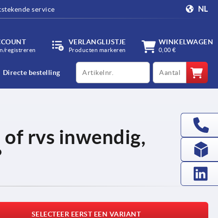
NL
tstekende service
CCOUNT
VERLANGLIJSTJE
WINKELWAGEN
/registreren
Producten markeren
0,00 €
productCode
qty
Directe bestelling
 of rvs inwendig,
°
SELECTEER EERST EEN VARIANT