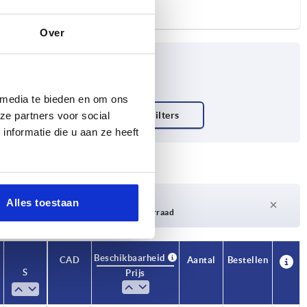
Over
 media te bieden en om ons
ze partners voor social
nformatie die u aan ze heeft
Levertijd op aanvraag
Alles toestaan
Momenteel niet op voorraad
Beschikbaarheid
CAD
Aantal
Bestellen
S
Prijs