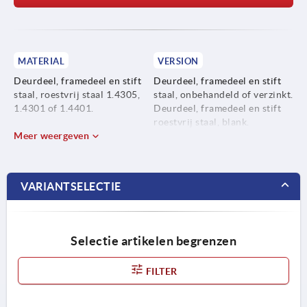
MATERIAL
VERSION
Deurdeel, framedeel en stift
Deurdeel, framedeel en stift
staal, roestvrij staal 1.4305,
staal, onbehandeld of verzinkt.
1.4301 of 1.4401.
Deurdeel, framedeel en stift
roestvrij staal, blank.
Zekeringshuls PE-LD.
Meer weergeven
Zekeringshuls zwart.
O-ring NBR.
VARIANTSELECTIE
Selectie artikelen begrenzen
FILTER