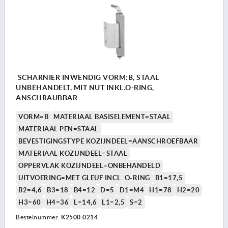
SCHARNIER INWENDIG VORM:B, STAAL
UNBEHANDELT, MIT NUT INKL.O-RING,
ANSCHRAUBBAR
VORM=B
MATERIAAL BASISELEMENT=STAAL
MATERIAAL PEN=STAAL
BEVESTIGINGSTYPE KOZIJNDEEL=AANSCHROEFBAAR
MATERIAAL KOZIJNDEEL=STAAL
OPPERVLAK KOZIJNDEEL=ONBEHANDELD
UITVOERING=MET GLEUF INCL. O-RING
B1=17,5
B2=4,6
B3=18
B4=12
D=5
D1=M4
H1=78
H2=20
H3=60
H4=36
L=14,6
L1=2,5
S=2
Bestelnummer:
K2500.0214