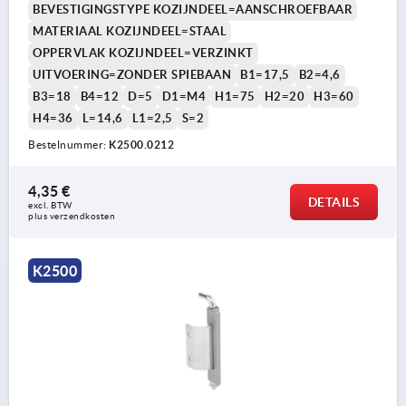
BEVESTIGINGSTYPE KOZIJNDEEL=AANSCHROEFBAAR
MATERIAAL KOZIJNDEEL=STAAL
OPPERVLAK KOZIJNDEEL=VERZINKT
UITVOERING=ZONDER SPIEBAAN
B1=17,5
B2=4,6
B3=18
B4=12
D=5
D1=M4
H1=75
H2=20
H3=60
H4=36
L=14,6
L1=2,5
S=2
Bestelnummer:
K2500.0212
4,35 €
DETAILS
excl. BTW 
plus verzendkosten
K2500