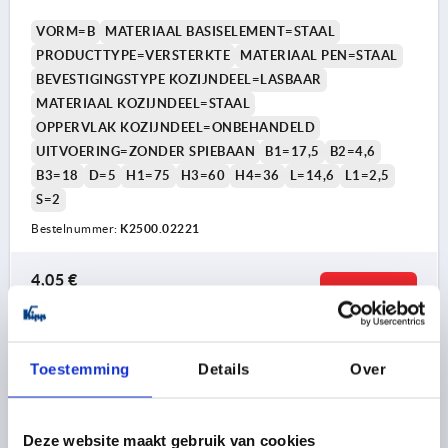
VORM=B
MATERIAAL BASISELEMENT=STAAL
PRODUCTTYPE=VERSTERKTE
MATERIAAL PEN=STAAL
BEVESTIGINGSTYPE KOZIJNDEEL=LASBAAR
MATERIAAL KOZIJNDEEL=STAAL
OPPERVLAK KOZIJNDEEL=ONBEHANDELD
UITVOERING=ZONDER SPIEBAAN
B1=17,5
B2=4,6
B3=18
D=5
H1=75
H3=60
H4=36
L=14,6
L1=2,5
S=2
Bestelnummer:
K2500.02221
4,05 €
DETAILS
excl. BTW 
plus verzendkosten
K2500
Toestemming
Details
Over
Deze website maakt gebruik van cookies