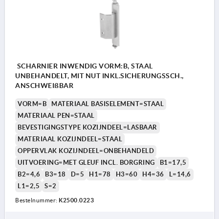
SCHARNIER INWENDIG VORM:B, STAAL
UNBEHANDELT, MIT NUT INKL.SICHERUNGSSCH.,
ANSCHWEIßBAR
VORM=B
MATERIAAL BASISELEMENT=STAAL
MATERIAAL PEN=STAAL
BEVESTIGINGSTYPE KOZIJNDEEL=LASBAAR
MATERIAAL KOZIJNDEEL=STAAL
OPPERVLAK KOZIJNDEEL=ONBEHANDELD
UITVOERING=MET GLEUF INCL. BORGRING
B1=17,5
B2=4,6
B3=18
D=5
H1=78
H3=60
H4=36
L=14,6
L1=2,5
S=2
Bestelnummer:
K2500.0223