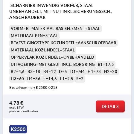
SCHARNIER INWENDIG VORM:B, STAAL
UNBEHANDELT, MIT NUT INKL.SICHERUNGSSCH.,
ANSCHRAUBBAR
VORM=B
MATERIAAL BASISELEMENT=STAAL
MATERIAAL PEN=STAAL
BEVESTIGINGSTYPE KOZIJNDEEL=AANSCHROEFBAAR
MATERIAAL KOZIJNDEEL=STAAL
OPPERVLAK KOZIJNDEEL=ONBEHANDELD
UITVOERING=MET GLEUF INCL. BORGRING
B1=17,5
B2=4,6
B3=18
B4=12
D=5
D1=M4
H1=78
H2=20
H3=60
H4=36
L=14,6
L1=2,5
S=2
Bestelnummer:
K2500.0213
4,78 €
DETAILS
excl. BTW 
plus verzendkosten
K2500