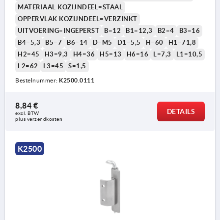
MATERIAAL KOZIJNDEEL=STAAL
OPPERVLAK KOZIJNDEEL=VERZINKT
UITVOERING=INGEPERST
B=12
B1=12,3
B2=4
B3=16
B4=5,3
B5=7
B6=14
D=M5
D1=5,5
H=60
H1=71,8
H2=45
H3=9,3
H4=36
H5=13
H6=16
L=7,3
L1=10,5
1) Afgeschuinde rand
1) A
2) Bevestigingstype framedeel: lasbaar
2) B
L2=62
L3=45
S=1,5
3) Bevestigingstype framedeel: schroefbaar
3) B
Bestelnummer:
K2500.0111
4) Uitvoering stift: zonder gleuf
4) U
5) Uitvoering stift: met gleuf incl. borgring DIN6799
5) U
6) Uitvoering stift: met gleuf incl. O-ring
6) U
8,84 €
DETAILS
7) Zekeringshuls
7) Z
excl. BTW 
plus verzendkosten
8) Lasnok
8) L
9) versterkt
9) v
10) Bevestiging met platverzonken schroeven M5
10) 
K2500
11) Uitholling van de deur
11) 