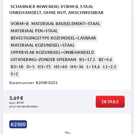
SCHARNIER INWENDIG VORM:B, STAAL
UNBEHANDELT, OHNE NUT, ANSCHWEIßBAR
VORM=B
MATERIAAL BASISELEMENT=STAAL
MATERIAAL PEN=STAAL
BEVESTIGINGSTYPE KOZIJNDEEL=LASBAAR
MATERIAAL KOZIJNDEEL=STAAL
OPPERVLAK KOZIJNDEEL=ONBEHANDELD
UITVOERING=ZONDER SPIEBAAN
B1=17,5
B2=4,6
B3=18
D=5
H1=75
H3=60
H4=36
L=14,6
L1=2,5
S=2
Bestelnummer:
K2500.0222
3,69 €
DETAILS
excl. BTW 
plus verzendkosten
K2500