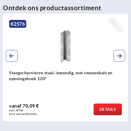
Ontdek ons productassortiment
NIEUW
K2502
en
Verborgen scharnieren zinkspuitgietwerk, staal of
roestvrij staal, afgeschuinde rand 23 mm
vanaf
11,77 €
ILS
DET
excl. BTW 
plus verzendkosten