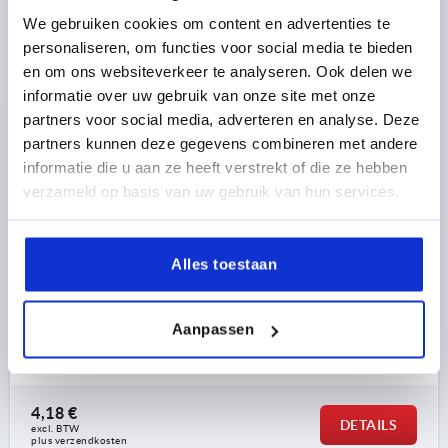
We gebruiken cookies om content en advertenties te
personaliseren, om functies voor social media te bieden
en om ons websiteverkeer te analyseren. Ook delen we
SCHARNIER INWENDIG VORM:B, STAAL
informatie over uw gebruik van onze site met onze
UNBEHANDELT, VERSTÄRKT, MIT NUT
partners voor social media, adverteren en analyse. Deze
INKL.SICHERUNGSSCH., ANSCHWEIßBAR
partners kunnen deze gegevens combineren met andere
VORM=B
MATERIAAL BASISELEMENT=STAAL
informatie die u aan ze heeft verstrekt of die ze hebben
PRODUCTTYPE=VERSTERKTE
MATERIAAL PEN=STAAL
verzameld op basis van uw gebruik van hun services.
BEVESTIGINGSTYPE KOZIJNDEEL=LASBAAR
MATERIAAL KOZIJNDEEL=STAAL
OPPERVLAK KOZIJNDEEL=VERZINKT
Alles toestaan
UITVOERING=MET GLEUF INCL. BORGRING
B1=17,5
B2=4,6
B3=18
D=5
H1=78
H3=60
H4=36
L=14,6
Aanpassen
L1=2,5
S=2
Bestelnummer:
K2500.02231
4,18 €
DETAILS
excl. BTW 
plus verzendkosten