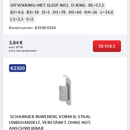
UITVOERING=MET GLEUF INCL. O-RING
B1=17,5
B2=4,6
B3=18
D=5
H1=78
H3=60
H4=36
L=14,6
L1=2,5
S=2
Bestelnummer:
K2500.0224
3,84 €
DETAILS
excl. BTW 
plus verzendkosten
K2500
SCHARNIER INWENDIG VORM:B, STAAL
UNBEHANDELT, VERSTÄRKT, OHNE NUT,
ANSCHWEIßBAR