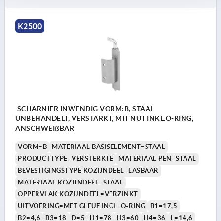
K2500
SCHARNIER INWENDIG VORM:B, STAAL
UNBEHANDELT, VERSTÄRKT, MIT NUT INKL.O-RING,
ANSCHWEIßBAR
VORM=B
MATERIAAL BASISELEMENT=STAAL
PRODUCTTYPE=VERSTERKTE
MATERIAAL PEN=STAAL
BEVESTIGINGSTYPE KOZIJNDEEL=LASBAAR
MATERIAAL KOZIJNDEEL=STAAL
OPPERVLAK KOZIJNDEEL=VERZINKT
UITVOERING=MET GLEUF INCL. O-RING
B1=17,5
B2=4,6
B3=18
D=5
H1=78
H3=60
H4=36
L=14,6