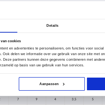
D3
D4
Details
2
5
TABEL VERGROTEN
2,5
7
 van cookies
 keren per dag met regelmatige tussenpozen
ent en advertenties te personaliseren, om functies voor social
8
1-3 dagen
t je je bestelling afrondt, word je geïnformeerd
4-20 dagen
. Ook delen we informatie over uw gebruik van onze site met on
10
e. Deze partners kunnen deze gegevens combineren met andere i
erzameld op basis van uw gebruik van hun services.
14
3
D4
H
H1
L
P
18
Aanpassen
2
5
7
2,5
3
4
2
7
9
4
3,5
5