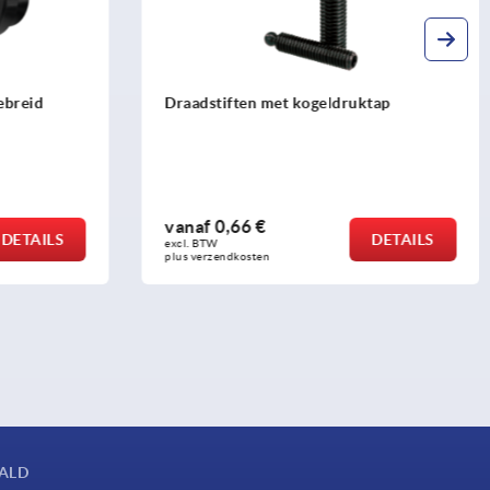
uktap
Draadstiften met druktappen
overeenkomstig DIN 6332
vanaf
0,95 €
DETAILS
DETAILS
excl. BTW 
plus verzendkosten
AALD