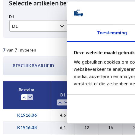
Selectie artikelen begrenzen
D1
D2
D
Toestemming
4,6
10
12
7
van 7 invoeren
6,1
12
16
Deze website maakt gebruik
De beschikbaarheid wordt meerdere
We gebruiken cookies om cont
8,1
15
20
BESCHIKBAARHEID
bijgewerkt. In de laatste stap voorda
websiteverkeer te analyseren
over de bevestigde verzenddatum.
10,1
18
25
media, adverteren en analys
verstrekt of die ze hebben v
12,1
20
28
Bestelnr.
D1
D2
D
D
15,6
22
32
28
40
K1916.06
4,6
10
12
K1916.08
6,1
12
16