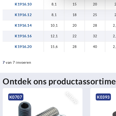
K1916.10
8,1
15
20
K1916.12
8,1
18
25
K1916.14
10,1
20
28
2
K1916.16
12,1
22
32
2
K1916.20
15,6
28
40
2
7
van 7 invoeren
Ontdek ons productassortime
K0393
K0392