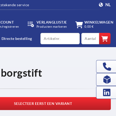
NL
tstekende service
CCOUNT
VERLANGLIJSTJE
WINKELWAGEN
/registreren
Producten markeren
0,00 €
productCode
qty
Directe bestelling
borgstift
SELECTEER EERST EEN VARIANT