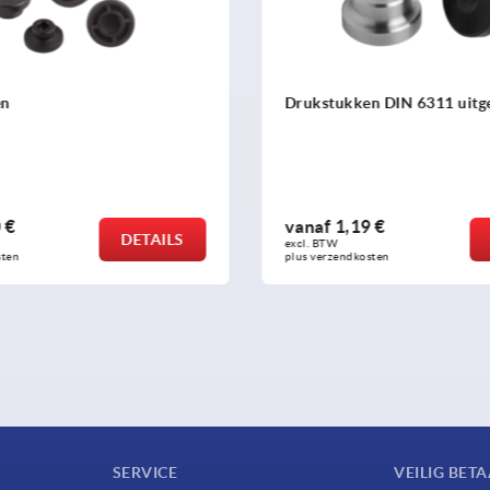
ken DIN 6311 uitgebreid
Draadstiften met kogeldr
19 €
vanaf
0,66 €
DETAILS
excl. BTW 
kosten
plus verzendkosten
SERVICE
VEILIG BET