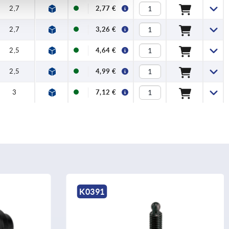
2,7
2,77 €
2,7
3,26 €
2,5
4,64 €
2,5
4,99 €
3
7,12 €
K0390