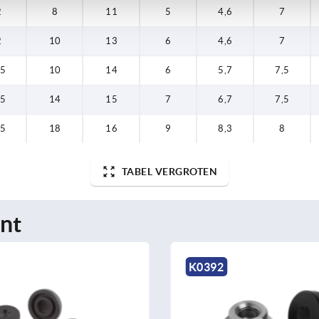
2
8
11
5
4,6
7
2
10
13
6
4,6
7
,5
10
14
6
5,7
7,5
,5
14
15
7
6,7
7,5
,5
18
16
9
8,3
8
TABEL VERGROTEN
nt
K0391