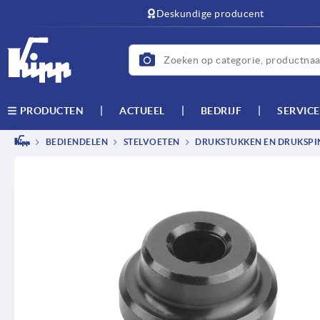
text.skipToContent
text.skipToNavigation
Deskundige producent
ACTUEEL
BEDRIJF
SERVICE
PRODUCTEN
BEDIENDELEN
STELVOETEN
DRUKSTUKKEN EN DRUKSPI