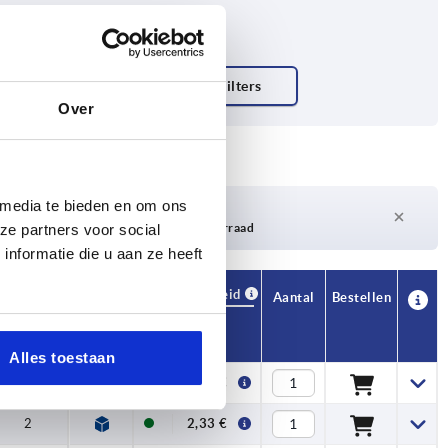
Over
 media te bieden en om ons
Levertijd op aanvraag
Momenteel niet op voorraad
ze partners voor social
nformatie die u aan ze heeft
Beschikbaarheid
CAD
Aantal
Bestellen
P1
Prijs
Alles toestaan
1,6
2,40 €
2
2,33 €