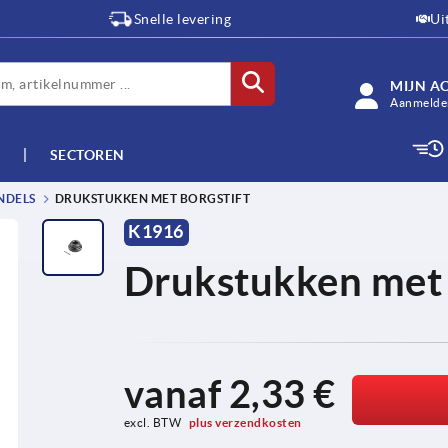
Snelle levering
Ui
MIJN A
Aanmelden
SECTOREN
NDELS
DRUKSTUKKEN MET BORGSTIFT
K1916
Drukstukken met 
vanaf
2,33 €
excl. BTW 
plus verzendkosten