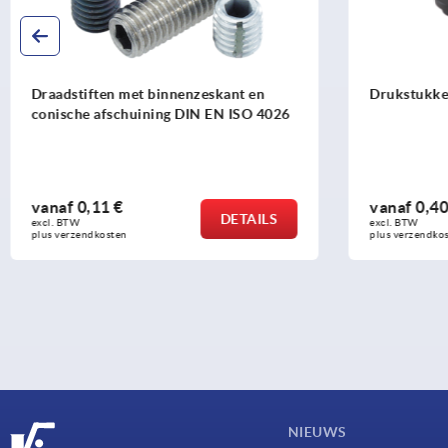
Drukstukken
Drukstuk
vanaf
0,40 €
vanaf
1,
DETAILS
excl. BTW 
excl. BTW 
plus verzendkosten
plus verzend
NIEUWS