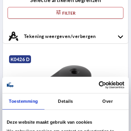
Selectie artikelen begrenzen
FILTER
Tekening weergeven/verbergen
K0426 D
Toestemming
Details
Over
VOET MET GIEK GR.80, VORM:D ZINK, ANTISLIPPLAAT
VORM=D
SCHOTELDIAMETER=79
HOOGTE=20
Deze website maakt gebruik van cookies
BELASTBAARHEID MAX. KN=35