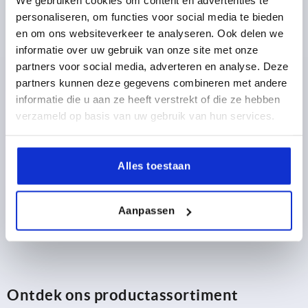
We gebruiken cookies om content en advertenties te
Bestelnummer:
K0426.40801
personaliseren, om functies voor social media te bieden
en om ons websiteverkeer te analyseren. Ook delen we
15,58 €
informatie over uw gebruik van onze site met onze
DETAILS
excl. BTW 
plus verzendkosten
partners voor social media, adverteren en analyse. Deze
partners kunnen deze gegevens combineren met andere
informatie die u aan ze heeft verstrekt of die ze hebben
verzameld op basis van uw gebruik van hun services.
PRODUCTGEGEVENS
CAD
Alles toestaan
DOWNLOADS
Aanpassen
Ontdek ons productassortiment