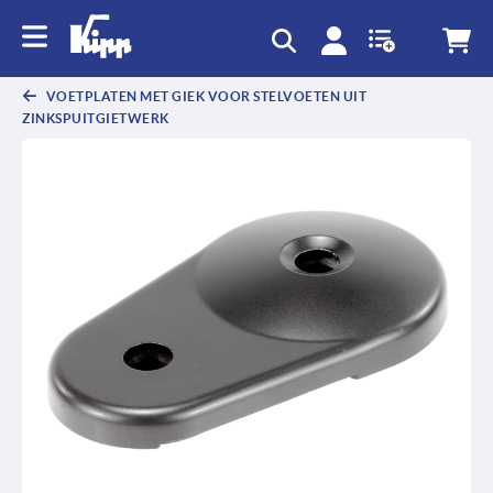
text.skipToContent
text.skipToNavigation
VOETPLATEN MET GIEK VOOR STELVOETEN UIT
ZINKSPUITGIETWERK