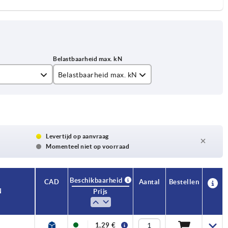
Belastbaarheid max. kN
5
9
Levertijd op aanvraag
Momenteel niet op voorraad
Beschikbaarheid
CAD
Aantal
Bestellen
N
Prijs
1,29 €