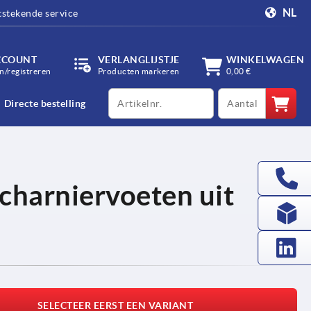
NL
tstekende service
CCOUNT
VERLANGLIJSTJE
WINKELWAGEN
/registreren
Producten markeren
0,00 €
productCode
qty
Directe bestelling
charniervoeten uit
SELECTEER EERST EEN VARIANT