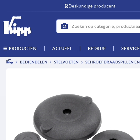
text.skipToContent
text.skipToNavigation
Deskundige producent
ACTUEEL
BEDRIJF
SERVICE
PRODUCTEN
BEDIENDELEN
STELVOETEN
SCHROEFDRAADSPILLEN EN