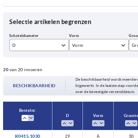
Selectie artikelen begrenzen
D
Vorm
Gr
29
A
30
20
van 20 invoeren
39
B
40
De beschikbaarheid wordt meerdere
44
C
45
BESCHIKBAARHEID
bijgewerkt. In de laatste stap voorda
over de bevestigde verzenddatum.
49
D
50
59
60
Bestelnr.
D
Vorm
Groott
79
80
99
10
K0415.1030
29
A
30