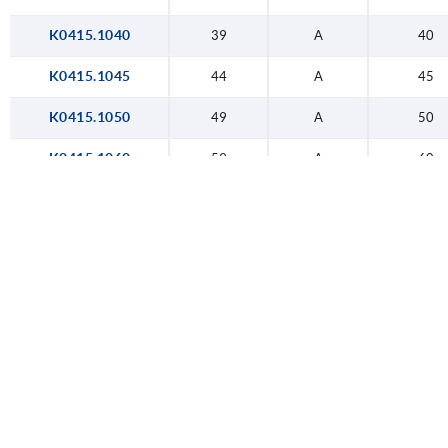
119
12
K0415.1040
39
A
40
K0415.1045
44
A
45
K0415.1050
49
A
50
K0415.1060
59
A
60
K0415.1080
79
A
80
K0415.1100
99
A
100
K0415.2030
29
B
30
K0415.2040
39
B
40
K0415.2045
44
B
45
K0415.2050
49
B
50
K0415.2060
59
B
60