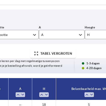
ootte
A
H
55
18
TABEL VERGROTEN
74
20
 keren per dag met regelmatige tussenpozen
94
1-3 dagen
t je je bestelling afrondt, word je geïnformeerd
4-20 dagen
e
A
H
Belastbaarheid max. k
0
—
18
5