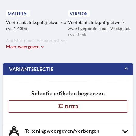
MATERIAL
VERSION
Voetplaat zinkspuitgietwerk of
Voetplaat zinkspuitgietwerk
rvs 1.4305.
zwart gepoedercoat. Voetplaat
rvs blank.
Antislip-plaat thermoplastisch
elastomeer.
Meer weergeven
VARIANTSELECTIE
Selectie artikelen begrenzen
FILTER
Tekening weergeven/verbergen