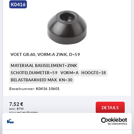
K0416
VOET GR.60, VORM:A ZINK, D=59
MATERIAAL BASISELEMENT=ZINK
SCHOTELDIAMETER=59
VORM=A
HOOGTE=18
BELASTBAARHEID MAX. KN=30
Bestelnummer:
K0416.10601
7,52 €
DETAILS
excl. BTW 
plus verzendkosten
K0416