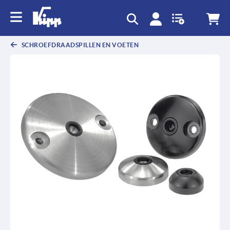
text.skipToContent
text.skipToNavigation
SCHROEFDRAADSPILLEN EN VOETEN