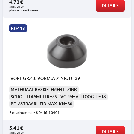
4,73 €
DETAILS
excl. BTW 
plus verzendkosten
Vorm A zonder bevestigingsgat zonder
K0416
antislipplaat
Vorm B zonder bevestigingsgat met antislipplaat
Vorm C met bevestigingsgat (open) zonder
antislipplaat
Vorm D met bevestigingsgat (open) met
VOET GR.40, VORM:A ZINK, D=39
antislipplaat
MATERIAAL BASISELEMENT=ZINK
SCHOTELDIAMETER=39
VORM=A
HOOGTE=18
1) vanaf voetplaat Ø 80
BELASTBAARHEID MAX. KN=30
Bestelnummer:
K0416.10401
5,41 €
DETAILS
excl. BTW 