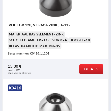
VOET GR.120, VORM:A ZINK, D=119
MATERIAAL BASISELEMENT=ZINK
SCHOTELDIAMETER=119
VORM=A
HOOGTE=18
BELASTBAARHEID MAX. KN=35
Bestelnummer:
K0416.11201
15,30 €
DETAILS
excl. BTW 
plus verzendkosten
K0416