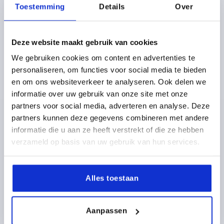
Toestemming
Details
Over
Deze website maakt gebruik van cookies
We gebruiken cookies om content en advertenties te
personaliseren, om functies voor social media te bieden
VOET GR.80, VORM:A ZINK, D=79
en om ons websiteverkeer te analyseren. Ook delen we
informatie over uw gebruik van onze site met onze
MATERIAAL BASISELEMENT=ZINK
partners voor social media, adverteren en analyse. Deze
SCHOTELDIAMETER=79
VORM=A
HOOGTE=18
partners kunnen deze gegevens combineren met andere
BELASTBAARHEID MAX. KN=30
informatie die u aan ze heeft verstrekt of die ze hebben
Bestelnummer:
K0416.10801
verzameld op basis van uw gebruik van hun services.
10,22 €
DETAILS
excl. BTW 
plus verzendkosten
Alles toestaan
K0416
Aanpassen