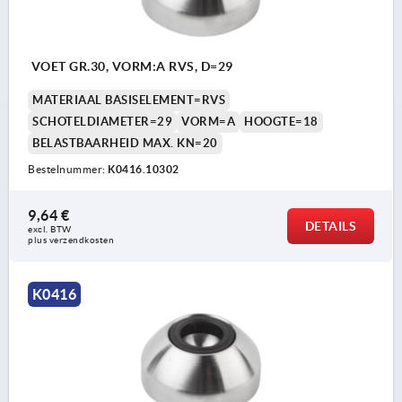
VOET GR.30, VORM:A RVS, D=29
MATERIAAL BASISELEMENT=RVS
SCHOTELDIAMETER=29
VORM=A
HOOGTE=18
BELASTBAARHEID MAX. KN=20
Bestelnummer:
K0416.10302
9,64 €
DETAILS
excl. BTW 
plus verzendkosten
K0416