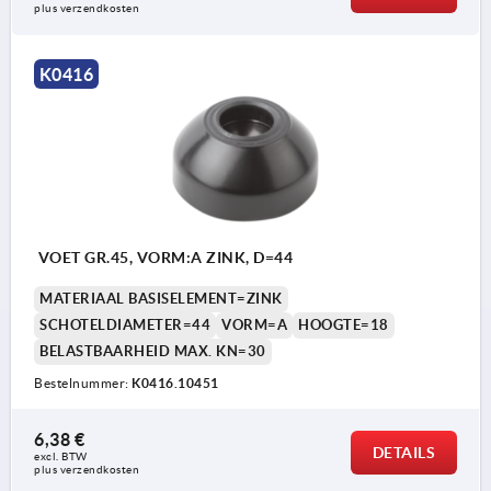
plus verzendkosten
K0416
VOET GR.45, VORM:A ZINK, D=44
MATERIAAL BASISELEMENT=ZINK
SCHOTELDIAMETER=44
VORM=A
HOOGTE=18
BELASTBAARHEID MAX. KN=30
Bestelnummer:
K0416.10451
6,38 €
DETAILS
excl. BTW 
plus verzendkosten