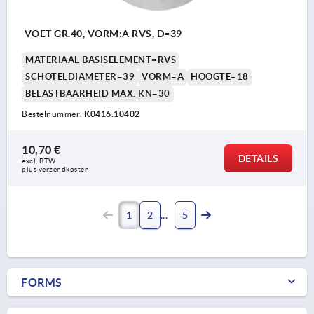
VOET GR.40, VORM:A RVS, D=39
MATERIAAL BASISELEMENT=RVS
SCHOTELDIAMETER=39
VORM=A
HOOGTE=18
BELASTBAARHEID MAX. KN=30
Bestelnummer:
K0416.10402
10,70 €
DETAILS
excl. BTW 
plus verzendkosten
1
2
5
FORMS