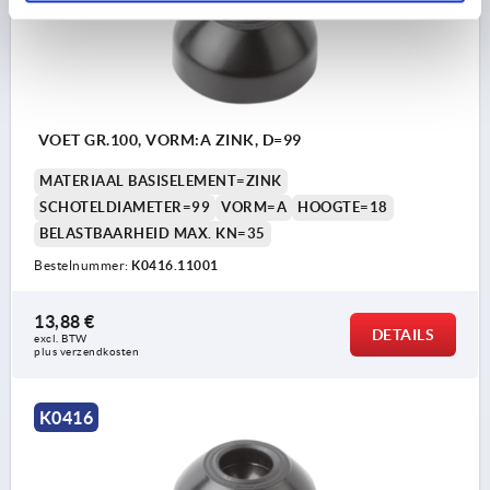
VOET GR.100, VORM:A ZINK, D=99
MATERIAAL BASISELEMENT=ZINK
SCHOTELDIAMETER=99
VORM=A
HOOGTE=18
BELASTBAARHEID MAX. KN=35
Bestelnummer:
K0416.11001
13,88 €
DETAILS
excl. BTW 
plus verzendkosten
K0416