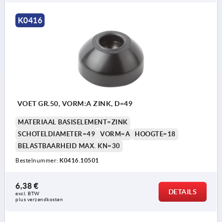
K0416
VOET GR.50, VORM:A ZINK, D=49
MATERIAAL BASISELEMENT=ZINK
SCHOTELDIAMETER=49
VORM=A
HOOGTE=18
BELASTBAARHEID MAX. KN=30
Bestelnummer:
K0416.10501
6,38 €
DETAILS
excl. BTW 
plus verzendkosten