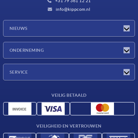
+31 79 361 12 21
info@kippcom.nl
NIEUWS
Nieuwtjes
ONDERNEMING
Beurzen
Onderneming
SERVICE
Leveringsvoorwaarden
VEILIG BETAALD
Materiaaloverzicht
CAD-gegevens
Contact
VEILIGHEID EN VERTROUWEN