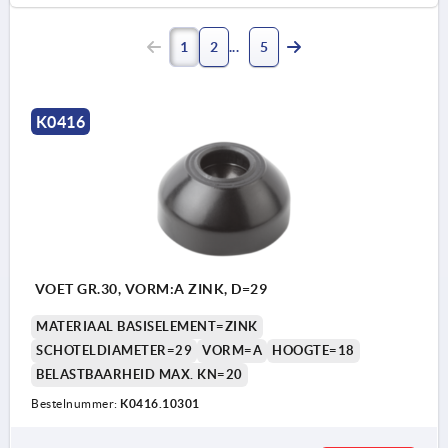
1
2
5
K0416
VOET GR.30, VORM:A ZINK, D=29
MATERIAAL BASISELEMENT=ZINK
SCHOTELDIAMETER=29
VORM=A
HOOGTE=18
BELASTBAARHEID MAX. KN=20
Bestelnummer:
K0416.10301