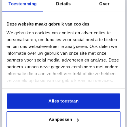
Toestemming
Details
Over
Deze website maakt gebruik van cookies
We gebruiken cookies om content en advertenties te
personaliseren, om functies voor social media te bieden
VOET GR.100, VORM:A ZINK, D=99
en om ons websiteverkeer te analyseren. Ook delen we
informatie over uw gebruik van onze site met onze
MATERIAAL BASISELEMENT=ZINK
partners voor social media, adverteren en analyse. Deze
SCHOTELDIAMETER=99
VORM=A
HOOGTE=18
partners kunnen deze gegevens combineren met andere
BELASTBAARHEID MAX. KN=35
informatie die u aan ze heeft verstrekt of die ze hebben
Bestelnummer:
K0425.11001
verzameld op basis van uw gebruik van hun services.
14,18 €
DETAILS
excl. BTW 
plus verzendkosten
Alles toestaan
K0425
Aanpassen