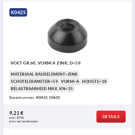
K0425
VOET GR.60, VORM:A ZINK, D=59
MATERIAAL BASISELEMENT=ZINK
SCHOTELDIAMETER=59
VORM=A
HOOGTE=18
BELASTBAARHEID MAX. KN=35
Bestelnummer:
K0425.10601
9,21 €
DETAILS
excl. BTW 
plus verzendkosten