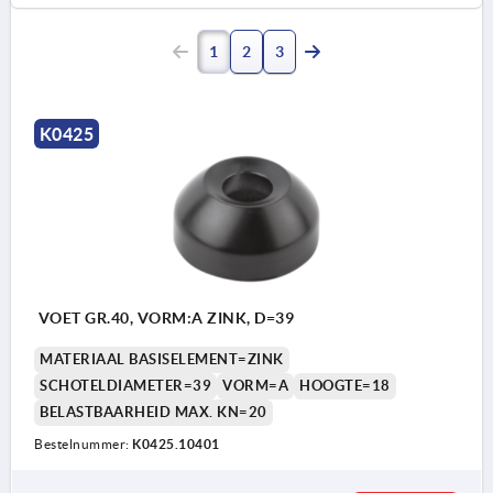
1
2
3
K0425
VOET GR.40, VORM:A ZINK, D=39
MATERIAAL BASISELEMENT=ZINK
SCHOTELDIAMETER=39
VORM=A
HOOGTE=18
BELASTBAARHEID MAX. KN=20
Bestelnummer:
K0425.10401