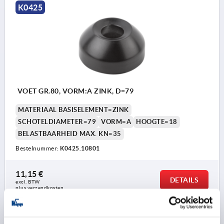
K0425
VOET GR.80, VORM:A ZINK, D=79
MATERIAAL BASISELEMENT=ZINK
SCHOTELDIAMETER=79
VORM=A
HOOGTE=18
BELASTBAARHEID MAX. KN=35
Bestelnummer:
K0425.10801
11,15 €
DETAILS
excl. BTW 
plus verzendkosten
K0425