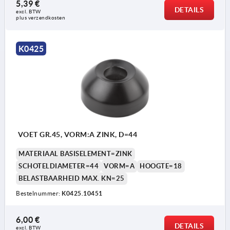
5,39 €
DETAILS
excl. BTW 
plus verzendkosten
Vorm A zonder bevestigingsgat zonder
K0425
antislipplaat
Vorm B zonder bevestigingsgat met antislipplaat
Vorm C met bevestigingsgat (open) zonder
antislipplaat
Vorm D met bevestigingsgat (open) met
VOET GR.45, VORM:A ZINK, D=44
antislipplaat
MATERIAAL BASISELEMENT=ZINK
SCHOTELDIAMETER=44
VORM=A
HOOGTE=18
1) vanaf voetplaat Ø 80
BELASTBAARHEID MAX. KN=25
Bestelnummer:
K0425.10451
6,00 €
DETAILS
excl. BTW 