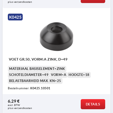
plus verzendkosten
K0425
VOET GR.50, VORM:A ZINK, D=49
MATERIAAL BASISELEMENT=ZINK
SCHOTELDIAMETER=49
VORM=A
HOOGTE=18
BELASTBAARHEID MAX. KN=25
Bestelnummer:
K0425.10501
6,29 €
DETAILS
excl. BTW 
plus verzendkosten