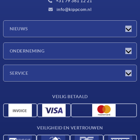
+31 79 361 12 21
info@kippcom.nl
NIEUWS
Nieuwtjes
ONDERNEMING
Beurzen
Onderneming
SERVICE
Leveringsvoorwaarden
VEILIG BETAALD
Materiaaloverzicht
CAD-gegevens
Contact
VEILIGHEID EN VERTROUWEN