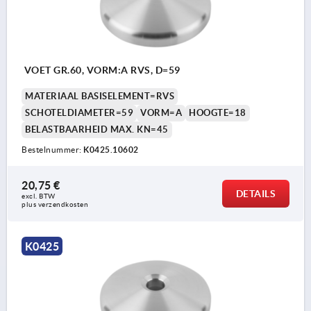
VOET GR.60, VORM:A RVS, D=59
MATERIAAL BASISELEMENT=RVS
SCHOTELDIAMETER=59
VORM=A
HOOGTE=18
BELASTBAARHEID MAX. KN=45
Bestelnummer:
K0425.10602
20,75 €
DETAILS
excl. BTW 
plus verzendkosten
K0425