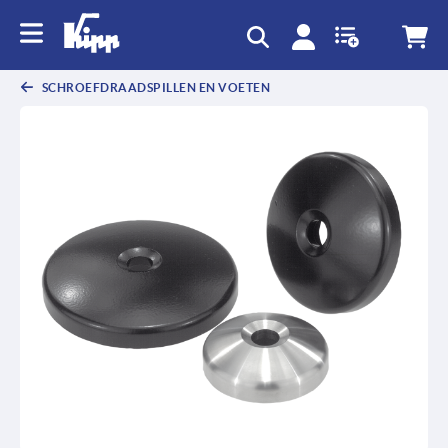
text.skipToContent
text.skipToNavigation
SCHROEFDRAADSPILLEN EN VOETEN