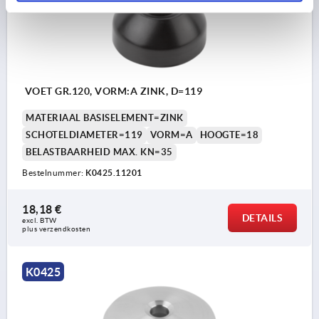
VOET GR.120, VORM:A ZINK, D=119
MATERIAAL BASISELEMENT=ZINK
SCHOTELDIAMETER=119
VORM=A
HOOGTE=18
BELASTBAARHEID MAX. KN=35
Bestelnummer:
K0425.11201
18,18 €
DETAILS
excl. BTW 
plus verzendkosten
K0425