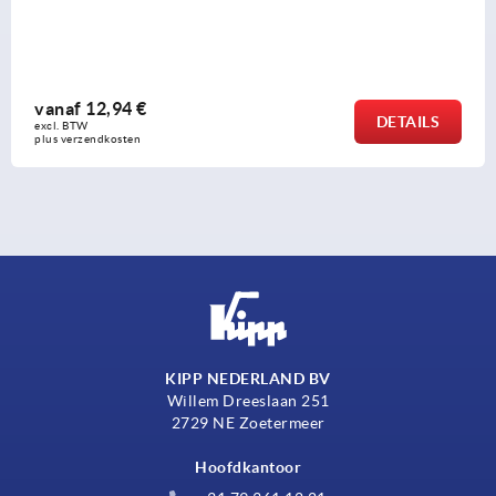
zinkspuitgietwerk
vanaf
13,12 €
AILS
DE
excl. BTW 
plus verzendkosten
KIPP NEDERLAND BV
Willem Dreeslaan 251
2729 NE Zoetermeer
Hoofdkantoor