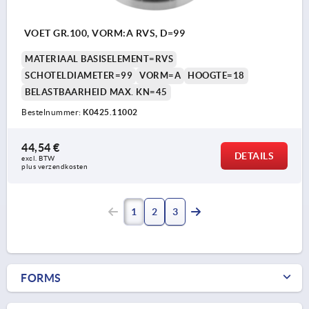
VOET GR.100, VORM:A RVS, D=99
MATERIAAL BASISELEMENT=RVS
SCHOTELDIAMETER=99
VORM=A
HOOGTE=18
BELASTBAARHEID MAX. KN=45
Bestelnummer:
K0425.11002
44,54 €
DETAILS
excl. BTW 
plus verzendkosten
1
2
3
FORMS