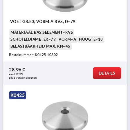
VOET GR.80, VORM:A RVS, D=79
MATERIAAL BASISELEMENT=RVS
SCHOTELDIAMETER=79
VORM=A
HOOGTE=18
BELASTBAARHEID MAX. KN=45
Bestelnummer:
K0425.10802
28,96 €
DETAILS
excl. BTW 
plus verzendkosten
K0425