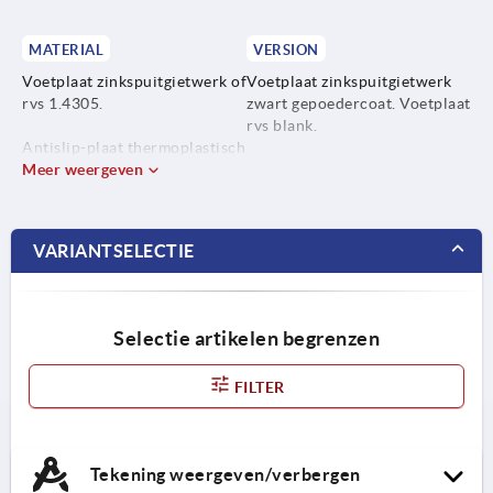
MATERIAL
VERSION
Voetplaat zinkspuitgietwerk of
Voetplaat zinkspuitgietwerk
rvs 1.4305.
zwart gepoedercoat. Voetplaat
rvs blank.
Antislip-plaat thermoplastisch
elastomeer.
Meer weergeven
VARIANTSELECTIE
Selectie artikelen begrenzen
FILTER
Tekening weergeven/verbergen