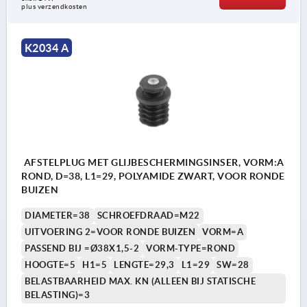
plus verzendkosten
K2034 A
AFSTELPLUG MET GLIJBESCHERMINGSINSER, VORM:A
ROND, D=38, L1=29, POLYAMIDE ZWART, VOOR RONDE
BUIZEN
DIAMETER=38
SCHROEFDRAAD=M22
UITVOERING 2=VOOR RONDE BUIZEN
VORM=A
PASSEND BIJ =Ø38X1,5-2
VORM-TYPE=ROND
HOOGTE=5
H1=5
LENGTE=29,3
L1=29
SW=28
BELASTBAARHEID MAX. KN (ALLEEN BIJ STATISCHE
BELASTING)=3