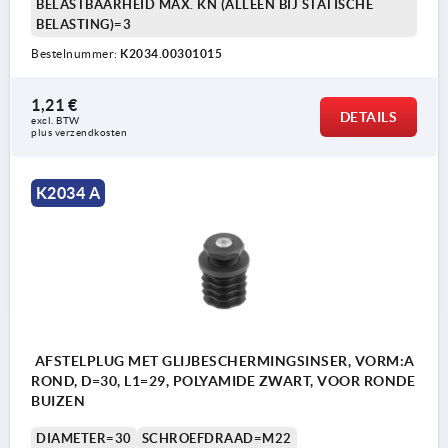
BELASTBAARHEID MAX. KN (ALLEEN BIJ STATISCHE
BELASTING)=3
Bestelnummer:
K2034.00301015
1,21 €
DETAILS
excl. BTW 
plus verzendkosten
K2034 A
AFSTELPLUG MET GLIJBESCHERMINGSINSER, VORM:A
ROND, D=30, L1=29, POLYAMIDE ZWART, VOOR RONDE
BUIZEN
DIAMETER=30
SCHROEFDRAAD=M22