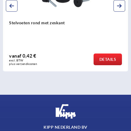
afstelplug kunststof zonder insert voor ronde en
vierkante buizen
vanaf
0,66 €
DETAILS
excl. BTW 
plus verzendkosten
KIPP NEDERLAND BV