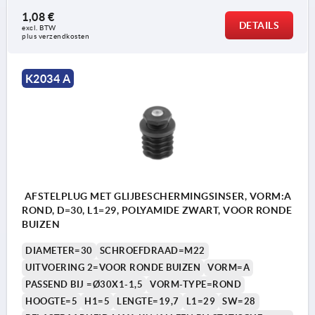
1,08 €
DETAILS
excl. BTW 
plus verzendkosten
K2034 A
AFSTELPLUG MET GLIJBESCHERMINGSINSER, VORM:A
ROND, D=30, L1=29, POLYAMIDE ZWART, VOOR RONDE
BUIZEN
DIAMETER=30
SCHROEFDRAAD=M22
UITVOERING 2=VOOR RONDE BUIZEN
VORM=A
PASSEND BIJ =Ø30X1-1,5
VORM-TYPE=ROND
HOOGTE=5
H1=5
LENGTE=19,7
L1=29
SW=28