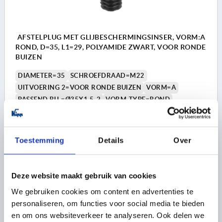
AFSTELPLUG MET GLIJBESCHERMINGSINSER, VORM:A
ROND, D=35, L1=29, POLYAMIDE ZWART, VOOR RONDE
BUIZEN
DIAMETER=35
SCHROEFDRAAD=M22
UITVOERING 2=VOOR RONDE BUIZEN
VORM=A
PASSEND BIJ =Ø35X1,5-2
VORM-TYPE=ROND
HOOGTE=5
H1=5
LENGTE=29,3
L1=29
SW=28
BELASTBAARHEID MAX. KN (ALLEEN BIJ STATISCHE
BELASTING)=3
Toestemming
Details
Over
Bestelnummer:
K2034.00351520
1,37 €
Deze website maakt gebruik van cookies
DETAILS
excl. BTW 
plus verzendkosten
We gebruiken cookies om content en advertenties te
personaliseren, om functies voor social media te bieden
en om ons websiteverkeer te analyseren. Ook delen we
K2034 A