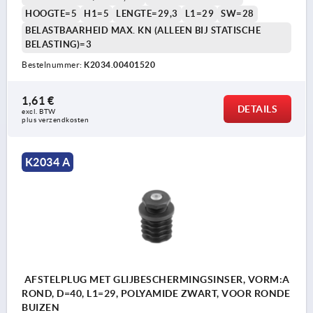
HOOGTE=5
H1=5
LENGTE=29,3
L1=29
SW=28
BELASTBAARHEID MAX. KN (ALLEEN BIJ STATISCHE
BELASTING)=3
Bestelnummer:
K2034.00401520
1,61 €
DETAILS
excl. BTW 
plus verzendkosten
K2034 A
AFSTELPLUG MET GLIJBESCHERMINGSINSER, VORM:A
ROND, D=40, L1=29, POLYAMIDE ZWART, VOOR RONDE
BUIZEN