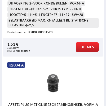
UITVOERING 2=VOOR RONDE BUIZEN
VORM=A
PASSEND BIJ =Ø30X1,5-2
VORM-TYPE=ROND
HOOGTE=5
H1=5
LENGTE=27
L1=29
SW=28
BELASTBAARHEID MAX. KN (ALLEEN BIJ STATISCHE
BELASTING)=2,5
Bestelnummer:
K2034.00301520
1,51 €
DETAILS
excl. BTW 
plus verzendkosten
K2034 A
AFSTELPLUG MET GLIJBESCHERMINGSINSER, VORM:A