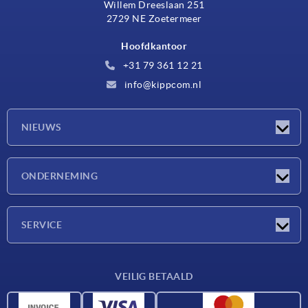
Willem Dreeslaan 251
2729 NE Zoetermeer
Hoofdkantoor
+31 79 361 12 21
info@kippcom.nl
NIEUWS
Nieuwtjes
ONDERNEMING
Beurzen
Onderneming
SERVICE
Leveringsvoorwaarden
VEILIG BETAALD
Materiaaloverzicht
CAD-gegevens