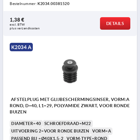
Bestelnummer:
K2034.00381520
1,38 €
DETAILS
excl. BTW 
plus verzendkosten
K2034 A
AFSTELPLUG MET GLIJBESCHERMINGSINSER, VORM:A
ROND, D=40, L1=29, POLYAMIDE ZWART, VOOR RONDE
BUIZEN
DIAMETER=40
SCHROEFDRAAD=M22
UITVOERING 2=VOOR RONDE BUIZEN
VORM=A
PASSEND BIJ =Ø40X1,5-2
VORM-TYPE=ROND