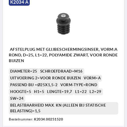
K2034 A
AFSTELPLUG MET GLIJBESCHERMINGSINSER, VORM:A
ROND, D=25, L1=22, POLYAMIDE ZWART, VOOR RONDE
BUIZEN
DIAMETER=25
SCHROEFDRAAD=M16
UITVOERING 2=VOOR RONDE BUIZEN
VORM=A
PASSEND BIJ =Ø25X1,5-2
VORM-TYPE=ROND
HOOGTE=5
H1=5
LENGTE=19,7
L1=22
L2=29
SW=24
BELASTBAARHEID MAX. KN (ALLEEN BIJ STATISCHE
BELASTING)=1,5
Bestelnummer:
K2034.00251520