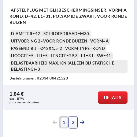
AFSTELPLUG MET GLIJBESCHERMINGSINSER, VORM:A
ROND, D=42, L1=31, POLYAMIDE ZWART, VOOR RONDE
BUIZEN
DIAMETER=42
SCHROEFDRAAD=M30
UITVOERING 2=VOOR RONDE BUIZEN
VORM=A
PASSEND BIJ =Ø42X1,5-2
VORM-TYPE=ROND
HOOGTE=5
H1=5
LENGTE=29,3
L1=31
SW=41
BELASTBAARHEID MAX. KN (ALLEEN BIJ STATISCHE
BELASTING)=3
Bestelnummer:
K2034.00421520
1,84 €
DETAILS
excl. BTW 
plus verzendkosten
1
2