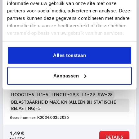
informatie over uw gebruik van onze site met onze
partners voor social media, adverteren en analyse. Deze
partners kunnen deze gegevens combineren met andere
informatie die u aan ze heeft verstrekt of die ze hebben
verzameld op basis van uw gebruik van hun services.
AFSTELPLUG MET GLIJBESCHERMINGSINSER, VORM:A
ROND, D=35, L1=29, POLYAMIDE ZWART, VOOR RONDE
Alles toestaan
BUIZEN
DIAMETER=35
SCHROEFDRAAD=M22
Aanpassen
UITVOERING 2=VOOR RONDE BUIZEN
VORM=A
PASSEND BIJ =Ø35X2-2,5
VORM-TYPE=ROND
HOOGTE=5
H1=5
LENGTE=29,3
L1=29
SW=28
BELASTBAARHEID MAX. KN (ALLEEN BIJ STATISCHE
BELASTING)=3
Bestelnummer:
K2034.00352025
1,49 €
DETAILS
excl. BTW 