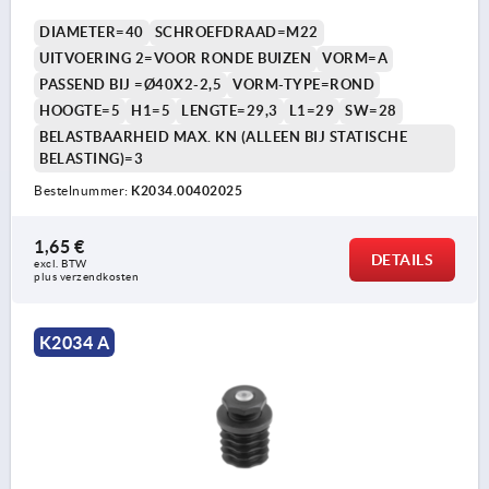
DIAMETER=40
SCHROEFDRAAD=M22
UITVOERING 2=VOOR RONDE BUIZEN
VORM=A
PASSEND BIJ =Ø40X2-2,5
VORM-TYPE=ROND
HOOGTE=5
H1=5
LENGTE=29,3
L1=29
SW=28
BELASTBAARHEID MAX. KN (ALLEEN BIJ STATISCHE
BELASTING)=3
Bestelnummer:
K2034.00402025
1,65 €
DETAILS
excl. BTW 
plus verzendkosten
K2034 A