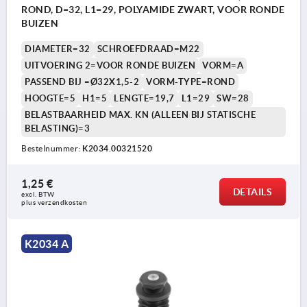
ROND, D=32, L1=29, POLYAMIDE ZWART, VOOR RONDE
BUIZEN
DIAMETER=32
SCHROEFDRAAD=M22
UITVOERING 2=VOOR RONDE BUIZEN
VORM=A
PASSEND BIJ =Ø32X1,5-2
VORM-TYPE=ROND
HOOGTE=5
H1=5
LENGTE=19,7
L1=29
SW=28
BELASTBAARHEID MAX. KN (ALLEEN BIJ STATISCHE
BELASTING)=3
Bestelnummer:
K2034.00321520
1,25 €
DETAILS
excl. BTW 
plus verzendkosten
K2034 A