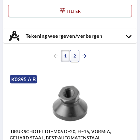
FILTER
Tekening weergeven/verbergen
1
2
K0395 A B
DRUKSCHOTEL D1=M06 D=20, H=15, VORM:A,
GEHARD STAAL, BEST:AUTOMATENSTAAL