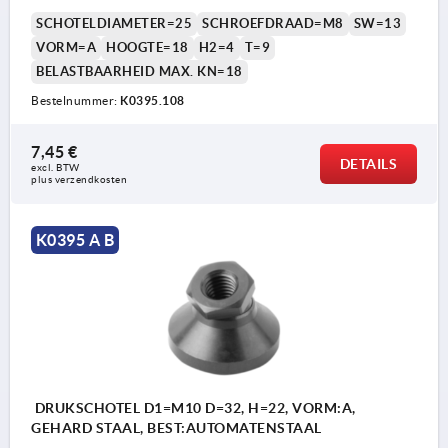
SCHOTELDIAMETER=25
SCHROEFDRAAD=M8
SW=13
VORM=A
HOOGTE=18
H2=4
T=9
BELASTBAARHEID MAX. KN=18
Bestelnummer:
K0395.108
7,45 €
DETAILS
excl. BTW 
plus verzendkosten
K0395 A B
DRUKSCHOTEL D1=M10 D=32, H=22, VORM:A,
GEHARD STAAL, BEST:AUTOMATENSTAAL