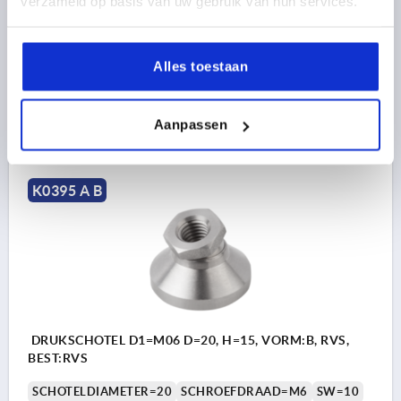
verzameld op basis van uw gebruik van hun services.
VORM=A
HOOGTE=42
H2=8
T=18
BELASTBAARHEID MAX. KN=55
Alles toestaan
Bestelnummer:
K0395.120
15,94 €
DETAILS
Aanpassen
excl. BTW 
plus verzendkosten
K0395 A B
DRUKSCHOTEL D1=M06 D=20, H=15, VORM:B, RVS,
BEST:RVS
SCHOTELDIAMETER=20
SCHROEFDRAAD=M6
SW=10