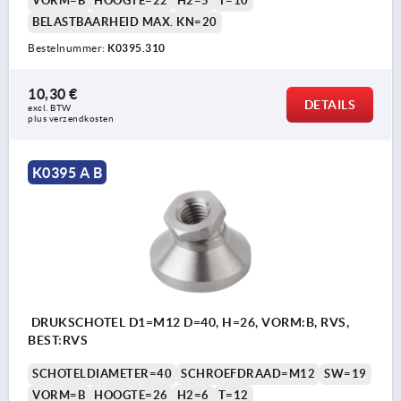
VORM=B
HOOGTE=22
H2=5
T=10
BELASTBAARHEID MAX. KN=20
Bestelnummer:
K0395.310
10,30 €
DETAILS
excl. BTW 
plus verzendkosten
K0395 A B
DRUKSCHOTEL D1=M12 D=40, H=26, VORM:B, RVS,
BEST:RVS
SCHOTELDIAMETER=40
SCHROEFDRAAD=M12
SW=19
VORM=B
HOOGTE=26
H2=6
T=12