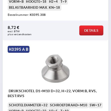
VORM=B
HOOGTE=18
H2=4
T=9
BELASTBAARHEID MAX. KN=18
Bestelnummer:
K0395.308
8,72 €
DETAILS
excl. BTW 
plus verzendkosten
K0395 A B
DRUKSCHOTEL D1=M10 D=32, H=22, VORM:B, RVS,
BEST:RVS
SCHOTELDIAMETER=32
SCHROEFDRAAD=M10
SW=17