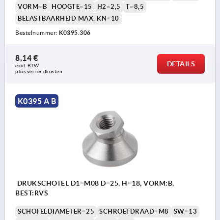
VORM=B
HOOGTE=15
H2=2,5
T=8,5
BELASTBAARHEID MAX. KN=10
Bestelnummer:
K0395.306
8,14 €
DETAILS
excl. BTW 
plus verzendkosten
K0395 A B
DRUKSCHOTEL D1=M08 D=25, H=18, VORM:B,
BEST:RVS
SCHOTELDIAMETER=25
SCHROEFDRAAD=M8
SW=13