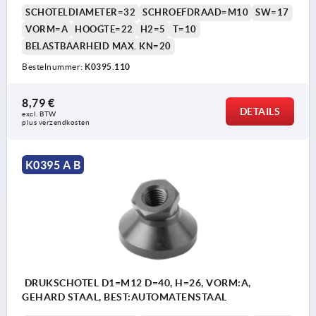
SCHOTELDIAMETER=32
SCHROEFDRAAD=M10
SW=17
VORM=A
HOOGTE=22
H2=5
T=10
BELASTBAARHEID MAX. KN=20
Bestelnummer:
K0395.110
8,79 €
DETAILS
excl. BTW 
plus verzendkosten
K0395 A B
DRUKSCHOTEL D1=M12 D=40, H=26, VORM:A,
GEHARD STAAL, BEST:AUTOMATENSTAAL