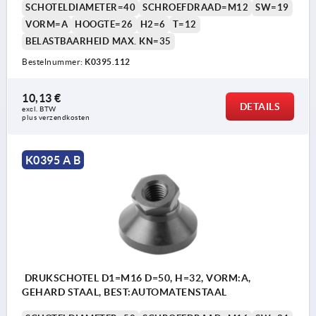
SCHOTELDIAMETER=40
SCHROEFDRAAD=M12
SW=19
VORM=A
HOOGTE=26
H2=6
T=12
BELASTBAARHEID MAX. KN=35
Bestelnummer:
K0395.112
10,13 €
DETAILS
excl. BTW 
plus verzendkosten
K0395 A B
DRUKSCHOTEL D1=M16 D=50, H=32, VORM:A,
GEHARD STAAL, BEST:AUTOMATENSTAAL