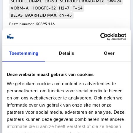
SCHOTELDIAMETER=50
SCHROEFDRAAD=M16
SW=24
VORM=A
HOOGTE=32
H2=7
T=14
BELASTBAARHEID MAX. KN=45
Bestelnummer:
K0395.116
12,06 €
DETAILS
excl. BTW 
plus verzendkosten
Toestemming
Details
Over
K0395 A B
Deze website maakt gebruik van cookies
We gebruiken cookies om content en advertenties te
personaliseren, om functies voor social media te bieden
en om ons websiteverkeer te analyseren. Ook delen we
informatie over uw gebruik van onze site met onze
partners voor social media, adverteren en analyse. Deze
DRUKSCHOTEL D1=M20 D=60, H=42, VORM:A,
partners kunnen deze gegevens combineren met andere
GEHARD STAAL, BEST:AUTOMATENSTAAL
informatie die u aan ze heeft verstrekt of die ze hebben
SCHOTELDIAMETER=60
SCHROEFDRAAD=M20
SW=30