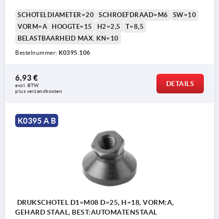
SCHOTELDIAMETER=20
SCHROEFDRAAD=M6
SW=10
VORM=A
HOOGTE=15
H2=2,5
T=8,5
BELASTBAARHEID MAX. KN=10
Bestelnummer:
K0395.106
6,93 €
DETAILS
excl. BTW 
plus verzendkosten
K0395 A B
DRUKSCHOTEL D1=M08 D=25, H=18, VORM:A,
GEHARD STAAL, BEST:AUTOMATENSTAAL