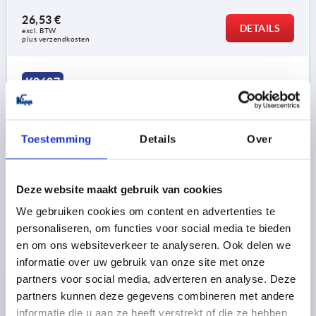
26,53 €
DETAILS
excl. BTW 
plus verzendkosten
K0687
Toestemming
Details
Over
Deze website maakt gebruik van cookies
MACHINEVOET MET AFSCHEURBEVEILIGING D=78,
We gebruiken cookies om content en advertenties te
VORM:A, STAAL, BEST:ELAST. NATUURRUBBER, SHORE
personaliseren, om functies voor social media te bieden
60
en om ons websiteverkeer te analyseren. Ook delen we
SCHOTELDIAMETER=78
D1=M10
VORM=A
informatie over uw gebruik van onze site met onze
UITVOERING 1=MET AFSCHEURBEVEILIGING
A=110
partners voor social media, adverteren en analyse. Deze
B=78
D2=9
HOOGTE=30
L=128
partners kunnen deze gegevens combineren met andere
BELASTBAARHEID MAX. KN=1,8
informatie die u aan ze heeft verstrekt of die ze hebben