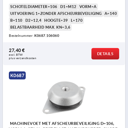
SCHOTELDIAMETER=106
D1=M12
VORM=A
UITVOERING 1=ZONDER AFSCHEURBEVEILIGING
A=140
B=110
D2=12,4
HOOGTE=39
L=170
BELASTBAARHEID MAX. KN=3,6
Bestelnummer:
K0687.106060
27,40 €
DETAILS
excl. BTW 
plus verzendkosten
K0687
MACHINEVOET MET AFSCHEURBEVEILIGING D=106,