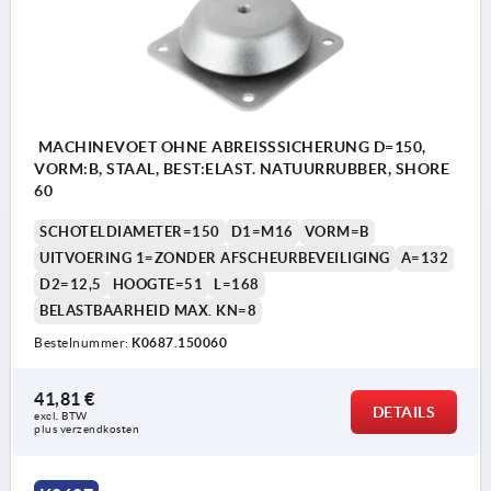
MACHINEVOET OHNE ABREISSSICHERUNG D=150,
VORM:B, STAAL, BEST:ELAST. NATUURRUBBER, SHORE
60
SCHOTELDIAMETER=150
D1=M16
VORM=B
UITVOERING 1=ZONDER AFSCHEURBEVEILIGING
A=132
D2=12,5
HOOGTE=51
L=168
BELASTBAARHEID MAX. KN=8
Bestelnummer:
K0687.150060
41,81 €
DETAILS
excl. BTW 
plus verzendkosten