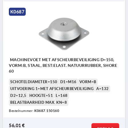
K0687
MACHINEVOET MET AFSCHEURBEVEILIGING D=150,
VORM:B, STAAL, BEST:ELAST. NATUURRUBBER, SHORE
60
SCHOTELDIAMETER=150
D1=M16
VORM=B
UITVOERING 1=MET AFSCHEURBEVEILIGING
A=132
D2=12,5
HOOGTE=51
L=168
BELASTBAARHEID MAX. KN=8
Bestelnummer:
K0687.150160
56,01 €