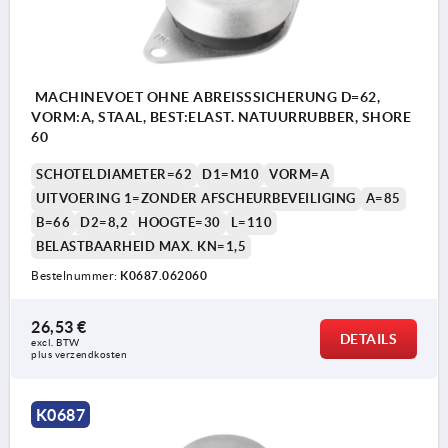
MACHINEVOET OHNE ABREISSSICHERUNG D=62,
VORM:A, STAAL, BEST:ELAST. NATUURRUBBER, SHORE
60
SCHOTELDIAMETER=62
D1=M10
VORM=A
UITVOERING 1=ZONDER AFSCHEURBEVEILIGING
A=85
B=66
D2=8,2
HOOGTE=30
L=110
BELASTBAARHEID MAX. KN=1,5
Bestelnummer:
K0687.062060
26,53 €
DETAILS
excl. BTW 
plus verzendkosten
1) met afscheurbeveiliging
K0687