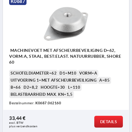
K0687
MACHINEVOET MET AFSCHEURBEVEILIGING D=62,
VORM:A, STAAL, BEST:ELAST. NATUURRUBBER, SHORE
60
SCHOTELDIAMETER=62
D1=M10
VORM=A
UITVOERING 1=MET AFSCHEURBEVEILIGING
A=85
B=66
D2=8,2
HOOGTE=30
L=110
BELASTBAARHEID MAX. KN=1,5
Bestelnummer:
K0687.062160
33,44 €
DETAILS
excl. BTW 
plus verzendkosten