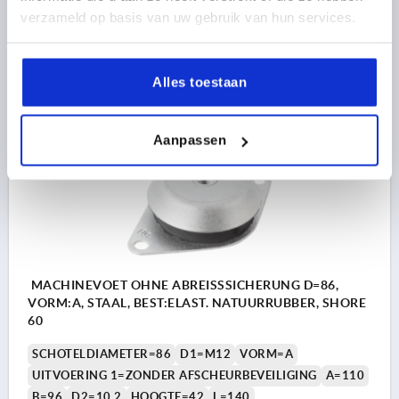
Bestelnummer:
K0687.078160
verzameld op basis van uw gebruik van hun services.
33,44 €
DETAILS
excl. BTW 
Alles toestaan
plus verzendkosten
K0687
Aanpassen
MACHINEVOET OHNE ABREISSSICHERUNG D=86,
VORM:A, STAAL, BEST:ELAST. NATUURRUBBER, SHORE
60
SCHOTELDIAMETER=86
D1=M12
VORM=A
UITVOERING 1=ZONDER AFSCHEURBEVEILIGING
A=110
B=96
D2=10,2
HOOGTE=42
L=140