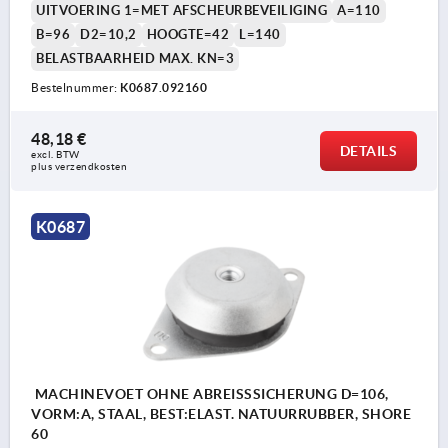
UITVOERING 1=MET AFSCHEURBEVEILIGING
A=110
B=96
D2=10,2
HOOGTE=42
L=140
BELASTBAARHEID MAX. KN=3
Bestelnummer:
K0687.092160
48,18 €
DETAILS
excl. BTW 
plus verzendkosten
K0687
MACHINEVOET OHNE ABREISSSICHERUNG D=106,
VORM:A, STAAL, BEST:ELAST. NATUURRUBBER, SHORE
60