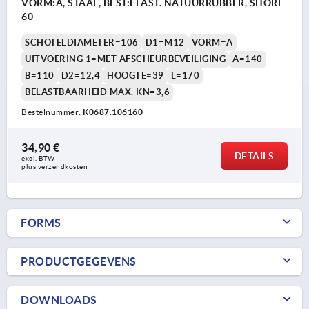
VORM:A, STAAL, BEST:ELAST. NATUURRUBBER, SHORE
60
SCHOTELDIAMETER=106
D1=M12
VORM=A
UITVOERING 1=MET AFSCHEURBEVEILIGING
A=140
B=110
D2=12,4
HOOGTE=39
L=170
BELASTBAARHEID MAX. KN=3,6
Bestelnummer:
K0687.106160
34,90 €
DETAILS
excl. BTW 
plus verzendkosten
FORMS
PRODUCTGEGEVENS
DOWNLOADS