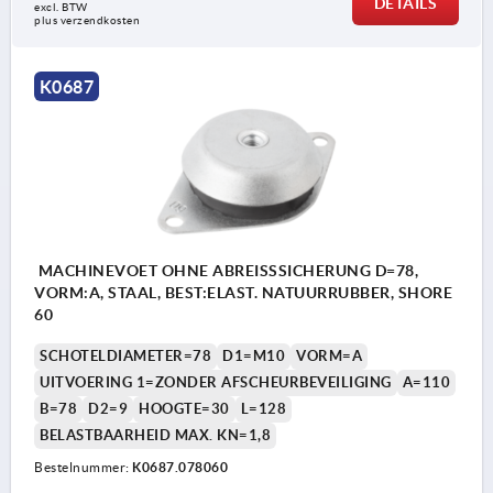
DETAILS
excl. BTW 
plus verzendkosten
K0687
MACHINEVOET OHNE ABREISSSICHERUNG D=78,
VORM:A, STAAL, BEST:ELAST. NATUURRUBBER, SHORE
60
SCHOTELDIAMETER=78
D1=M10
VORM=A
UITVOERING 1=ZONDER AFSCHEURBEVEILIGING
A=110
B=78
D2=9
HOOGTE=30
L=128
BELASTBAARHEID MAX. KN=1,8
Bestelnummer:
K0687.078060