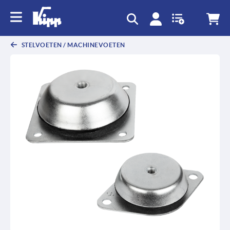
text.skipToContent
text.skipToNavigation
STELVOETEN / MACHINEVOETEN