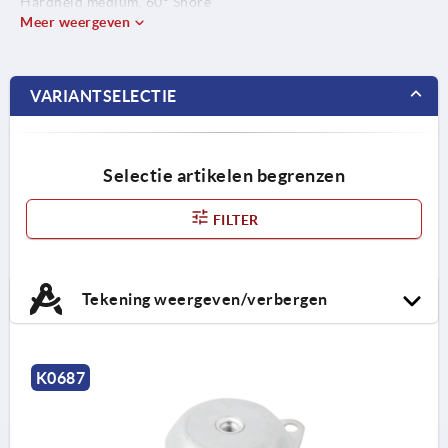
Hardheid medium, 60° Shore
+/-5 Shore
Meer weergeven
VARIANTSELECTIE
Selectie artikelen begrenzen
FILTER
Tekening weergeven/verbergen
K0687