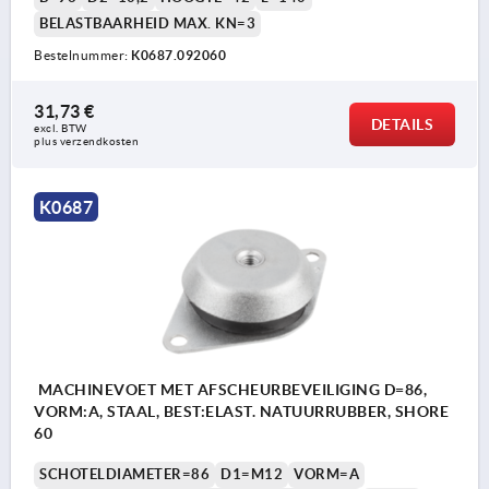
BELASTBAARHEID MAX. KN=3
Bestelnummer:
K0687.092060
31,73 €
DETAILS
excl. BTW 
plus verzendkosten
K0687
MACHINEVOET MET AFSCHEURBEVEILIGING D=86,
VORM:A, STAAL, BEST:ELAST. NATUURRUBBER, SHORE
60
SCHOTELDIAMETER=86
D1=M12
VORM=A