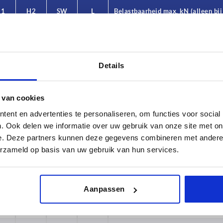
83
H1
H2
SW
L
Belastbaarheid max. kN (alleen bij
belasting)
93
103
53
28
14
25
15
105
78
28
14
50
15
Details
108
03
28
14
75
15
 van cookies
111
28
28
14
100
15
ent en advertenties te personaliseren, om functies voor social
118
. Ook delen we informatie over uw gebruik van onze site met on
53
28
14
125
15
e. Deze partners kunnen deze gegevens combineren met andere i
119
53
28
14
25
15
erzameld op basis van uw gebruik van hun services.
128
78
28
14
50
15
130
03
28
14
75
15
Aanpassen
133
28
28
14
100
15
136