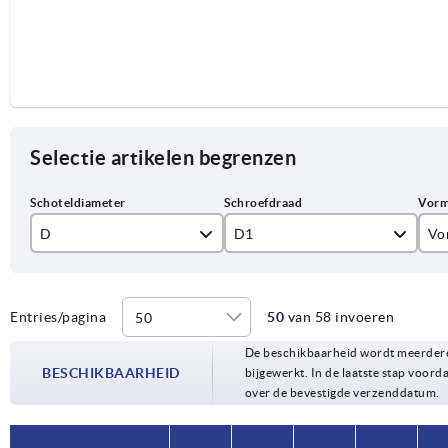
Selectie artikelen begrenzen
D
D1
Vo
50
M10
A
65
M12
Entries/pagina
50
van 58 invoeren
De beschikbaarheid wordt meerdere
80
M14
BESCHIKBAARHEID
bijgewerkt. In de laatste stap voorda
over de bevestigde verzenddatum.
100
M16
M20