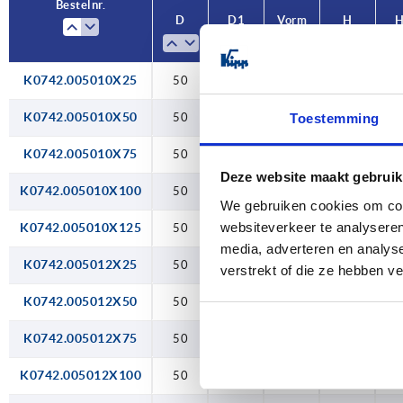
Bestelnr.
D
D1
Vorm
H
M24
K0742.005010X25
50
M10
A
16
K0742.005010X50
50
M10
A
16
Toestemming
K0742.005010X75
50
M10
A
16
1
Deze website maakt gebruik
K0742.005010X100
50
M10
A
16
1
We gebruiken cookies om cont
websiteverkeer te analyseren
K0742.005010X125
50
M10
A
16
1
media, adverteren en analys
K0742.005012X25
50
M12
A
16
verstrekt of die ze hebben v
K0742.005012X50
50
M12
A
16
K0742.005012X75
50
M12
A
16
1
K0742.005012X100
50
M12
A
16
1