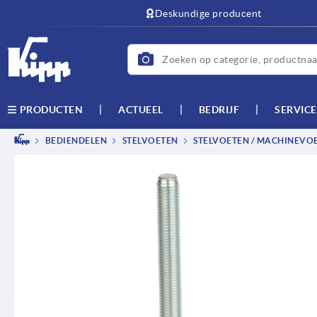
text.skipToContent
text.skipToNavigation
Deskundige producent
ACTUEEL
BEDRIJF
SERVICE
PRODUCTEN
BEDIENDELEN
STELVOETEN
STELVOETEN / MACHINEVO