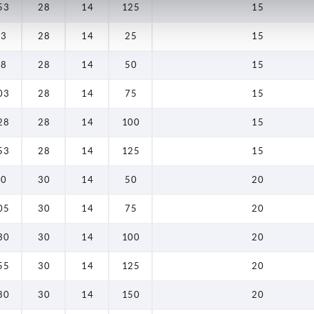
53
28
14
125
15
143
53
28
14
25
15
144
78
28
14
50
15
153
03
28
14
75
15
155
28
28
14
100
15
158
53
28
14
125
15
161
80
30
14
50
20
168
05
30
14
75
20
169
30
30
14
100
20
180
55
30
14
125
20
183
80
30
14
150
20
186