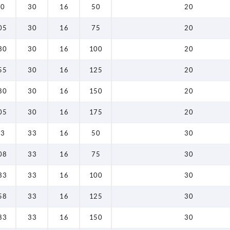
80
30
16
50
20
193
05
30
16
75
20
194
30
30
16
100
20
205
55
30
16
125
20
208
80
30
16
150
20
211
05
30
16
175
20
218
83
33
16
50
30
219
08
33
16
75
30
233
33
33
16
100
30
236
58
33
16
125
30
243
83
33
16
150
30
244