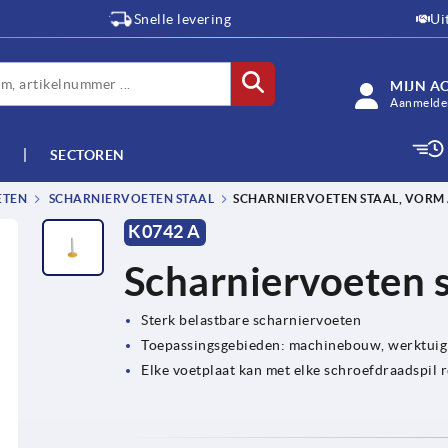
Snelle levering
Ui
MIJN A
Aanmelden
SECTOREN
ETEN
SCHARNIERVOETEN STAAL
SCHARNIERVOETEN STAAL, VORM
K0742 A
Scharniervoeten s
Sterk belastbare scharniervoeten
Toepassingsgebieden: machinebouw, werktuig
Elke voetplaat kan met elke schroefdraadspil