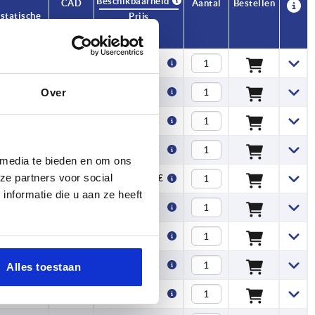
Beschikbaarheid
CAD
Aantal
Bestellen
 statische
Prijs
8,57 €
Over
9,21 €
9,47 €
9,85 €
 media te bieden en om ons
ze partners voor social
10,03 €
nformatie die u aan ze heeft
8,61 €
9,24 €
9,50 €
Alles toestaan
9,89 €