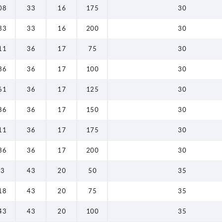
08
33
16
175
30
33
33
16
200
30
11
36
17
75
30
36
36
17
100
30
61
36
17
125
30
86
36
17
150
30
11
36
17
175
30
36
36
17
200
30
93
43
20
50
35
18
43
20
75
35
43
43
20
100
35