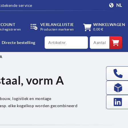
NL
tstekende service
CCOUNT
VERLANGLIJSTJE
WINKELWAGEN
/registreren
Producten markeren
0,00 €
productCode
qty
Directe bestelling
 A
taal, vorm A
bouw, logistiek en montage
 resp. elke kogelkop worden gecombineerd