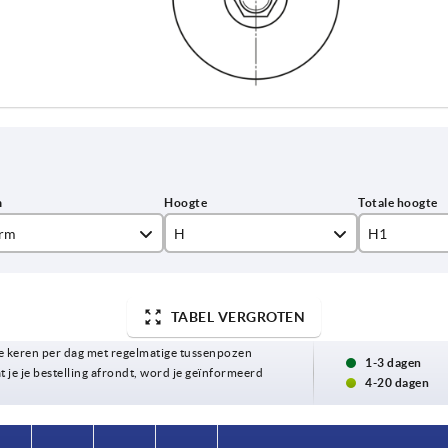
rm
H
H1
16
17
TABEL VERGROTEN
53
 keren per dag met regelmatige tussenpozen
19,5
1-3 dagen
78
t je je bestelling afrondt, word je geïnformeerd
4-20 dagen
20
80