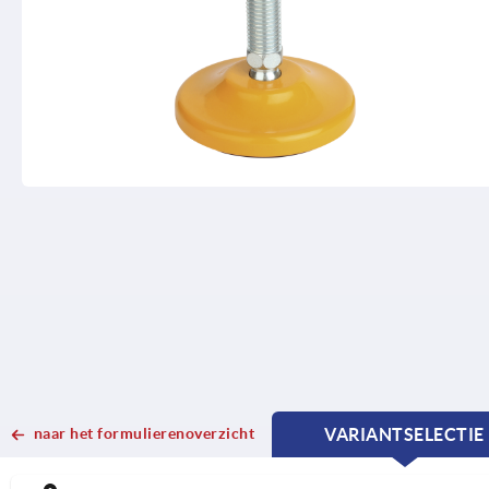
naar het formulierenoverzicht
VARIANTSELECTIE
CURRENT
CURRENT
TAB:
TAB: