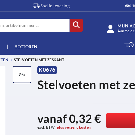
Snelle levering
Ui
MIJN A
Aanmelden
SECTOREN
ETEN
STELVOETEN MET ZESKANT
K0676
Stelvoeten met z
vanaf
0,32 €
excl. BTW 
plus verzendkosten