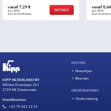
vanaf
0,64 €
ETAILS
DETAILS
excl. BTW 
plus verzendkosten
NIEUWS
Nieuwtjes
Beurzen
KIPP NEDERLAND BV
Willem Dreeslaan 251
2729 NE Zoetermeer
ONDERNEMING
Onderneming
Hoofdkantoor
+31 79 361 12 21