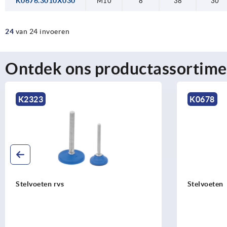
K0676.3010X030
M10
8
38
30
24
van 24 invoeren
Ontdek ons productassortime
K0678
Stelvoeten