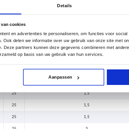
Details
,5
20
1,5
20
1,5
 van cookies
ent en advertenties te personaliseren, om functies voor social
20
3
. Ook delen we informatie over uw gebruik van onze site met on
,5
20
3
e. Deze partners kunnen deze gegevens combineren met andere i
erzameld op basis van uw gebruik van hun services.
20
3
20
3
Aanpassen
25
1,5
25
1,5
25
1,5
25
1,5
25
3