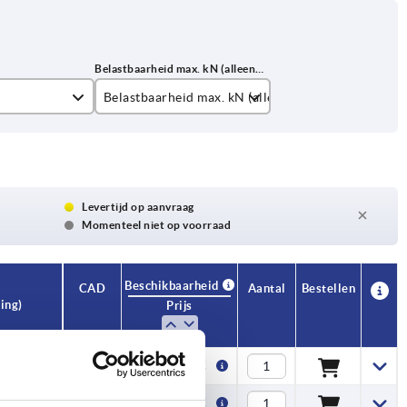
Belastbaarheid max. kN (alleen bij statische belast
1,5
3
4
Levertijd op aanvraag
Momenteel niet op voorraad
Beschikbaarheid
CAD
Aantal
Bestellen
ing)
Prijs
0,33 €
0,34 €