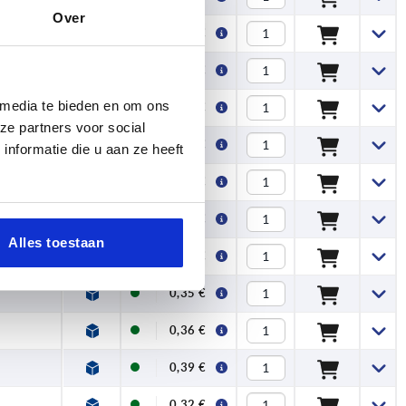
Over
0,35 €
0,38 €
 media te bieden en om ons
0,35 €
ze partners voor social
0,36 €
nformatie die u aan ze heeft
0,38 €
0,41 €
Alles toestaan
0,34 €
0,35 €
0,36 €
0,39 €
0,32 €