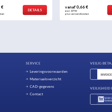
vanaf
0,66 €
vanaf
63,6
DETAILS
excl. BTW 
excl. BTW 
plus verzendkosten
plus verzendko
SERVICE
VEILIG BET
Leveringsvoorwaarden
Materiaaloverzicht
CAD-gegevens
VEILIGHEI
Contact