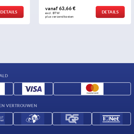
6 €
vanaf
11,06 €
DETAILS
excl. BTW 
sten
plus verzendkosten
AALD
D EN VERTROUWEN