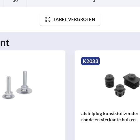
30
3
TABEL VERGROTEN
nt
K2033
K1303
afstelplug kunststof zonder insert voor
Stelvoeten
ronde en vierkante buizen