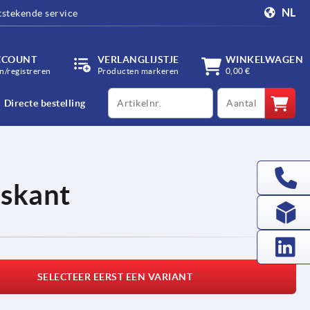
NL
tstekende service
CCOUNT
VERLANGLIJSTJE
WINKELWAGEN
/registreren
Producten markeren
0,00 €
productCode
qty
Directe bestelling
eskant
SELECTEER EERST EEN VARIANT