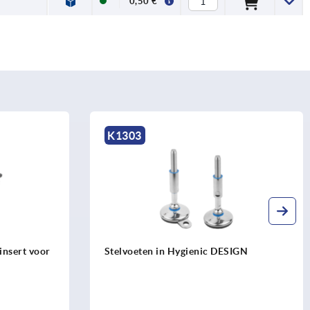
0,50 €
K0304
 in Hygienic DESIGN
Scharniervoeten