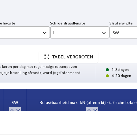
L
SW
20
20
TABEL VERGROTEN
30
25
 keren per dag met regelmatige tussenpozen
40
30
1-3 dagen
t je je bestelling afrondt, word je geïnformeerd
,5
4-20 dagen
50
SW
Belastbaarheid max. kN (alleen bij statische belast
,5
20
1,5
20
1,5