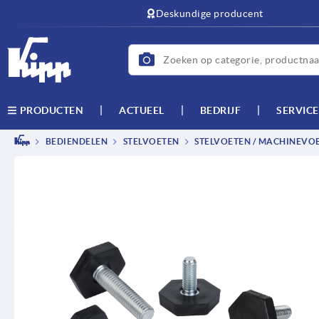
text.skipToContent
text.skipToNavigation
Deskundige producent
ACTUEEL
BEDRIJF
SERVICE
PRODUCTEN
BEDIENDELEN
STELVOETEN
STELVOETEN / MACHINEVO