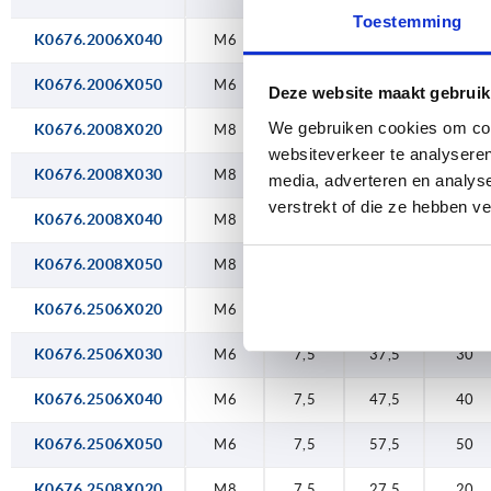
Toestemming
47
K0676.2006X040
M6
7
47
40
48
K0676.2006X050
M6
7
57
50
Deze website maakt gebruik
57
We gebruiken cookies om cont
K0676.2008X020
M8
7
27
20
websiteverkeer te analyseren
57
K0676.2008X030
M8
7
37
30
media, adverteren en analys
verstrekt of die ze hebben v
58
K0676.2008X040
M8
7
47
40
K0676.2008X050
M8
7
57
50
K0676.2506X020
M6
7,5
27,5
20
K0676.2506X030
M6
7,5
37,5
30
K0676.2506X040
M6
7,5
47,5
40
K0676.2506X050
M6
7,5
57,5
50
K0676.2508X020
M8
7,5
27,5
20