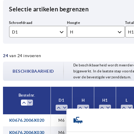
Selectie artikelen begrenzen
D1
H
H1
M6
7
24
van 24 invoeren
M8
7,5
27
De beschikbaarheid wordt meerdere
M10
8
BESCHIKBAARHEID
bijgewerkt. In de laatste stap voorda
27
over de bevestigde verzenddatum.
28
Bestelnr.
37
D1
H
H1
L
37
K0676.2006X020
M6
7
27
20
38
K0676.2006X030
47
M6
7
37
30