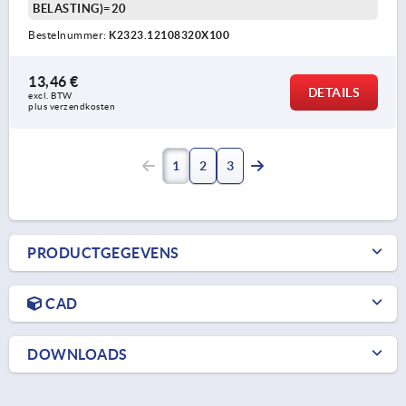
BELASTING)=20
Bestelnummer:
K2323.12108320X100
13,46 €
DETAILS
excl. BTW 
plus verzendkosten
1
2
3
PRODUCTGEGEVENS
CAD
DOWNLOADS