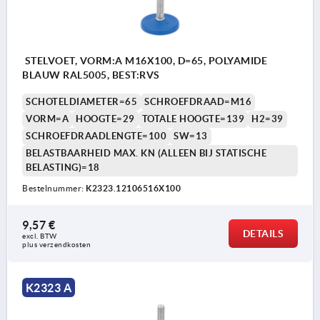
STELVOET, VORM:A M16X100, D=65, POLYAMIDE
BLAUW RAL5005, BEST:RVS
SCHOTELDIAMETER=65
SCHROEFDRAAD=M16
VORM=A
HOOGTE=29
TOTALE HOOGTE=139
H2=39
SCHROEFDRAADLENGTE=100
SW=13
BELASTBAARHEID MAX. KN (ALLEEN BIJ STATISCHE
BELASTING)=18
Bestelnummer:
K2323.12106516X100
9,57 €
DETAILS
excl. BTW 
plus verzendkosten
K2323 A