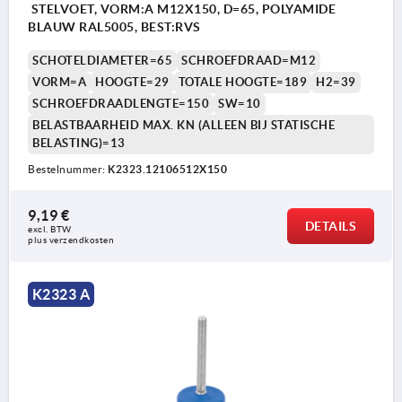
STELVOET, VORM:A M12X150, D=65, POLYAMIDE
BLAUW RAL5005, BEST:RVS
SCHOTELDIAMETER=65
SCHROEFDRAAD=M12
VORM=A
HOOGTE=29
TOTALE HOOGTE=189
H2=39
SCHROEFDRAADLENGTE=150
SW=10
BELASTBAARHEID MAX. KN (ALLEEN BIJ STATISCHE
BELASTING)=13
Bestelnummer:
K2323.12106512X150
9,19 €
DETAILS
excl. BTW 
plus verzendkosten
K2323 A