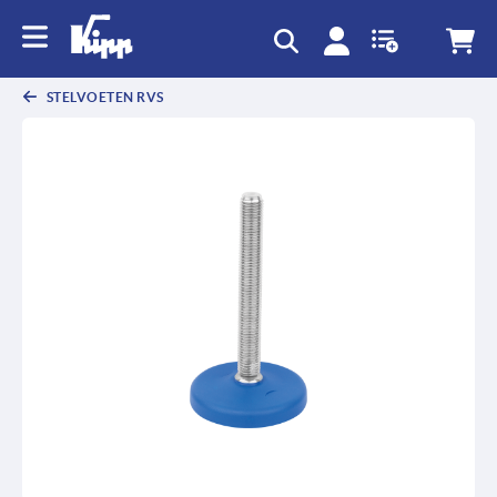
text.skipToContent
text.skipToNavigation
STELVOETEN RVS