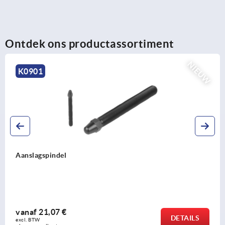
Ontdek ons productassortiment
K0739
Stelvoeten staal of rvs
vanaf
5,25 €
DETAILS
excl. BTW 