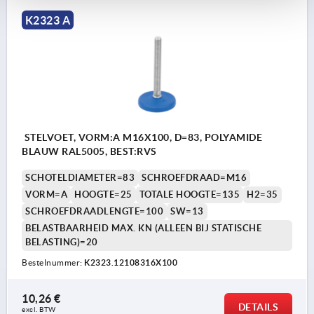
K2323 A
STELVOET, VORM:A M16X100, D=83, POLYAMIDE
BLAUW RAL5005, BEST:RVS
SCHOTELDIAMETER=83
SCHROEFDRAAD=M16
VORM=A
HOOGTE=25
TOTALE HOOGTE=135
H2=35
SCHROEFDRAADLENGTE=100
SW=13
BELASTBAARHEID MAX. KN (ALLEEN BIJ STATISCHE
BELASTING)=20
Bestelnummer:
K2323.12108316X100
10,26 €
DETAILS
excl. BTW 