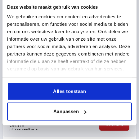
Deze website maakt gebruik van cookies
We gebruiken cookies om content en advertenties te
personaliseren, om functies voor social media te bieden
en om ons websiteverkeer te analyseren. Ook delen we
informatie over uw gebruik van onze site met onze
partners voor social media, adverteren en analyse. Deze
STELVOET, VORM:A M16X200, D=65, POLYAMIDE
partners kunnen deze gegevens combineren met andere
BLAUW RAL5005, BEST:RVS
informatie die u aan ze heeft verstrekt of die ze hebben
SCHOTELDIAMETER=65
SCHROEFDRAAD=M16
verzameld op basis van uw gebruik van hun services.
VORM=A
HOOGTE=29
TOTALE HOOGTE=239
H2=39
SCHROEFDRAADLENGTE=200
SW=13
BELASTBAARHEID MAX. KN (ALLEEN BIJ STATISCHE
Alles toestaan
BELASTING)=18
Bestelnummer:
K2323.12106516X200
Aanpassen
12,74 €
DETAILS
excl. BTW 
plus verzendkosten