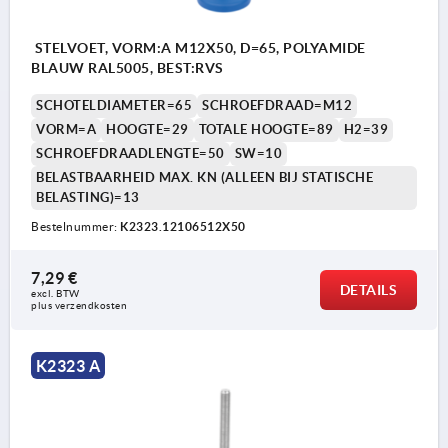
STELVOET, VORM:A M12X50, D=65, POLYAMIDE
BLAUW RAL5005, BEST:RVS
SCHOTELDIAMETER=65
SCHROEFDRAAD=M12
VORM=A
HOOGTE=29
TOTALE HOOGTE=89
H2=39
SCHROEFDRAADLENGTE=50
SW=10
BELASTBAARHEID MAX. KN (ALLEEN BIJ STATISCHE
BELASTING)=13
Bestelnummer:
K2323.12106512X50
7,29 €
DETAILS
excl. BTW 
plus verzendkosten
K2323 A