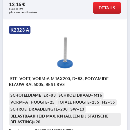
12,16 €
DETAILS
excl. BTW 
plus verzendkosten
K2323 A
STELVOET, VORM:A M16X200, D=83, POLYAMIDE
BLAUW RAL5005, BEST:RVS
SCHOTELDIAMETER=83
SCHROEFDRAAD=M16
VORM=A
HOOGTE=25
TOTALE HOOGTE=235
H2=35
SCHROEFDRAADLENGTE=200
SW=13
BELASTBAARHEID MAX. KN (ALLEEN BIJ STATISCHE
BELASTING)=20