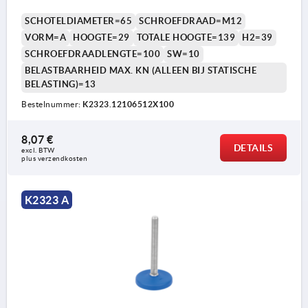
SCHOTELDIAMETER=65
SCHROEFDRAAD=M12
VORM=A
HOOGTE=29
TOTALE HOOGTE=139
H2=39
SCHROEFDRAADLENGTE=100
SW=10
BELASTBAARHEID MAX. KN (ALLEEN BIJ STATISCHE
BELASTING)=13
Bestelnummer:
K2323.12106512X100
8,07 €
Vorm A zonder antislipplaat
DETAILS
excl. BTW 
plus verzendkosten
Vorm B met antislipplaat
K2323 A