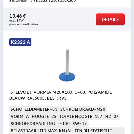
Bestelnummer:
K2323.12108316X200
13,46 €
DETAILS
excl. BTW 
plus verzendkosten
K2323 A
STELVOET, VORM:A M20X100, D=83, POLYAMIDE
BLAUW RAL5005, BEST:RVS
SCHOTELDIAMETER=83
SCHROEFDRAAD=M20
VORM=A
HOOGTE=25
TOTALE HOOGTE=137
H2=37
SCHROEFDRAADLENGTE=100
SW=17
BELASTBAARHEID MAX. KN (ALLEEN BIJ STATISCHE