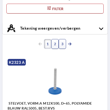
FILTER
Tekening weergeven/verbergen
1
2
3
K2323 A
STELVOET, VORM:A M12X100, D=65, POLYAMIDE
BLAUW RAL5005, BEST:RVS