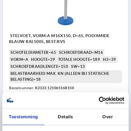
STELVOET, VORM:A M16X150, D=65, POLYAMIDE
BLAUW RAL5005, BEST:RVS
SCHOTELDIAMETER=65
SCHROEFDRAAD=M16
VORM=A
HOOGTE=29
TOTALE HOOGTE=189
H2=39
SCHROEFDRAADLENGTE=150
SW=13
BELASTBAARHEID MAX. KN (ALLEEN BIJ STATISCHE
BELASTING)=18
Bestelnummer:
K2323.12106516X150
11,46 €
DETAILS
excl. BTW 
plus verzendkosten
Toestemming
Details
Over
K2323 A