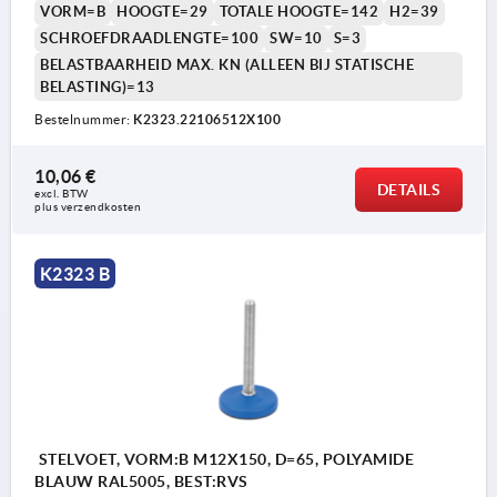
VORM=B
HOOGTE=29
TOTALE HOOGTE=142
H2=39
SCHROEFDRAADLENGTE=100
SW=10
S=3
BELASTBAARHEID MAX. KN (ALLEEN BIJ STATISCHE
BELASTING)=13
Bestelnummer:
K2323.22106512X100
10,06 €
Vorm A zonder antislipplaat
DETAILS
excl. BTW 
plus verzendkosten
Vorm B met antislipplaat
K2323 B
STELVOET, VORM:B M12X150, D=65, POLYAMIDE
BLAUW RAL5005, BEST:RVS