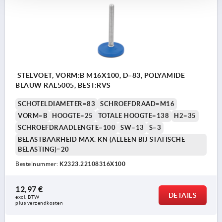
STELVOET, VORM:B M16X100, D=83, POLYAMIDE
BLAUW RAL5005, BEST:RVS
SCHOTELDIAMETER=83
SCHROEFDRAAD=M16
VORM=B
HOOGTE=25
TOTALE HOOGTE=138
H2=35
SCHROEFDRAADLENGTE=100
SW=13
S=3
BELASTBAARHEID MAX. KN (ALLEEN BIJ STATISCHE
BELASTING)=20
Bestelnummer:
K2323.22108316X100
12,97 €
DETAILS
excl. BTW 
plus verzendkosten