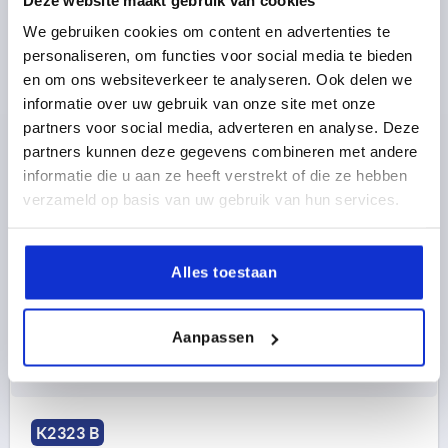
We gebruiken cookies om content en advertenties te
personaliseren, om functies voor social media te bieden
en om ons websiteverkeer te analyseren. Ook delen we
informatie over uw gebruik van onze site met onze
STELVOET, VORM:B M16X200, D=65, POLYAMIDE
partners voor social media, adverteren en analyse. Deze
BLAUW RAL5005, BEST:RVS
partners kunnen deze gegevens combineren met andere
SCHOTELDIAMETER=65
SCHROEFDRAAD=M16
informatie die u aan ze heeft verstrekt of die ze hebben
VORM=B
HOOGTE=29
TOTALE HOOGTE=242
H2=39
verzameld op basis van uw gebruik van hun services.
SCHROEFDRAADLENGTE=200
SW=13
S=3
BELASTBAARHEID MAX. KN (ALLEEN BIJ STATISCHE
BELASTING)=18
Alles toestaan
Bestelnummer:
K2323.22106516X200
Aanpassen
15,10 €
DETAILS
excl. BTW 
plus verzendkosten
K2323 B