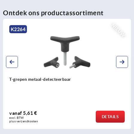
Ontdek ons productassortiment
EUW
N
K2265
T-grepen visueel detecteerbaar
vanaf
5,09 €
S
DETAI
excl. BTW 
plus verzendkosten