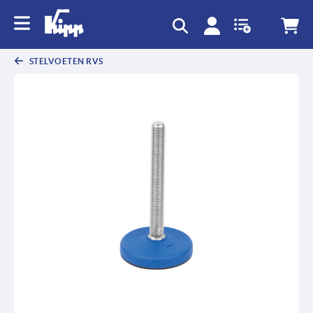
text.skipToContent
text.skipToNavigation
STELVOETEN RVS