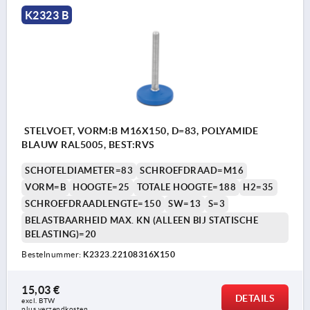
K2323 B
STELVOET, VORM:B M16X150, D=83, POLYAMIDE
BLAUW RAL5005, BEST:RVS
SCHOTELDIAMETER=83
SCHROEFDRAAD=M16
VORM=B
HOOGTE=25
TOTALE HOOGTE=188
H2=35
SCHROEFDRAADLENGTE=150
SW=13
S=3
BELASTBAARHEID MAX. KN (ALLEEN BIJ STATISCHE
BELASTING)=20
Bestelnummer:
K2323.22108316X150
15,03 €
DETAILS
excl. BTW 
plus verzendkosten