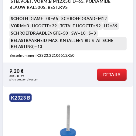
STELVOET, VORM:B M12X50, D=65, POLYAMIDE
BLAUW RAL5005, BEST:RVS
SCHOTELDIAMETER=65
SCHROEFDRAAD=M12
VORM=B
HOOGTE=29
TOTALE HOOGTE=92
H2=39
SCHROEFDRAADLENGTE=50
SW=10
S=3
BELASTBAARHEID MAX. KN (ALLEEN BIJ STATISCHE
BELASTING)=13
Bestelnummer:
K2323.22106512X50
9,20 €
DETAILS
excl. BTW 
plus verzendkosten
K2323 B