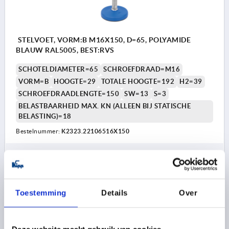
STELVOET, VORM:B M16X150, D=65, POLYAMIDE
BLAUW RAL5005, BEST:RVS
SCHOTELDIAMETER=65
SCHROEFDRAAD=M16
VORM=B
HOOGTE=29
TOTALE HOOGTE=192
H2=39
SCHROEFDRAADLENGTE=150
SW=13
S=3
BELASTBAARHEID MAX. KN (ALLEEN BIJ STATISCHE
BELASTING)=18
Bestelnummer:
K2323.22106516X150
13,68 €
DETAILS
excl. BTW 
plus verzendkosten
Toestemming
Details
Over
K2323 B
Deze website maakt gebruik van cookies