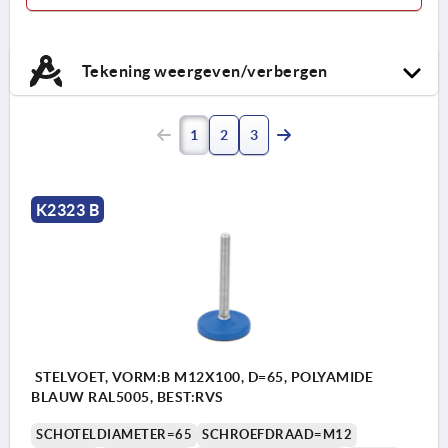
Tekening weergeven/verbergen
1
2
3
K2323 B
STELVOET, VORM:B M12X100, D=65, POLYAMIDE
BLAUW RAL5005, BEST:RVS
SCHOTELDIAMETER=65
SCHROEFDRAAD=M12