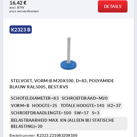
16,42 €
DETAILS
excl. BTW 
plus verzendkosten
K2323 B
STELVOET, VORM:B M20X100, D=83, POLYAMIDE
BLAUW RAL5005, BEST:RVS
SCHOTELDIAMETER=83
SCHROEFDRAAD=M20
VORM=B
HOOGTE=25
TOTALE HOOGTE=140
H2=37
SCHROEFDRAADLENGTE=100
SW=17
S=3
BELASTBAARHEID MAX. KN (ALLEEN BIJ STATISCHE
BELASTING)=20
Bestelnummer:
K2323.22108320X100