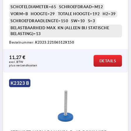
SCHOTELDIAMETER=65
SCHROEFDRAAD=M12
VORM=B
HOOGTE=29
TOTALE HOOGTE=192
H2=39
SCHROEFDRAADLENGTE=150
SW=10
S=3
BELASTBAARHEID MAX. KN (ALLEEN BIJ STATISCHE
BELASTING)=13
Bestelnummer:
K2323.22106512X150
11,27 €
DETAILS
excl. BTW 
plus verzendkosten
K2323 B