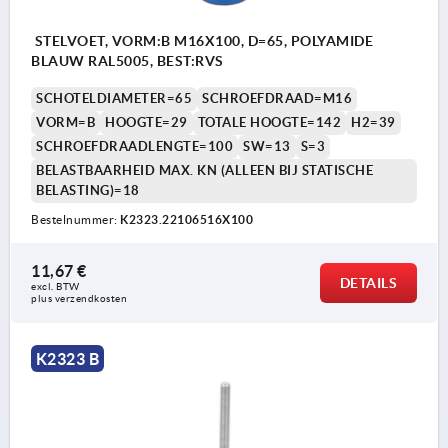
STELVOET, VORM:B M16X100, D=65, POLYAMIDE
BLAUW RAL5005, BEST:RVS
SCHOTELDIAMETER=65
SCHROEFDRAAD=M16
VORM=B
HOOGTE=29
TOTALE HOOGTE=142
H2=39
SCHROEFDRAADLENGTE=100
SW=13
S=3
BELASTBAARHEID MAX. KN (ALLEEN BIJ STATISCHE
BELASTING)=18
Bestelnummer:
K2323.22106516X100
11,67 €
DETAILS
excl. BTW 
plus verzendkosten
K2323 B