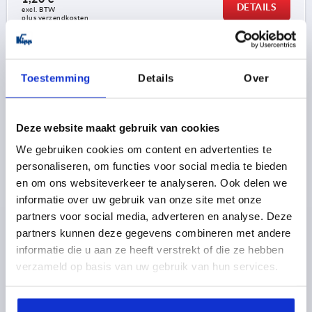
DETAILS
excl. BTW 
plus verzendkosten
K2036
Toestemming
Details
Over
Deze website maakt gebruik van cookies
We gebruiken cookies om content en advertenties te
personaliseren, om functies voor social media te bieden
BLINDSTOP MET VILTEN GLIJVLAK, VORM:A ROND,
en om ons websiteverkeer te analyseren. Ook delen we
D=18 POLYETHYLEEN ZWART, VOOR RONDE BUIZEN
informatie over uw gebruik van onze site met onze
partners voor social media, adverteren en analyse. Deze
DIAMETER=18
UITVOERING 2=VOOR RONDE BUIZEN
partners kunnen deze gegevens combineren met andere
VORM=A
PASSEND BIJ =Ø18X0,8-2,5
informatie die u aan ze heeft verstrekt of die ze hebben
VORM-TYPE=ROND
HOOGTE=5
H1=3,5
LENGTE=11,5
verzameld op basis van uw gebruik van hun services.
Bestelnummer:
K2036.00180825
1,21 €