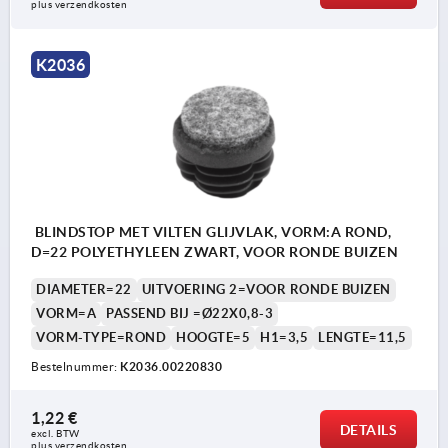
plus verzendkosten
K2036
BLINDSTOP MET VILTEN GLIJVLAK, VORM:A ROND,
D=22 POLYETHYLEEN ZWART, VOOR RONDE BUIZEN
DIAMETER=22
UITVOERING 2=VOOR RONDE BUIZEN
VORM=A
PASSEND BIJ =Ø22X0,8-3
VORM-TYPE=ROND
HOOGTE=5
H1=3,5
LENGTE=11,5
Bestelnummer:
K2036.00220830
1,22 €
DETAILS
excl. BTW 
plus verzendkosten