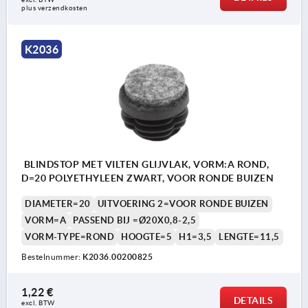
plus verzendkosten
K2036
BLINDSTOP MET VILTEN GLIJVLAK, VORM:A ROND,
D=20 POLYETHYLEEN ZWART, VOOR RONDE BUIZEN
DIAMETER=20
UITVOERING 2=VOOR RONDE BUIZEN
VORM=A
PASSEND BIJ =Ø20X0,8-2,5
VORM-TYPE=ROND
HOOGTE=5
H1=3,5
LENGTE=11,5
Bestelnummer:
K2036.00200825
1,22 €
DETAILS
excl. BTW 