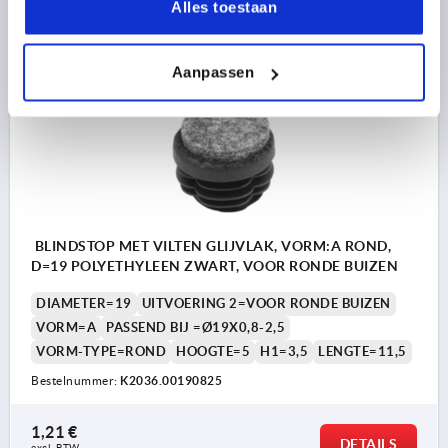
DETAILS
Alles toestaan
excl. BTW 
plus verzendkosten
Aanpassen
K2036
BLINDSTOP MET VILTEN GLIJVLAK, VORM:A ROND,
D=19 POLYETHYLEEN ZWART, VOOR RONDE BUIZEN
DIAMETER=19
UITVOERING 2=VOOR RONDE BUIZEN
VORM=A
PASSEND BIJ =Ø19X0,8-2,5
VORM-TYPE=ROND
HOOGTE=5
H1=3,5
LENGTE=11,5
Bestelnummer:
K2036.00190825
1,21 €
DETAILS
excl. BTW 