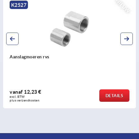
NIEUW
K2531
Rotatiedemper staal rechtsdraaiend,
beide zijden draaiend
vanaf
29,67 €
DETAILS
excl. BTW 
plus verzendkosten