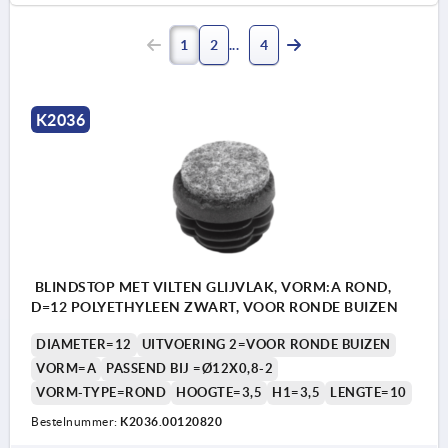
1
2
4
K2036
BLINDSTOP MET VILTEN GLIJVLAK, VORM:A ROND,
D=12 POLYETHYLEEN ZWART, VOOR RONDE BUIZEN
DIAMETER=12
UITVOERING 2=VOOR RONDE BUIZEN
VORM=A
PASSEND BIJ =Ø12X0,8-2
VORM-TYPE=ROND
HOOGTE=3,5
H1=3,5
LENGTE=10
Bestelnummer:
K2036.00120820