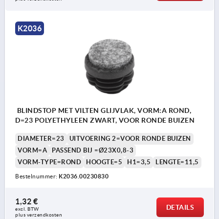
K2036
BLINDSTOP MET VILTEN GLIJVLAK, VORM:A ROND,
D=23 POLYETHYLEEN ZWART, VOOR RONDE BUIZEN
DIAMETER=23
UITVOERING 2=VOOR RONDE BUIZEN
VORM=A
PASSEND BIJ =Ø23X0,8-3
VORM-TYPE=ROND
HOOGTE=5
H1=3,5
LENGTE=11,5
Bestelnummer:
K2036.00230830
1,32 €
DETAILS
excl. BTW 
plus verzendkosten