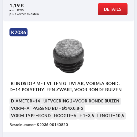
1,19 €
DETAILS
excl. BTW 
plus verzendkosten
K2036
BLINDSTOP MET VILTEN GLIJVLAK, VORM:A ROND,
D=14 POLYETHYLEEN ZWART, VOOR RONDE BUIZEN
DIAMETER=14
UITVOERING 2=VOOR RONDE BUIZEN
VORM=A
PASSEND BIJ =Ø14X0,8-2
VORM-TYPE=ROND
HOOGTE=5
H1=3,5
LENGTE=10,5
Bestelnummer:
K2036.00140820