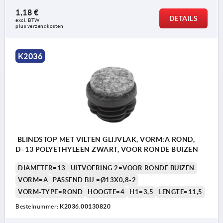
1,18 €
DETAILS
excl. BTW 
plus verzendkosten
K2036
BLINDSTOP MET VILTEN GLIJVLAK, VORM:A ROND,
D=13 POLYETHYLEEN ZWART, VOOR RONDE BUIZEN
DIAMETER=13
UITVOERING 2=VOOR RONDE BUIZEN
VORM=A
PASSEND BIJ =Ø13X0,8-2
VORM-TYPE=ROND
HOOGTE=4
H1=3,5
LENGTE=11,5
Bestelnummer:
K2036.00130820