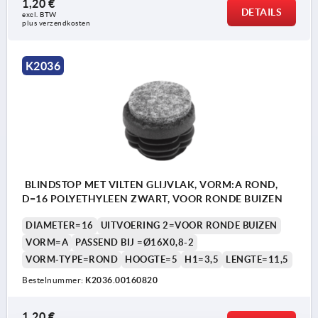
1,20 €
DETAILS
excl. BTW 
plus verzendkosten
K2036
BLINDSTOP MET VILTEN GLIJVLAK, VORM:A ROND,
D=16 POLYETHYLEEN ZWART, VOOR RONDE BUIZEN
DIAMETER=16
UITVOERING 2=VOOR RONDE BUIZEN
VORM=A
PASSEND BIJ =Ø16X0,8-2
VORM-TYPE=ROND
HOOGTE=5
H1=3,5
LENGTE=11,5
Bestelnummer:
K2036.00160820
1,20 €