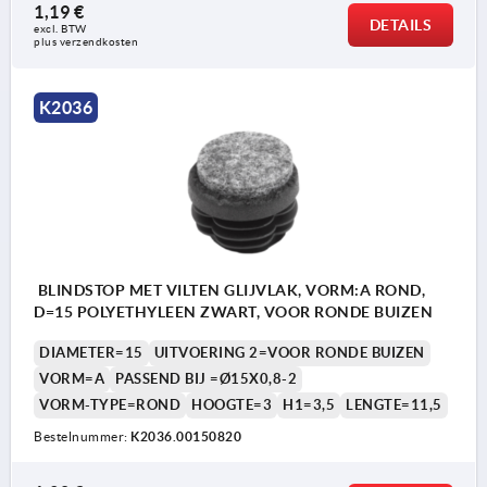
1,19 €
DETAILS
excl. BTW 
plus verzendkosten
K2036
BLINDSTOP MET VILTEN GLIJVLAK, VORM:A ROND,
D=15 POLYETHYLEEN ZWART, VOOR RONDE BUIZEN
DIAMETER=15
UITVOERING 2=VOOR RONDE BUIZEN
VORM=A
PASSEND BIJ =Ø15X0,8-2
VORM-TYPE=ROND
HOOGTE=3
H1=3,5
LENGTE=11,5
Bestelnummer:
K2036.00150820