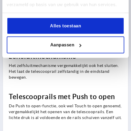
Telescooprails met Soft-Close
verzameld op basis van uw gebruik van hun services.
De Soft-Close-functie van telescooprails wordt gebruikt
bij het sluiten. Deze vangt de rail kort voor de eindstand
op en zorgt voor een gedempt, zelfstandig intrekken tot
Alles toestaan
aan de eindstand.
Aanpassen
Telescooprails met
zelfsluitmechanisme
Het zelfsluitmechanisme vergemakkelijkt ook het sluiten.
Het laat de telescooprail zelfstandig in de eindstand
bewegen.
Telescooprails met Push to open
De Push to open-functie, ook wel Touch to open genoemd,
vergemakkelijkt het openen van de telescooprails. Een
lichte druk is al voldoende en de rails schuiven vanzelf uit.