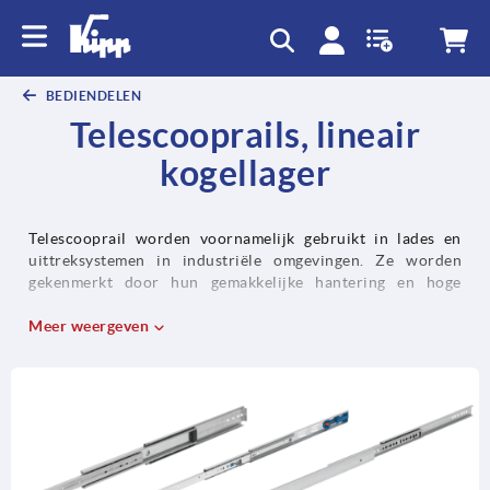
text.skipToContent
text.skipToNavigation
BEDIENDELEN
Telescooprails, lineair
kogellager
Telescooprail worden voornamelijk gebruikt in lades en
uittreksystemen in industriële omgevingen. Ze worden
gekenmerkt door hun gemakkelijke hantering en hoge
stabiliteit. Ze zijn verkrijgbaar in verschillende versies, bijv.
met gedeeltelijke, volledige en over-verlenging. De
Meer weergeven
telescooprail van staal of roestvrij staal voor montage in
groeven of aan de zijkant en voor opbouwmontage bieden
draaglastvarianten van 10 kg tot 90 kg, afhankelijk van de
vereisten en het toepassingsgebied. afhankelijk van de
vereisten en het toepassingsgebied.