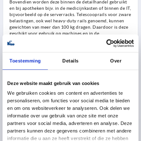
Bovendien worden deze binnen de detailhandel gebruikt
en bij apotheken bijv. in de medicijnkasten of binnen de IT,
bijvoorbeeld op de serverracks. Telescooprails voor zware
belastingen, ook wel heavy-duty rails genoemd, kunnen
gewichten van meer dan 100 kg dragen. Daardoor is deze
geschikt voor gebruik op machines en in de
transporttechniek. Dankzij de bijzonder stabiele
constructie zijn de heavy-duty rails van KIPP ook geschikt
voor het gebruik op hulpverlenings- en
reddingsvoertuigen van brandweer, ambulances, bij
Toestemming
Details
Over
catastrofes en zelfs voor militaire voertuigen.
Deze website maakt gebruik van cookies
Uitrustingsvarianten van de KIPP
telescooprails
We gebruiken cookies om content en advertenties te
personaliseren, om functies voor social media te bieden
Niet alle telescooprails zijn gelijk. Naast verschillende
en om ons websiteverkeer te analyseren. Ook delen we
materialen en belastingbereiken kan ook onderscheid
informatie over uw gebruik van onze site met onze
tussen meerdere uitrustingsvarianten worden gemaakt,
die de telescooprails uitbreiden.
partners voor social media, adverteren en analyse. Deze
partners kunnen deze gegevens combineren met andere
informatie die u aan ze heeft verstrekt of die ze hebben