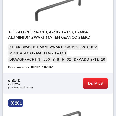
BEUGELGREEP ROND, A=102, L=110, D=M04,
ALUMINIUM ZWART MAT EN GEANODISEERD
KLEUR BASISLICHAAM=ZWART
GATAFSTAND=102
MONTAGEGAT=M4
LENGTE=110
DRAAGKRACHT N =500
B=8
H=32
DRAADDIEPTE=10
Bestelnummer:
K0201.102041
6,85 €
DETAILS
excl. BTW 
plus verzendkosten
K0201