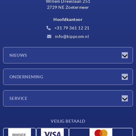
Willem Dreeslaan 251
2729 NE Zoetermeer
Hoofdkantoor
+31 79 361 12 21
info@kippcom.nl
NIEUWS
Nieuwtjes
ONDERNEMING
Beurzen
Onderneming
SERVICE
Leveringsvoorwaarden
VEILIG BETAALD
Materiaaloverzicht
CAD-gegevens