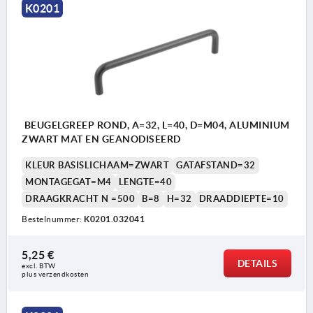
K0201
BEUGELGREEP ROND, A=32, L=40, D=M04, ALUMINIUM
ZWART MAT EN GEANODISEERD
KLEUR BASISLICHAAM=ZWART
GATAFSTAND=32
MONTAGEGAT=M4
LENGTE=40
DRAAGKRACHT N =500
B=8
H=32
DRAADDIEPTE=10
Bestelnummer:
K0201.032041
5,25 €
DETAILS
excl. BTW 
plus verzendkosten