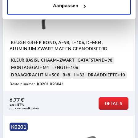
Aanpassen
BEUGELGREEP ROND, A=98, L=106, D=M04,
ALUMINIUM ZWART MAT EN GEANODISEERD
KLEUR BASISLICHAAM=ZWART
GATAFSTAND=98
MONTAGEGAT=M4
LENGTE=106
DRAAGKRACHT N =500
B=8
H=32
DRAADDIEPTE=10
Bestelnummer:
K0201.098041
6,77 €
DETAILS
excl. BTW 
plus verzendkosten
K0201