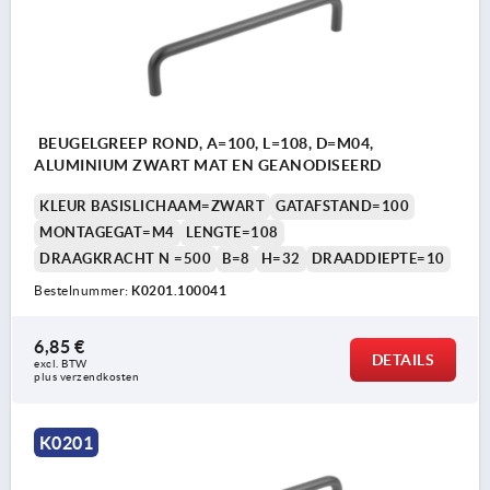
BEUGELGREEP ROND, A=100, L=108, D=M04,
ALUMINIUM ZWART MAT EN GEANODISEERD
KLEUR BASISLICHAAM=ZWART
GATAFSTAND=100
MONTAGEGAT=M4
LENGTE=108
DRAAGKRACHT N =500
B=8
H=32
DRAADDIEPTE=10
Bestelnummer:
K0201.100041
6,85 €
DETAILS
excl. BTW 
plus verzendkosten
K0201