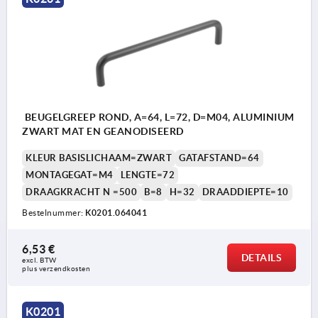
BEUGELGREEP ROND, A=64, L=72, D=M04, ALUMINIUM
ZWART MAT EN GEANODISEERD
KLEUR BASISLICHAAM=ZWART
GATAFSTAND=64
MONTAGEGAT=M4
LENGTE=72
DRAAGKRACHT N =500
B=8
H=32
DRAADDIEPTE=10
Bestelnummer:
K0201.064041
6,53 €
DETAILS
excl. BTW 
plus verzendkosten
K0201