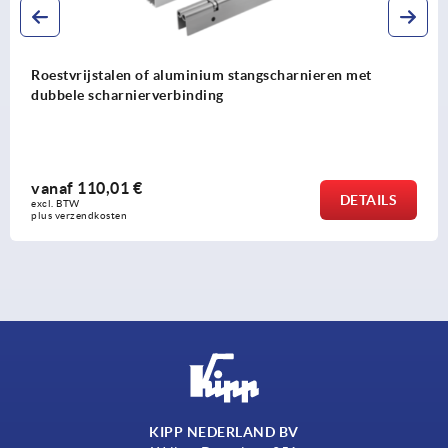
Stangscharnieren staal, inwendig, met zwanenhals en
openingshoek 120°
vanaf
70,09 €
DETAILS
excl. BTW 
plus verzendkosten
KIPP NEDERLAND BV