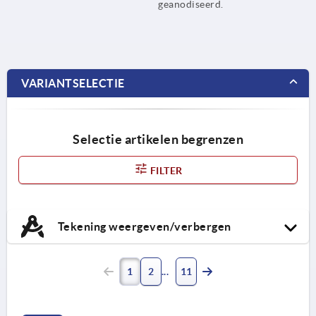
geanodiseerd.
VARIANTSELECTIE
Selectie artikelen begrenzen
FILTER
Tekening weergeven/verbergen
1
2
11