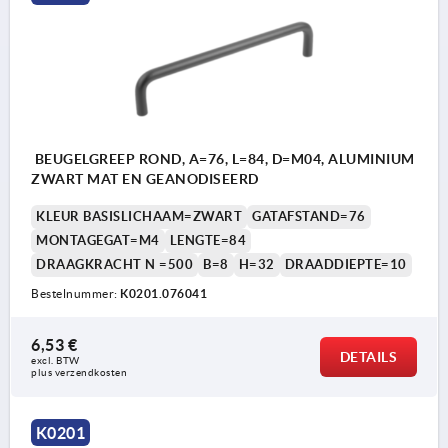
BEUGELGREEP ROND, A=76, L=84, D=M04, ALUMINIUM
ZWART MAT EN GEANODISEERD
KLEUR BASISLICHAAM=ZWART
GATAFSTAND=76
MONTAGEGAT=M4
LENGTE=84
DRAAGKRACHT N =500
B=8
H=32
DRAADDIEPTE=10
Bestelnummer:
K0201.076041
6,53 €
DETAILS
excl. BTW 
plus verzendkosten
K0201