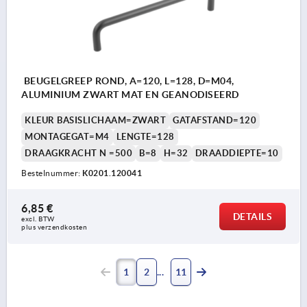
BEUGELGREEP ROND, A=120, L=128, D=M04,
ALUMINIUM ZWART MAT EN GEANODISEERD
KLEUR BASISLICHAAM=ZWART
GATAFSTAND=120
MONTAGEGAT=M4
LENGTE=128
DRAAGKRACHT N =500
B=8
H=32
DRAADDIEPTE=10
Bestelnummer:
K0201.120041
6,85 €
DETAILS
excl. BTW 
plus verzendkosten
1
2
11