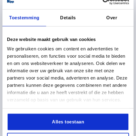
Toestemming
Details
Over
Deze website maakt gebruik van cookies
BEUGELGREEP ROND, A=96, L=104, D=M04,
We gebruiken cookies om content en advertenties te
ALUMINIUM ZWART MAT EN GEANODISEERD
personaliseren, om functies voor social media te bieden
KLEUR BASISLICHAAM=ZWART
GATAFSTAND=96
en om ons websiteverkeer te analyseren. Ook delen we
MONTAGEGAT=M4
LENGTE=104
informatie over uw gebruik van onze site met onze
DRAAGKRACHT N =500
B=8
H=32
DRAADDIEPTE=10
partners voor social media, adverteren en analyse. Deze
partners kunnen deze gegevens combineren met andere
Bestelnummer:
K0201.096041
informatie die u aan ze heeft verstrekt of die ze hebben
verzameld op basis van uw gebruik van hun services.
6,77 €
DETAILS
excl. BTW 
plus verzendkosten
Alles toestaan
K0201