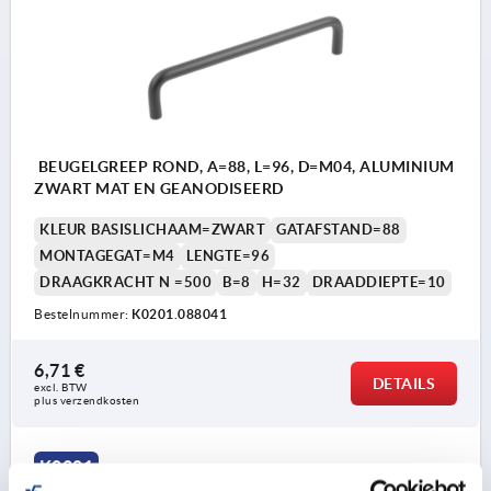
BEUGELGREEP ROND, A=88, L=96, D=M04, ALUMINIUM
ZWART MAT EN GEANODISEERD
KLEUR BASISLICHAAM=ZWART
GATAFSTAND=88
MONTAGEGAT=M4
LENGTE=96
DRAAGKRACHT N =500
B=8
H=32
DRAADDIEPTE=10
Bestelnummer:
K0201.088041
6,71 €
DETAILS
excl. BTW 
plus verzendkosten
K0201