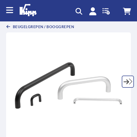
text.skipToContent
text.skipToNavigation
BEUGELGREPEN / BOOGGREPEN