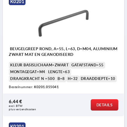
K0201
BEUGELGREEP ROND, A=55, L=63, D=M04, ALUMINIUM
ZWART MAT EN GEANODISEERD
KLEUR BASISLICHAAM=ZWART
GATAFSTAND=55
MONTAGEGAT=M4
LENGTE=63
DRAAGKRACHT N =500
B=8
H=32
DRAADDIEPTE=10
Bestelnummer:
K0201.055041
6,44 €
DETAILS
excl. BTW 
plus verzendkosten
K0201