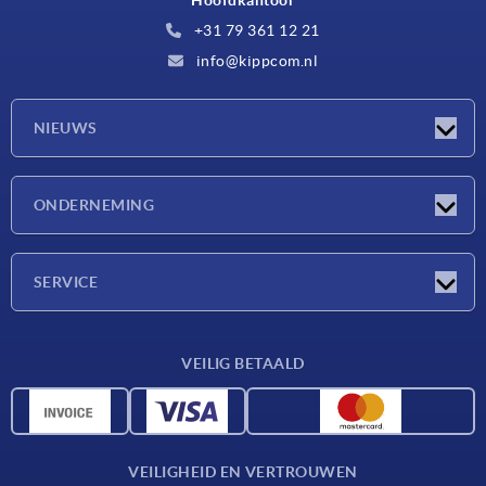
Hoofdkantoor
+31 79 361 12 21
info@kippcom.nl
NIEUWS
Nieuwtjes
ONDERNEMING
Beurzen
Onderneming
SERVICE
Leveringsvoorwaarden
VEILIG BETAALD
Materiaaloverzicht
CAD-gegevens
Contact
VEILIGHEID EN VERTROUWEN