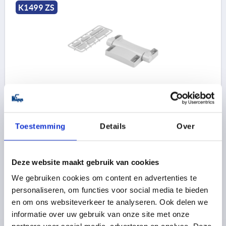
K1499 ZS
EXTRA SCHARNIER VOOR VEILIGHEIDS-SCHARNIE
78X116, ZINK, BEST:KUNSTSTOF
LENGTE=78
BREEDTE=116
F1 N=5000
F2 N =5000
Toestemming
Details
Over
Bestelnummer:
K1499.78116
40,40 €
Deze website maakt gebruik van cookies
DETAILS
excl. BTW 
plus verzendkosten
We gebruiken cookies om content en advertenties te
personaliseren, om functies voor social media te bieden
en om ons websiteverkeer te analyseren. Ook delen we
informatie over uw gebruik van onze site met onze
PRODUCTGEGEVENS