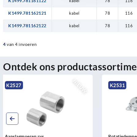
K1499.781161122
kabel
78
116
K1499.781162121
kabel
78
116
K1499.781162122
kabel
78
116
4
van 4 invoeren
Ontdek ons productassortime
NIEUW
K2531
K2525
Rotatiedemper staal rechtsdraaiend,
Montagefle