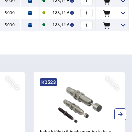
5000
136,11 €
5000
136,11 €
5000
136,11 €
NIEUW
NIEUW
K2524
nstelbaar
Industriële schokdempers instelbaar