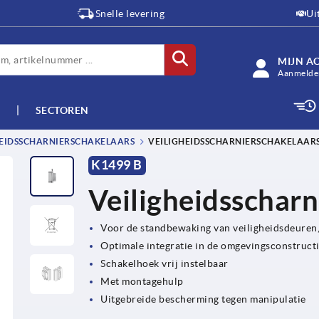
Snelle levering
Ui
MIJN A
Aanmelden
SECTOREN
EIDSSCHARNIERSCHAKELAARS
VEILIGHEIDSSCHARNIERSCHAKELAARS
K1499 B
Veiligheidsscharn
Voor de standbewaking van veiligheidsdeuren,
Optimale integratie in de omgevingsconstruct
Schakelhoek vrij instelbaar
Met montagehulp
Uitgebreide bescherming tegen manipulatie