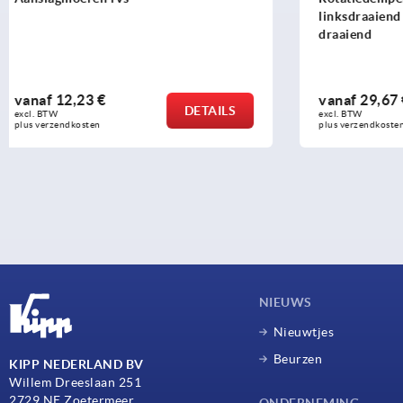
linksdraaiend of aan beide zijden
draaiend
vanaf
29,67 €
vanaf
16,1
DETAILS
excl. BTW 
excl. BTW 
plus verzendkosten
plus verzendko
NIEUWS
Nieuwtjes
Beurzen
KIPP NEDERLAND BV
Willem Dreeslaan 251
2729 NE Zoetermeer
ONDERNEMING