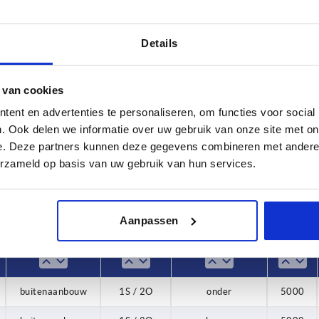
Details
Voorinstelling
Contacten
 van cookies
6
buitenaanbouw
1S / 2O
ent en advertenties te personaliseren, om functies voor social
. Ook delen we informatie over uw gebruik van onze site met on
TABEL VERGROTEN
universeel
e. Deze partners kunnen deze gegevens combineren met andere i
 keren per dag met regelmatige tussenpozen
erzameld op basis van uw gebruik van hun services.
1-3 dagen
t je je bestelling afrondt, word je geïnformeerd
4-20 dagen
Aanpassen
Voorinstelling
Contacten
Aansluitpositie
F1 N
buitenaanbouw
1S / 2O
onder
5000