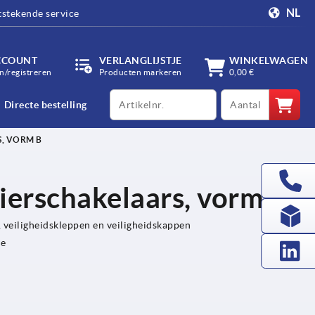
NL
tstekende service
CCOUNT
VERLANGLIJSTJE
WINKELWAGEN
/registreren
Producten markeren
0,00 €
productCode
qty
Directe bestelling
, VORM B
ierschakelaars, vorm B
 veiligheidskleppen en veiligheidskappen
ie