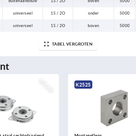
buitenaanbouw
1S / 2O
boven
5000
universeel
1S / 2O
onder
5000
universeel
1S / 2O
boven
5000
TABEL VERGROTEN
nt
NIEUW
K2523
ns
Industriële trillingdemper i