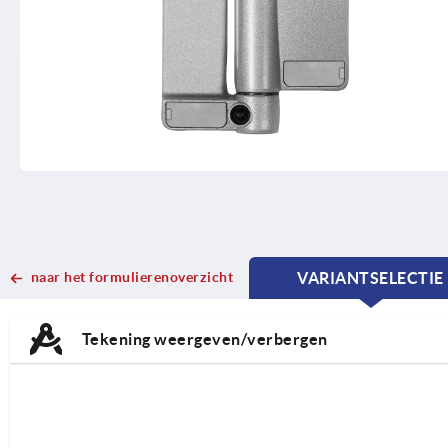
naar het formulierenoverzicht
VARIANTSELECTIE
CURRENT
CURRENT
TAB:
TAB:
Tekening weergeven/verbergen