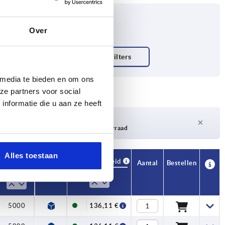
Over
 media te bieden en om ons
ze partners voor social
nformatie die u aan ze heeft
Levertijd op aanvraag
Momenteel niet op voorraad
Alles toestaan
Beschikbaarheid
CAD
Aantal
Bestellen
F2 N
Prijs
5000
136,11 €