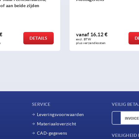
2 €
vanaf
93,76 €
DETAILS
excl. BTW 
sten
plus verzendkosten
SERVICE
VEILIG BET
Leveringsvoorwaarden
Materiaaloverzicht
CAD-gegevens
VEILIGHEI