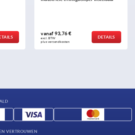
rvs
vanaf
170,93 €
DETAILS
DETAILS
excl. BTW 
plus verzendkosten
AALD
D EN VERTROUWEN