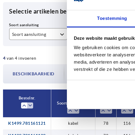
Selectie artikelen begrenzen
Toestemming
Soort aansluiting
A
B
Deze website maakt gebruik
kabel
78
11
We gebruiken cookies om cont
websiteverkeer te analyseren
4
van 4 invoeren
media, adverteren en analys
De beschikbaarheid wordt meerdere
verstrekt of die ze hebben v
BESCHIKBAARHEID
bijgewerkt. In de laatste stap voorda
over de bevestigde verzenddatum.
Bestelnr.
Soort aansluiting
A
B
K1499.781161121
kabel
78
116