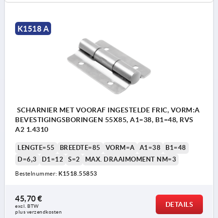
K1518 A
SCHARNIER MET VOORAF INGESTELDE FRIC, VORM:A
BEVESTIGINGSBORINGEN 55X85, A1=38, B1=48, RVS
A2 1.4310
LENGTE=55
BREEDTE=85
VORM=A
A1=38
B1=48
D=6,3
D1=12
S=2
MAX. DRAAIMOMENT NM=3
Bestelnummer:
K1518.55853
45,70 €
DETAILS
excl. BTW 
plus verzendkosten