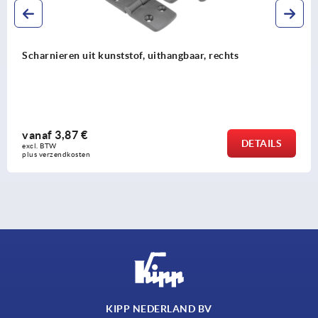
of, uithangbaar, rechts
Scharnieren rvs uitha
vanaf
23,62 €
DETAILS
excl. BTW 
plus verzendkosten
KIPP NEDERLAND BV