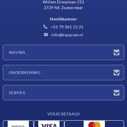
Willem Dreeslaan 251
2729 NE Zoetermeer
Hoofdkantoor
+31 79 361 12 21
info@kippcom.nl
NIEUWS
Nieuwtjes
ONDERNEMING
Beurzen
Onderneming
SERVICE
Leveringsvoorwaarden
VEILIG BETAALD
Materiaaloverzicht
CAD-gegevens