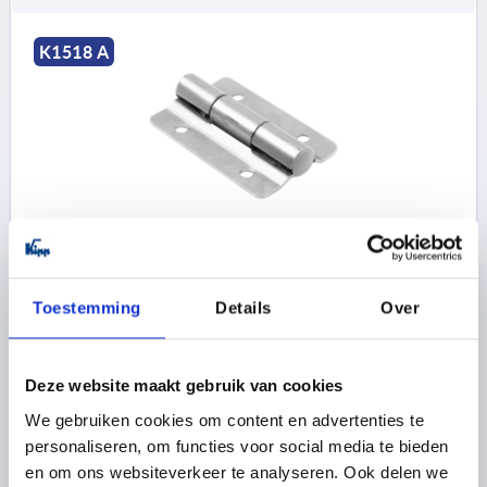
K1518 A
SCHARNIER MET VOORAF INGESTELDE FRIC, VORM:A
BEVESTIGINGSBORINGEN 55X85, A1=38, B1=48, RVS
A2 1.4310
Toestemming
Details
Over
LENGTE=55
BREEDTE=85
VORM=A
A1=38
B1=48
D=6,3
D1=16
S=2
MAX. DRAAIMOMENT NM=5
Bestelnummer:
K1518.55855
Deze website maakt gebruik van cookies
We gebruiken cookies om content en advertenties te
50,44 €
personaliseren, om functies voor social media te bieden
DETAILS
excl. BTW 
plus verzendkosten
en om ons websiteverkeer te analyseren. Ook delen we