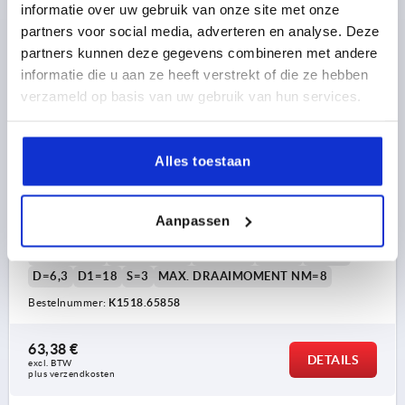
informatie over uw gebruik van onze site met onze
partners voor social media, adverteren en analyse. Deze
K1518 A
partners kunnen deze gegevens combineren met andere
informatie die u aan ze heeft verstrekt of die ze hebben
verzameld op basis van uw gebruik van hun services.
Alles toestaan
SCHARNIER MET VOORAF INGESTELDE FRIC, VORM:A
BEVESTIGINGSBORINGEN 65X85, A1=50, B1=48, RVS
Aanpassen
A2 1.4310
LENGTE=65
BREEDTE=85
VORM=A
A1=50
B1=48
D=6,3
D1=18
S=3
MAX. DRAAIMOMENT NM=8
Bestelnummer:
K1518.65858
63,38 €
DETAILS
excl. BTW 
plus verzendkosten