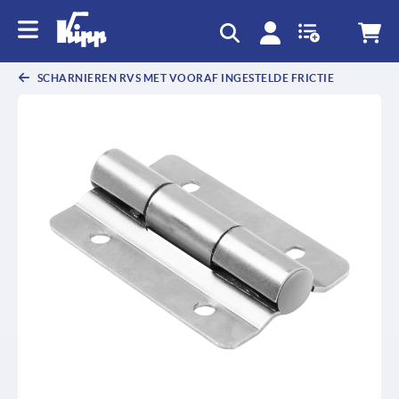
text.skipToContent
text.skipToNavigation
SCHARNIEREN RVS MET VOORAF INGESTELDE FRICTIE