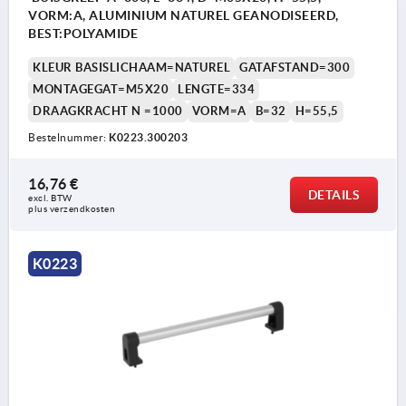
VORM:A, ALUMINIUM NATUREL GEANODISEERD,
BEST:POLYAMIDE
KLEUR BASISLICHAAM=NATUREL
GATAFSTAND=300
MONTAGEGAT=M5X20
LENGTE=334
DRAAGKRACHT N =1000
VORM=A
B=32
H=55,5
Bestelnummer:
K0223.300203
16,76 €
DETAILS
excl. BTW 
plus verzendkosten
K0223