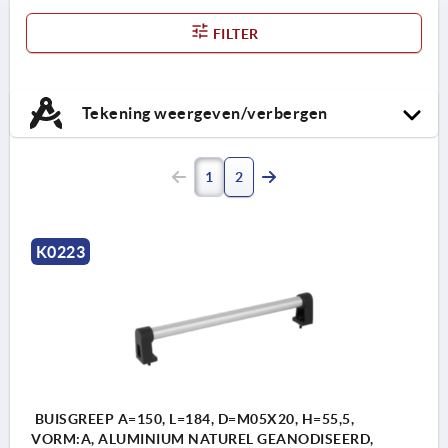
FILTER
Tekening weergeven/verbergen
1
2
K0223
BUISGREEP A=150, L=184, D=M05X20, H=55,5,
VORM:A, ALUMINIUM NATUREL GEANODISEERD,