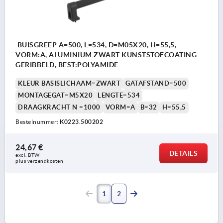
BUISGREEP A=500, L=534, D=M05X20, H=55,5,
VORM:A, ALUMINIUM ZWART KUNSTSTOFCOATING
GERIBBELD, BEST:POLYAMIDE
KLEUR BASISLICHAAM=ZWART
GATAFSTAND=500
MONTAGEGAT=M5X20
LENGTE=534
DRAAGKRACHT N =1000
VORM=A
B=32
H=55,5
Bestelnummer:
K0223.500202
24,67 €
DETAILS
excl. BTW 
plus verzendkosten
1
2