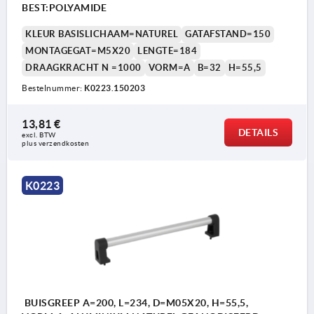
BEST:POLYAMIDE
KLEUR BASISLICHAAM=NATUREL
GATAFSTAND=150
MONTAGEGAT=M5X20
LENGTE=184
DRAAGKRACHT N =1000
VORM=A
B=32
H=55,5
Bestelnummer:
K0223.150203
13,81 €
DETAILS
excl. BTW 
plus verzendkosten
K0223
BUISGREEP A=200, L=234, D=M05X20, H=55,5,