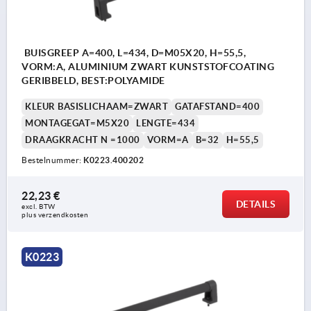
BUISGREEP A=400, L=434, D=M05X20, H=55,5,
VORM:A, ALUMINIUM ZWART KUNSTSTOFCOATING
GERIBBELD, BEST:POLYAMIDE
KLEUR BASISLICHAAM=ZWART
GATAFSTAND=400
MONTAGEGAT=M5X20
LENGTE=434
DRAAGKRACHT N =1000
VORM=A
B=32
H=55,5
Bestelnummer:
K0223.400202
22,23 €
DETAILS
excl. BTW 
plus verzendkosten
K0223