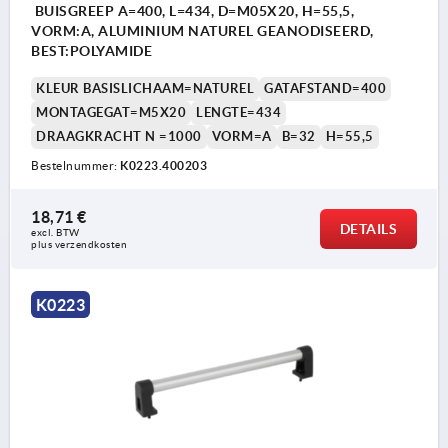
BUISGREEP A=400, L=434, D=M05X20, H=55,5,
VORM:A, ALUMINIUM NATUREL GEANODISEERD,
BEST:POLYAMIDE
KLEUR BASISLICHAAM=NATUREL
GATAFSTAND=400
MONTAGEGAT=M5X20
LENGTE=434
DRAAGKRACHT N =1000
VORM=A
B=32
H=55,5
Bestelnummer:
K0223.400203
18,71 €
DETAILS
excl. BTW 
plus verzendkosten
K0223