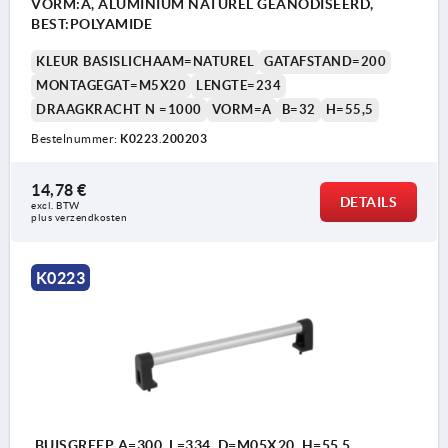
VORM:A, ALUMINIUM NATUREL GEANODISEERD,
BEST:POLYAMIDE
KLEUR BASISLICHAAM=NATUREL
GATAFSTAND=200
MONTAGEGAT=M5X20
LENGTE=234
DRAAGKRACHT N =1000
VORM=A
B=32
H=55,5
Bestelnummer:
K0223.200203
14,78 €
DETAILS
excl. BTW 
plus verzendkosten
K0223
BUISGREEP A=300, L=334, D=M05X20, H=55,5,