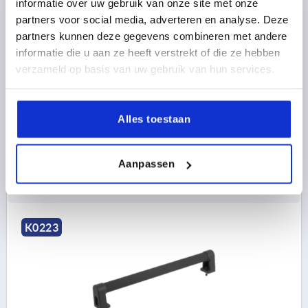
informatie over uw gebruik van onze site met onze
partners voor social media, adverteren en analyse. Deze
BUISGREEP A=150, L=184, D=M05X20, H=55,5,
partners kunnen deze gegevens combineren met andere
VORM:A, ALUMINIUM ZWART KUNSTSTOFCOATING
informatie die u aan ze heeft verstrekt of die ze hebben
GERIBBELD, BEST:POLYAMIDE
verzameld op basis van uw gebruik van hun services.
KLEUR BASISLICHAAM=ZWART
GATAFSTAND=150
MONTAGEGAT=M5X20
LENGTE=184
DRAAGKRACHT N =1000
VORM=A
B=32
H=55,5
Alles toestaan
Bestelnummer:
K0223.150202
Aanpassen
16,42 €
DETAILS
excl. BTW 
plus verzendkosten
K0223