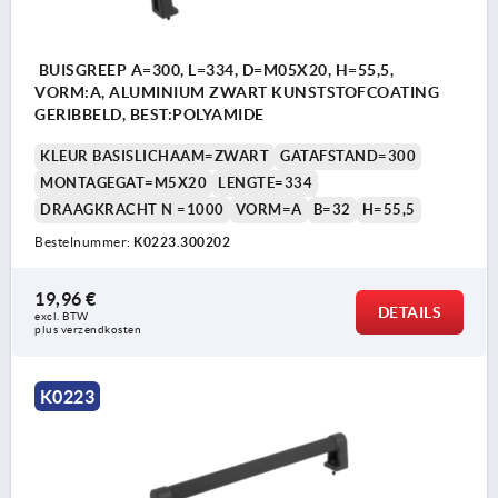
BUISGREEP A=300, L=334, D=M05X20, H=55,5,
VORM:A, ALUMINIUM ZWART KUNSTSTOFCOATING
GERIBBELD, BEST:POLYAMIDE
KLEUR BASISLICHAAM=ZWART
GATAFSTAND=300
MONTAGEGAT=M5X20
LENGTE=334
DRAAGKRACHT N =1000
VORM=A
B=32
H=55,5
Bestelnummer:
K0223.300202
19,96 €
DETAILS
excl. BTW 
plus verzendkosten
K0223