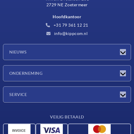
2729 NE Zoetermeer
Hoofdkantoor
+31 79 361 12 21
info@kippcom.nl
NIEUWS
Nieuwtjes
ONDERNEMING
Beurzen
Onderneming
SERVICE
Leveringsvoorwaarden
VEILIG BETAALD
Materiaaloverzicht
CAD-gegevens