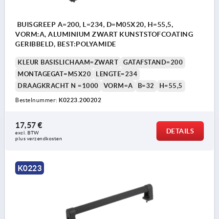
BUISGREEP A=200, L=234, D=M05X20, H=55,5,
VORM:A, ALUMINIUM ZWART KUNSTSTOFCOATING
GERIBBELD, BEST:POLYAMIDE
KLEUR BASISLICHAAM=ZWART
GATAFSTAND=200
MONTAGEGAT=M5X20
LENGTE=234
DRAAGKRACHT N =1000
VORM=A
B=32
H=55,5
Bestelnummer:
K0223.200202
17,57 €
DETAILS
excl. BTW 
plus verzendkosten
K0223