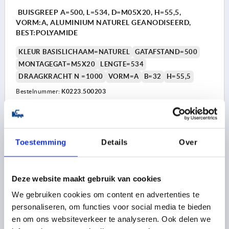
BUISGREEP A=500, L=534, D=M05X20, H=55,5,
VORM:A, ALUMINIUM NATUREL GEANODISEERD,
BEST:POLYAMIDE
KLEUR BASISLICHAAM=NATUREL
GATAFSTAND=500
MONTAGEGAT=M5X20
LENGTE=534
DRAAGKRACHT N =1000
VORM=A
B=32
H=55,5
Bestelnummer:
K0223.500203
20,70 €
DETAILS
excl. BTW 
plus verzendkosten
Toestemming
Details
Over
K0223
Deze website maakt gebruik van cookies
We gebruiken cookies om content en advertenties te
personaliseren, om functies voor social media te bieden
en om ons websiteverkeer te analyseren. Ook delen we