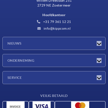
Willem Dreeslaan 251
2729 NE Zoetermeer
Hoofdkantoor
+31 79 361 12 21
info@kippcom.nl
NIEUWS
Nieuwtjes
ONDERNEMING
Beurzen
Onderneming
SERVICE
Leveringsvoorwaarden
VEILIG BETAALD
Materiaaloverzicht
CAD-gegevens