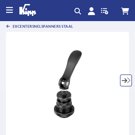
text.skipToContent
text.skipToNavigation
EXCENTERSNELSPANNERS STAAL