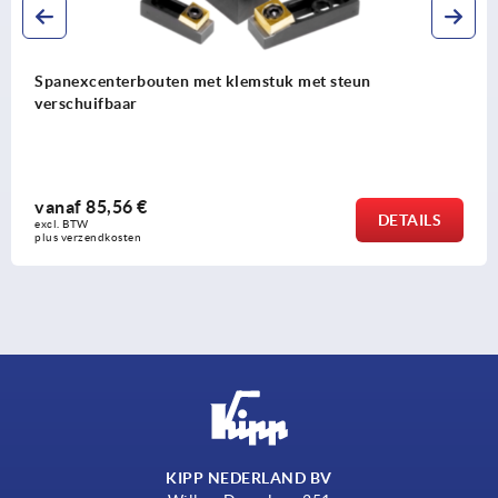
Spanexcenterbouten met klemstuk met steun
verschuifbaar
vanaf
85,56 €
DETAILS
excl. BTW 
plus verzendkosten
KIPP NEDERLAND BV