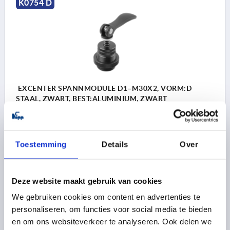
K0754 D
EXCENTER SPANNMODULE D1=M30X2, VORM:D
STAAL, ZWART, BEST:ALUMINIUM, ZWART
GREEPLENGTE=70,4
VORM=D
SCHROEFDRAAD=M30X2
D2=40
H=84,6
H1=35
H2=10
H3=25
PASSEND VOOR GLEUFBREEDTE=8
Toestemming
Details
Over
SPANKRACHT F KN=4
HANDKRACHT FH N=120
Bestelnummer:
K0754.31301008
Deze website maakt gebruik van cookies
46,59 €
We gebruiken cookies om content en advertenties te
DETAILS
excl. BTW 
personaliseren, om functies voor social media te bieden
plus verzendkosten
en om ons websiteverkeer te analyseren. Ook delen we