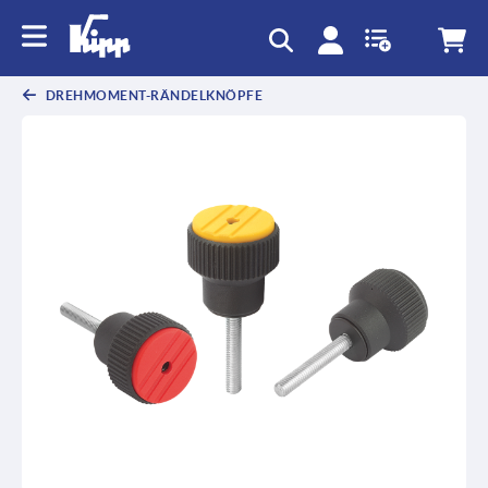
text.skipToContent
text.skipToNavigation
DREHMOMENT-RÄNDELKNÖPFE