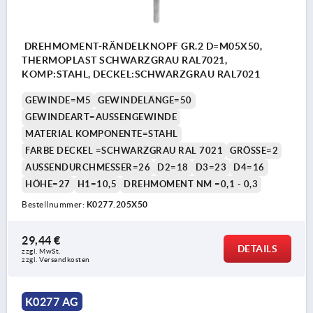
DREHMOMENT-RÄNDELKNOPF GR.2 D=M05X50,
THERMOPLAST SCHWARZGRAU RAL7021,
KOMP:STAHL, DECKEL:SCHWARZGRAU RAL7021
GEWINDE=M5
GEWINDELÄNGE=50
GEWINDEART=AUSSENGEWINDE
MATERIAL KOMPONENTE=STAHL
FARBE DECKEL =SCHWARZGRAU RAL 7021
GRÖSSE=2
AUSSENDURCHMESSER=26
D2=18
D3=23
D4=16
HÖHE=27
H1=10,5
DREHMOMENT NM =0,1 - 0,3
Bestellnummer:
K0277.205X50
29,44 €
DETAILS
zzgl. MwSt. 
zzgl. Versandkosten
K0277 AG