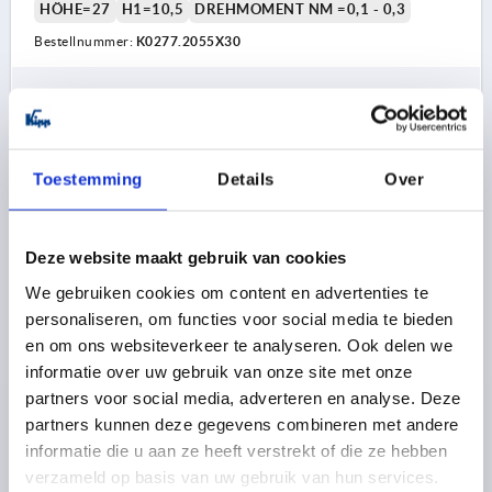
HÖHE=27
H1=10,5
DREHMOMENT NM =0,1 - 0,3
Bestellnummer:
K0277.2055X30
29,26 €
DETAILS
zzgl. MwSt. 
zzgl. Versandkosten
Toestemming
Details
Over
K0277 AG
Deze website maakt gebruik van cookies
We gebruiken cookies om content en advertenties te
personaliseren, om functies voor social media te bieden
en om ons websiteverkeer te analyseren. Ook delen we
informatie over uw gebruik van onze site met onze
DREHMOMENT-RÄNDELKNOPF GR.2 D=M05X30,
partners voor social media, adverteren en analyse. Deze
THERMOPLAST SCHWARZGRAU RAL7021,
KOMP:STAHL, DECKEL:ROT RAL3020
partners kunnen deze gegevens combineren met andere
informatie die u aan ze heeft verstrekt of die ze hebben
GEWINDE=M5
GEWINDELÄNGE=30
verzameld op basis van uw gebruik van hun services.
GEWINDEART=AUSSENGEWINDE