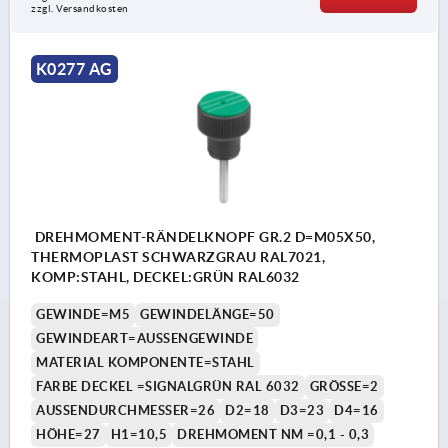
zzgl. Versandkosten
K0277 AG
DREHMOMENT-RÄNDELKNOPF GR.2 D=M05X50,
THERMOPLAST SCHWARZGRAU RAL7021,
KOMP:STAHL, DECKEL:GRÜN RAL6032
GEWINDE=M5
GEWINDELÄNGE=50
GEWINDEART=AUSSENGEWINDE
MATERIAL KOMPONENTE=STAHL
FARBE DECKEL =SIGNALGRÜN RAL 6032
GRÖSSE=2
AUSSENDURCHMESSER=26
D2=18
D3=23
D4=16
HÖHE=27
H1=10,5
DREHMOMENT NM =0,1 - 0,3