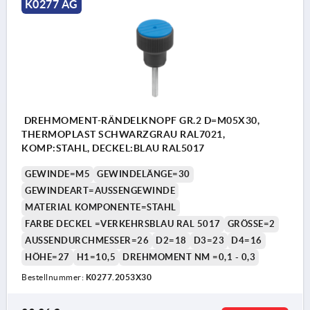
K0277 AG
DREHMOMENT-RÄNDELKNOPF GR.2 D=M05X30,
THERMOPLAST SCHWARZGRAU RAL7021,
KOMP:STAHL, DECKEL:BLAU RAL5017
GEWINDE=M5
GEWINDELÄNGE=30
GEWINDEART=AUSSENGEWINDE
MATERIAL KOMPONENTE=STAHL
FARBE DECKEL =VERKEHRSBLAU RAL 5017
GRÖSSE=2
AUSSENDURCHMESSER=26
D2=18
D3=23
D4=16
HÖHE=27
H1=10,5
DREHMOMENT NM =0,1 - 0,3
Bestellnummer:
K0277.2053X30