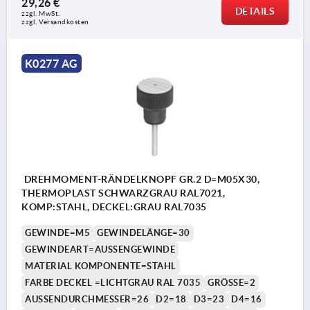
29,26 €
DETAILS
zzgl. MwSt. 
zzgl. Versandkosten
K0277 AG
DREHMOMENT-RÄNDELKNOPF GR.2 D=M05X30,
THERMOPLAST SCHWARZGRAU RAL7021,
KOMP:STAHL, DECKEL:GRAU RAL7035
GEWINDE=M5
GEWINDELÄNGE=30
GEWINDEART=AUSSENGEWINDE
MATERIAL KOMPONENTE=STAHL
FARBE DECKEL =LICHTGRAU RAL 7035
GRÖSSE=2
AUSSENDURCHMESSER=26
D2=18
D3=23
D4=16