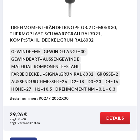
DREHMOMENT-RÄNDELKNOPF GR.2 D=M05X30,
THERMOPLAST SCHWARZGRAU RAL7021,
KOMP:STAHL, DECKEL:GRÜN RAL6032
GEWINDE=M5
GEWINDELÄNGE=30
GEWINDEART=AUSSENGEWINDE
MATERIAL KOMPONENTE=STAHL
FARBE DECKEL =SIGNALGRÜN RAL 6032
GRÖSSE=2
AUSSENDURCHMESSER=26
D2=18
D3=23
D4=16
HÖHE=27
H1=10,5
DREHMOMENT NM =0,1 - 0,3
Bestellnummer:
K0277.2052X30
29,26 €
DETAILS
zzgl. MwSt. 
zzgl. Versandkosten