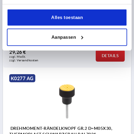
MATERIAL KOMPONENTE=STAHL
FARBE DECKEL =VERKEHRSROT RAL 3020
GRÖSSE=2
Alles toestaan
AUSSENDURCHMESSER=26
D2=18
D3=23
D4=16
HÖHE=27
H1=10,5
DREHMOMENT NM =0,1 - 0,3
Aanpassen
Bestellnummer:
K0277.2056X30
29,26 €
DETAILS
zzgl. MwSt. 
zzgl. Versandkosten
K0277 AG
DREHMOMENT-RÄNDELKNOPF GR.2 D=M05X30,