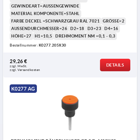
GEWINDEART=AUSSENGEWINDE
MATERIAL KOMPONENTE=STAHL
FARBE DECKEL =SCHWARZGRAU RAL 7021
GRÖSSE=2
AUSSENDURCHMESSER=26
D2=18
D3=23
D4=16
HÖHE=27
H1=10,5
DREHMOMENT NM =0,1 - 0,3
Bestellnummer:
K0277.205X30
1) Stellschraube zum Einstellen des
Drehmoments
29,26 €
DETAILS
zzgl. MwSt. 
zzgl. Versandkosten
K0277 AG