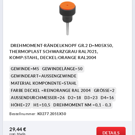
DREHMOMENT-RÄNDELKNOPF GR.2 D=M05X50,
THERMOPLAST SCHWARZGRAU RAL7021,
KOMP:STAHL, DECKEL:ORANGE RAL2004
GEWINDE=M5
GEWINDELÄNGE=50
GEWINDEART=AUSSENGEWINDE
MATERIAL KOMPONENTE=STAHL
FARBE DECKEL =REINORANGE RAL 2004
GRÖSSE=2
AUSSENDURCHMESSER=26
D2=18
D3=23
D4=16
HÖHE=27
H1=10,5
DREHMOMENT NM =0,1 - 0,3
Bestellnummer:
K0277.2051X50
29,44 €
DETAILS
zzgl. MwSt. 