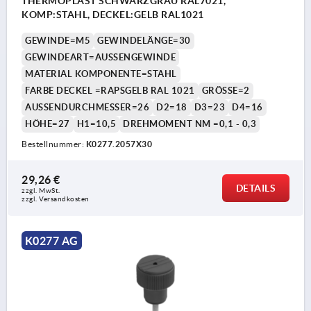
THERMOPLAST SCHWARZGRAU RAL7021,
KOMP:STAHL, DECKEL:GELB RAL1021
GEWINDE=M5
GEWINDELÄNGE=30
GEWINDEART=AUSSENGEWINDE
MATERIAL KOMPONENTE=STAHL
FARBE DECKEL =RAPSGELB RAL 1021
GRÖSSE=2
AUSSENDURCHMESSER=26
D2=18
D3=23
D4=16
HÖHE=27
H1=10,5
DREHMOMENT NM =0,1 - 0,3
Bestellnummer:
K0277.2057X30
29,26 €
DETAILS
zzgl. MwSt. 
zzgl. Versandkosten
K0277 AG