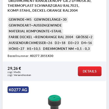
DREHMOMENT-RÄNDELKNOPF GR.2 D=M05X30,
THERMOPLAST SCHWARZGRAU RAL7021,
KOMP:STAHL, DECKEL:ORANGE RAL2004
GEWINDE=M5
GEWINDELÄNGE=30
GEWINDEART=AUSSENGEWINDE
MATERIAL KOMPONENTE=STAHL
FARBE DECKEL =REINORANGE RAL 2004
GRÖSSE=2
AUSSENDURCHMESSER=26
D2=18
D3=23
D4=16
HÖHE=27
H1=10,5
DREHMOMENT NM =0,1 - 0,3
Bestellnummer:
K0277.2051X30
29,26 €
DETAILS
zzgl. MwSt. 
zzgl. Versandkosten
K0277 AG