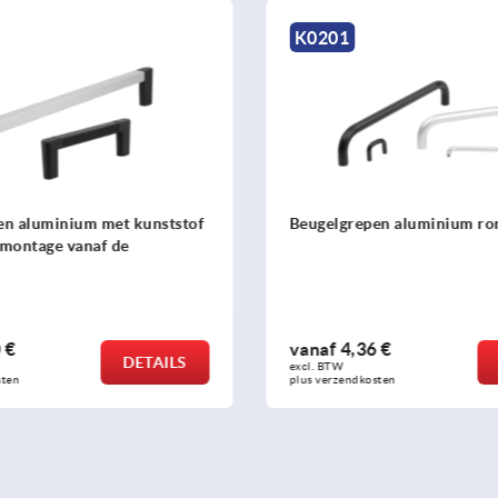
K0207
en aluminium rond
Beugelgrepen staal rond ge
 €
vanaf
9,36 €
DETAILS
excl. BTW 
sten
plus verzendkosten