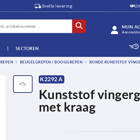
Snelle levering
Ui
MIJN A
Aanmelden
SECTOREN
GREPEN
BEUGELGREPEN / BOOGGREPEN
RONDE KUNSTSTOF VING
K2292 A
Kunststof vingerg
met kraag