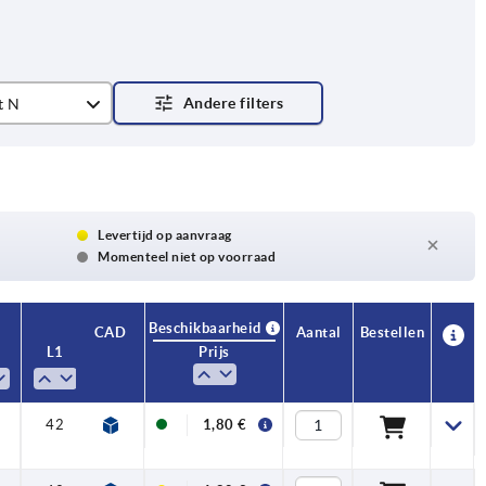
t N
Levertijd op aanvraag
Momenteel niet op voorraad
Beschikbaarheid
CAD
Aantal
Bestellen
L1
S
Prijs
42
4,5
1,80 €