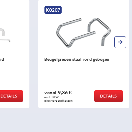
K1217
bogen
Booggrepen kunststof, U-profiel met
slobgat
vanaf
2,01 €
DETAILS
DETAILS
excl. BTW 
plus verzendkosten