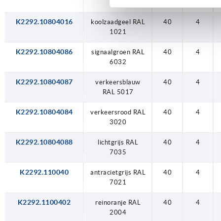
2004
K2292.10804016
koolzaadgeel RAL
40
4
1021
K2292.10804086
signaalgroen RAL
40
4
6032
K2292.10804087
verkeersblauw
40
4
RAL 5017
K2292.10804084
verkeersrood RAL
40
4
3020
K2292.10804088
lichtgrijs RAL
40
4
7035
K2292.110040
antracietgrijs RAL
40
4
7021
K2292.1100402
reinoranje RAL
40
4
2004