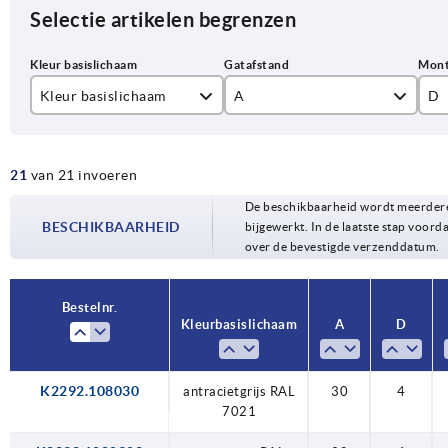
Selectie artikelen begrenzen
Kleur basislichaam
A
D
antracietgrijs RAL 7021
30
4
21
van 21 invoeren
koolzaadgeel RAL 1021
40
De beschikbaarheid wordt meerdere
lichtgrijs RAL 7035
BESCHIKBAARHEID
bijgewerkt. In de laatste stap voorda
over de bevestigde verzenddatum.
reinoranje RAL 2004
signaalgroen RAL 6032
Bestelnr.
Kleur basislichaam
A
D
verkeersblauw RAL 5017
verkeersrood RAL 3020
K2292.108030
antracietgrijs RAL
30
4
7021