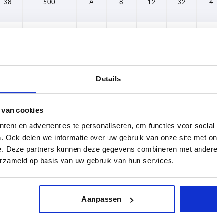
38
500
A
8
12
32
4
38
500
A
8
12
32
4
38
500
A
8
12
32
4
Details
38
500
A
8
12
32
4
 van cookies
38
500
A
8
12
32
4
ent en advertenties te personaliseren, om functies voor social
. Ook delen we informatie over uw gebruik van onze site met on
e. Deze partners kunnen deze gegevens combineren met andere i
38
500
A
8
12
32
4
erzameld op basis van uw gebruik van hun services.
48
500
A
8
12
32
4
Aanpassen
48
500
A
8
12
32
4