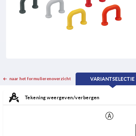
naar het formulierenoverzicht
VARIANTSELECTIE
CURRENT
CURRENT
TAB:
TAB:
Tekening weergeven/verbergen