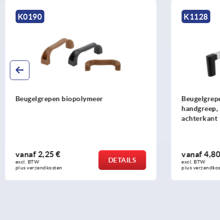
K1128
K0201
Beugelgrepen aluminium met kunststof
Beugelgrep
handgreep, montage vanaf de
achterkant
vanaf
4,80 €
vanaf
4,36
DETAILS
excl. BTW 
excl. BTW 
plus verzendkosten
plus verzendko