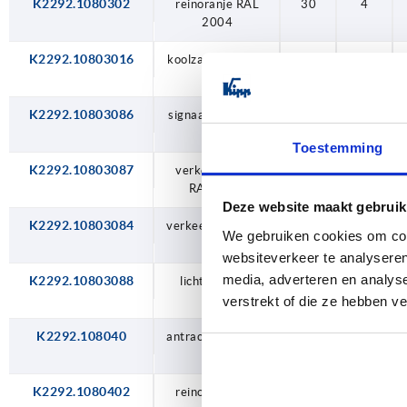
K2292.1080302
reinoranje RAL
30
4
2004
K2292.10803016
koolzaadgeel RAL
30
4
1021
K2292.10803086
signaalgroen RAL
30
4
6032
Toestemming
K2292.10803087
verkeersblauw
30
4
RAL 5017
Deze website maakt gebruik
K2292.10803084
verkeersrood RAL
30
4
We gebruiken cookies om cont
3020
websiteverkeer te analyseren
media, adverteren en analys
K2292.10803088
lichtgrijs RAL
30
4
7035
verstrekt of die ze hebben v
K2292.108040
antracietgrijs RAL
40
4
7021
K2292.1080402
reinoranje RAL
40
4