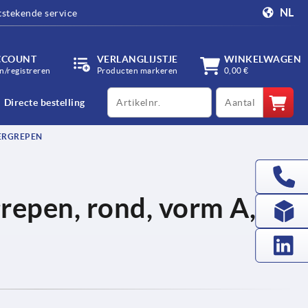
NL
tstekende service
CCOUNT
VERLANGLIJSTJE
WINKELWAGEN
/registreren
Producten markeren
0,00 €
productCode
qty
Directe bestelling
ERGREPEN
repen, rond, vorm A,