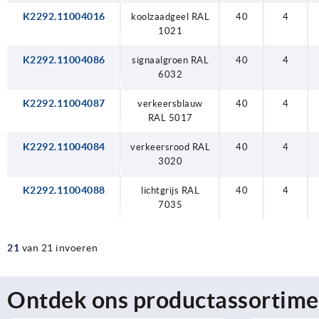
K2292.11004016
koolzaadgeel RAL
40
4
1021
K2292.11004086
signaalgroen RAL
40
4
6032
K2292.11004087
verkeersblauw
40
4
RAL 5017
K2292.11004084
verkeersrood RAL
40
4
3020
K2292.11004088
lichtgrijs RAL
40
4
7035
21
van 21 invoeren
Ontdek ons productassortime