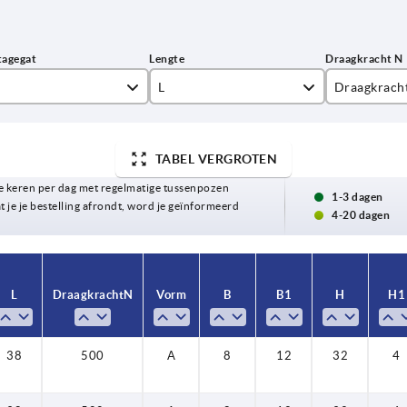
L
Draagkrach
38
500
TABEL VERGROTEN
48
 keren per dag met regelmatige tussenpozen
50
1-3 dagen
t je je bestelling afrondt, word je geïnformeerd
4-20 dagen
L
Draagkracht N
Vorm
B
B1
H
H1
38
500
A
8
12
32
4