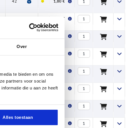
42
4,5
1,80 €
42
4,5
1,80 €
42
4,5
1,80 €
Over
42
4,5
1,80 €
42
4,5
1,80 €
 media te bieden en om ons
ze partners voor social
nformatie die u aan ze heeft
42
4,5
1,80 €
52
4,5
1,85 €
Alles toestaan
52
4,5
1,85 €