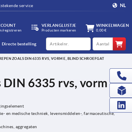
NL
tstekende service
CCOUNT
VERLANGLIJSTJE
WINKELWAGEN
/registreren
Producten markeren
0,00 €
productCode
qty
Directe bestelling
EPEN ZOALS DIN 6335 RVS, VORM E, BLIND SCHROEFGAT
 DIN 6335 rvs, vorm E,
gingselement
e- en medische techniek, levensmiddelen-, farmaceutische,
achines, aggregaten