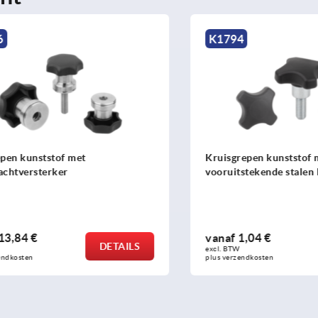
K1794
kunststof met
Kruisgrepen kunststof met
versterker
vooruitstekende stalen bus
4 €
vanaf
1,04 €
DETAILS
excl. BTW 
sten
plus verzendkosten