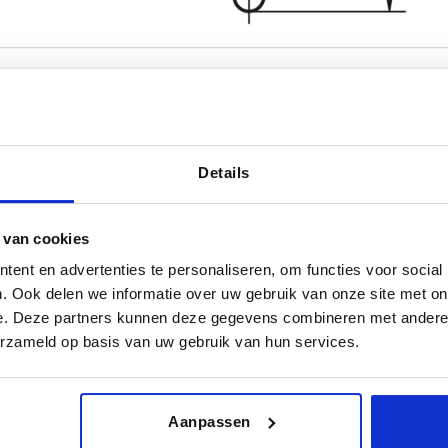
Details
Vorm
Oppervlak b
E
gepolijst
 van cookies
TABEL VERGROTEN
gestraald
ent en advertenties te personaliseren, om functies voor social
 keren per dag met regelmatige tussenpozen
. Ook delen we informatie over uw gebruik van onze site met on
1-3 dagen
t je je bestelling afrondt, word je geïnformeerd
4-20 dagen
e. Deze partners kunnen deze gegevens combineren met andere i
erzameld op basis van uw gebruik van hun services.
Oppervlak basislichaam
D2
H
H3
Aanpassen