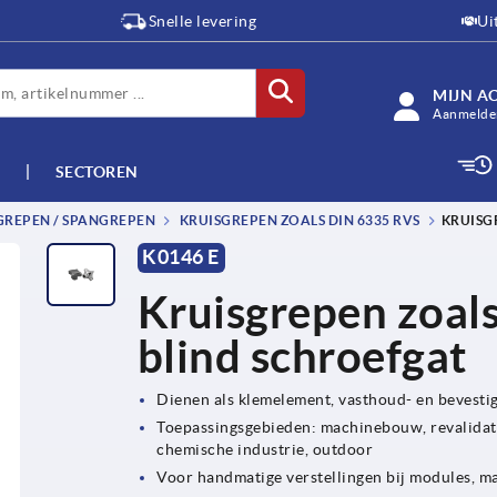
Snelle levering
Ui
MIJN A
Aanmelden
SECTOREN
GREPEN / SPANGREPEN
KRUISGREPEN ZOALS DIN 6335 RVS
KRUISGR
K0146 E
Kruisgrepen zoals
blind schroefgat
Dienen als klemelement, vasthoud- en bevesti
Toepassingsgebieden: machinebouw, revalidati
chemische industrie, outdoor
Voor handmatige verstellingen bij modules, m