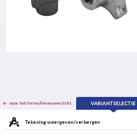
naar het formulierenoverzicht
VARIANTSELECTIE
CURRENT
CURRENT
TAB:
TAB:
Tekening weergeven/verbergen