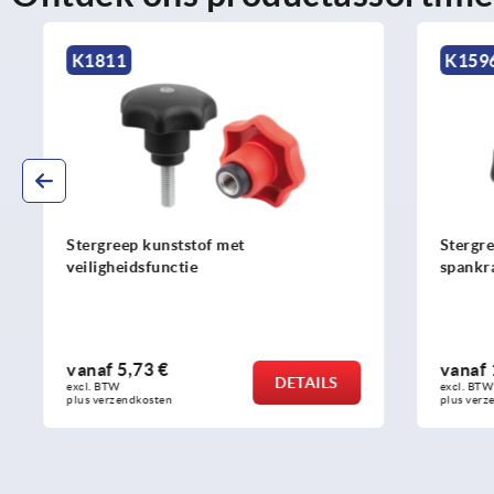
K1811
K1596
Stergreep kunststof met
Stergrepen 
veiligheidsfunctie
spankracht
vanaf
5,73 €
vanaf
13,8
DETAILS
excl. BTW 
excl. BTW 
plus verzendkosten
plus verzendko