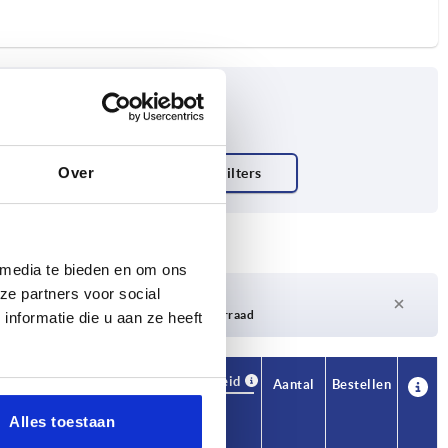
Over
asislichaam
 media te bieden en om ons
ze partners voor social
Levertijd op aanvraag
Momenteel niet op voorraad
nformatie die u aan ze heeft
Beschikbaarheid
CAD
Aantal
Bestellen
T1
Prijs
Alles toestaan