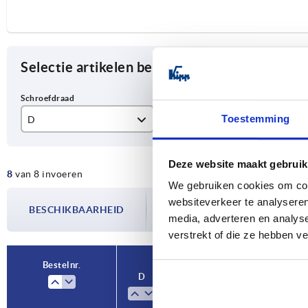
Selectie artikelen begrenzen
Toestemming
D
D1
T
M6
32
12
Deze website maakt gebruik
8
van 8 invoeren
M8
40
15
We gebruiken cookies om cont
De beschikbaarheid wordt meerdere
websiteverkeer te analyseren
M10
50
18
BESCHIKBAARHEID
bijgewerkt. In de laatste stap voorda
media, adverteren en analys
over de bevestigde verzenddatum.
M12
63
22
verstrekt of die ze hebben v
Bestelnr.
D
D1
T
Vorm