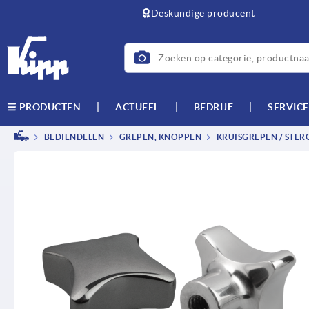
text.skipToContent
text.skipToNavigation
Deskundige producent
ACTUEEL
BEDRIJF
SERVICE
PRODUCTEN
BEDIENDELEN
GREPEN, KNOPPEN
KRUISGREPEN / STER