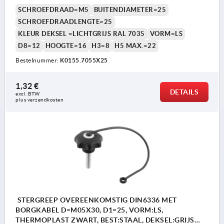
RAL7035
SCHROEFDRAAD=M5
BUITENDIAMETER=25
SCHROEFDRAADLENGTE=25
KLEUR DEKSEL =LICHTGRIJS RAL 7035
VORM=LS
D8=12
HOOGTE=16
H3=8
H5 MAX.=22
Bestelnummer:
K0155.7055X25
1,32 €
DETAILS
excl. BTW 
plus verzendkosten
STERGREEP OVEREENKOMSTIG DIN6336 MET
BORGKABEL D=M05X30, D1=25, VORM:LS,
THERMOPLAST ZWART, BEST:STAAL, DEKSEL:GRIJS