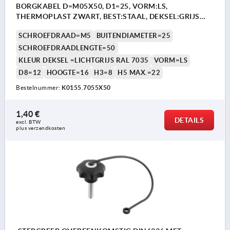
BORGKABEL D=M05X50, D1=25, VORM:LS,
THERMOPLAST ZWART, BEST:STAAL, DEKSEL:GRIJS
RAL7035
SCHROEFDRAAD=M5
BUITENDIAMETER=25
SCHROEFDRAADLENGTE=50
KLEUR DEKSEL =LICHTGRIJS RAL 7035
VORM=LS
D8=12
HOOGTE=16
H3=8
H5 MAX.=22
Bestelnummer:
K0155.7055X50
1,40 €
DETAILS
excl. BTW 
plus verzendkosten