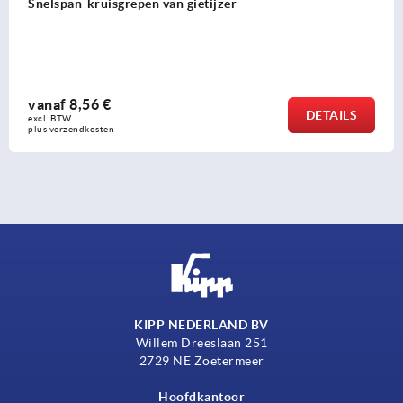
Stergrepen kunststof met spankrac
vanaf
13,84 €
DETAILS
excl. BTW 
plus verzendkosten
KIPP NEDERLAND BV
Willem Dreeslaan 251
2729 NE Zoetermeer
Hoofdkantoor