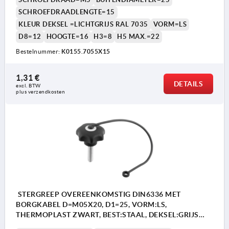
SCHROEFDRAADLENGTE=15
KLEUR DEKSEL =LICHTGRIJS RAL 7035
VORM=LS
D8=12
HOOGTE=16
H3=8
H5 MAX.=22
Bestelnummer:
K0155.7055X15
1,31 €
DETAILS
excl. BTW 
plus verzendkosten
STERGREEP OVEREENKOMSTIG DIN6336 MET
BORGKABEL D=M05X20, D1=25, VORM:LS,
THERMOPLAST ZWART, BEST:STAAL, DEKSEL:GRIJS
RAL7035