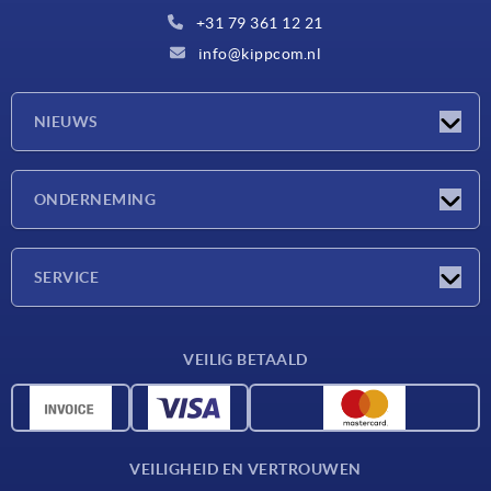
+31 79 361 12 21
info@kippcom.nl
NIEUWS
Nieuwtjes
ONDERNEMING
Beurzen
Onderneming
SERVICE
Leveringsvoorwaarden
VEILIG BETAALD
Materiaaloverzicht
CAD-gegevens
Contact
VEILIGHEID EN VERTROUWEN