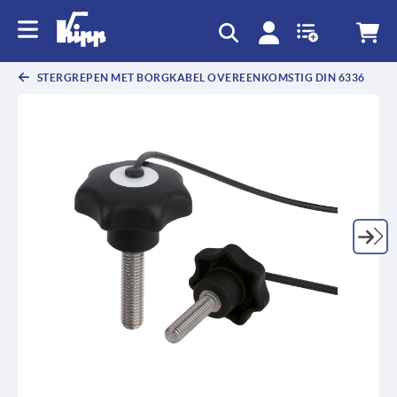
text.skipToContent
text.skipToNavigation
STERGREPEN MET BORGKABEL OVEREENKOMSTIG DIN 6336