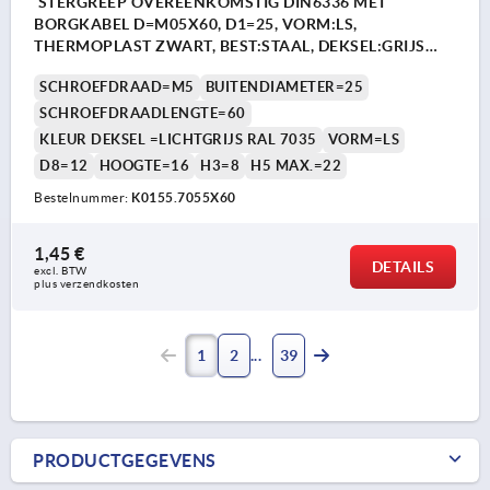
STERGREEP OVEREENKOMSTIG DIN6336 MET
BORGKABEL D=M05X60, D1=25, VORM:LS,
THERMOPLAST ZWART, BEST:STAAL, DEKSEL:GRIJS
RAL7035
SCHROEFDRAAD=M5
BUITENDIAMETER=25
SCHROEFDRAADLENGTE=60
KLEUR DEKSEL =LICHTGRIJS RAL 7035
VORM=LS
D8=12
HOOGTE=16
H3=8
H5 MAX.=22
Bestelnummer:
K0155.7055X60
1,45 €
DETAILS
excl. BTW 
plus verzendkosten
1
2
39
PRODUCTGEGEVENS