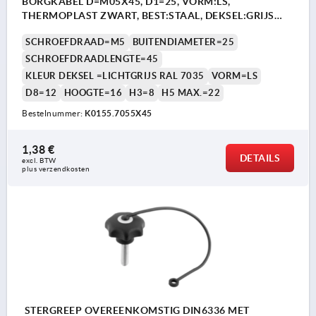
BORGKABEL D=M05X45, D1=25, VORM:LS,
THERMOPLAST ZWART, BEST:STAAL, DEKSEL:GRIJS
RAL7035
SCHROEFDRAAD=M5
BUITENDIAMETER=25
SCHROEFDRAADLENGTE=45
KLEUR DEKSEL =LICHTGRIJS RAL 7035
VORM=LS
D8=12
HOOGTE=16
H3=8
H5 MAX.=22
Bestelnummer:
K0155.7055X45
1,38 €
DETAILS
excl. BTW 
plus verzendkosten
STERGREEP OVEREENKOMSTIG DIN6336 MET