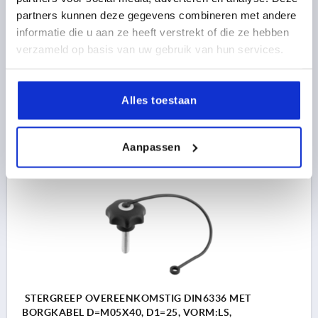
THERMOPLAST ZWART, BEST:STAAL, DEKSEL:GRIJS
partners kunnen deze gegevens combineren met andere
RAL7035
SCHROEFDRAAD=M5
BUITENDIAMETER=25
informatie die u aan ze heeft verstrekt of die ze hebben
SCHROEFDRAADLENGTE=35
verzameld op basis van uw gebruik van hun services.
KLEUR DEKSEL =LICHTGRIJS RAL 7035
VORM=LS
D8=12
HOOGTE=16
H3=8
H5 MAX.=22
Alles toestaan
Bestelnummer:
K0155.7055X35
1,35 €
DETAILS
Aanpassen
excl. BTW 
plus verzendkosten
STERGREEP OVEREENKOMSTIG DIN6336 MET
BORGKABEL D=M05X40, D1=25, VORM:LS,