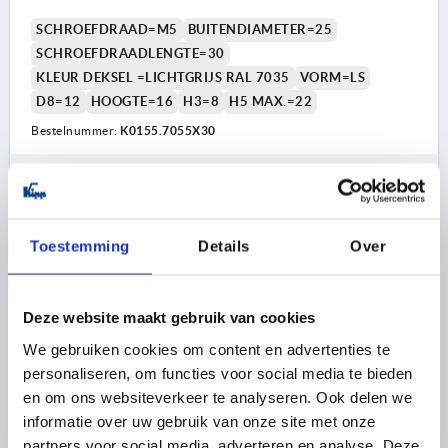
RAL7035
SCHROEFDRAAD=M5
BUITENDIAMETER=25
SCHROEFDRAADLENGTE=30
KLEUR DEKSEL =LICHTGRIJS RAL 7035
VORM=LS
D8=12
HOOGTE=16
H3=8
H5 MAX.=22
Bestelnummer:
K0155.7055X30
1,32 €
DETAILS
excl. BTW 
plus verzendkosten
Toestemming
Details
Over
Deze website maakt gebruik van cookies
We gebruiken cookies om content en advertenties te
personaliseren, om functies voor social media te bieden
en om ons websiteverkeer te analyseren. Ook delen we
STERGREEP OVEREENKOMSTIG DIN6336 MET
informatie over uw gebruik van onze site met onze
BORGKABEL D=M05X35, D1=25, VORM:LS,
partners voor social media, adverteren en analyse. Deze