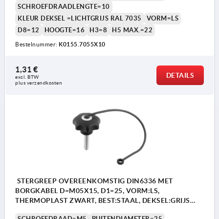
SCHROEFDRAADLENGTE=10
KLEUR DEKSEL =LICHTGRIJS RAL 7035
VORM=LS
D8=12
HOOGTE=16
H3=8
H5 MAX.=22
Bestelnummer:
K0155.7055X10
1,31 €
DETAILS
excl. BTW 
plus verzendkosten
STERGREEP OVEREENKOMSTIG DIN6336 MET
BORGKABEL D=M05X15, D1=25, VORM:LS,
THERMOPLAST ZWART, BEST:STAAL, DEKSEL:GRIJS
RAL7035
SCHROEFDRAAD=M5
BUITENDIAMETER=25