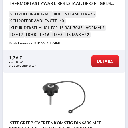
THERMOPLAST ZWART, BEST:STAAL, DEKSEL:GRIJS
RAL7035
SCHROEFDRAAD=M5
BUITENDIAMETER=25
SCHROEFDRAADLENGTE=40
KLEUR DEKSEL =LICHTGRIJS RAL 7035
VORM=LS
D8=12
HOOGTE=16
H3=8
H5 MAX.=22
Bestelnummer:
K0155.7055X40
1,36 €
DETAILS
excl. BTW 
plus verzendkosten
STERGREEP OVEREENKOMSTIG DIN6336 MET