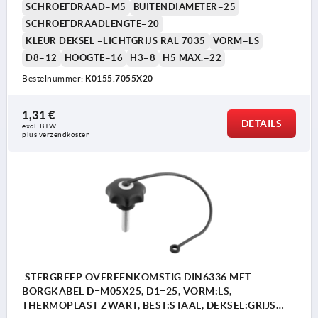
SCHROEFDRAAD=M5
BUITENDIAMETER=25
SCHROEFDRAADLENGTE=20
KLEUR DEKSEL =LICHTGRIJS RAL 7035
VORM=LS
D8=12
HOOGTE=16
H3=8
H5 MAX.=22
Bestelnummer:
K0155.7055X20
1,31 €
DETAILS
excl. BTW 
plus verzendkosten
STERGREEP OVEREENKOMSTIG DIN6336 MET
BORGKABEL D=M05X25, D1=25, VORM:LS,
THERMOPLAST ZWART, BEST:STAAL, DEKSEL:GRIJS