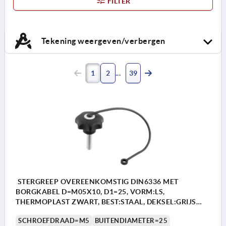
FILTER
Tekening weergeven/verbergen
1
2
39
STERGREEP OVEREENKOMSTIG DIN6336 MET
BORGKABEL D=M05X10, D1=25, VORM:LS,
THERMOPLAST ZWART, BEST:STAAL, DEKSEL:GRIJS
RAL7035
SCHROEFDRAAD=M5
BUITENDIAMETER=25