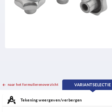
naar het formulierenoverzicht
VARIANTSELECTIE
CURRENT
CURRENT
TAB:
TAB:
Tekening weergeven/verbergen