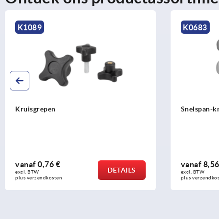
K1089
K0683
Kruisgrepen
Snelspan-kr
vanaf
0,76 €
vanaf
8,56
DETAILS
excl. BTW 
excl. BTW 
plus verzendkosten
plus verzendko