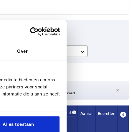
Over
H
25
32
 media te bieden en om ons
ze partners voor social
40
Levertijd op aanvraag
Momenteel niet op voorraad
nformatie die u aan ze heeft
50
Beschikbaarheid
CAD
Aantal
Bestellen
H
Prijs
Alles toestaan