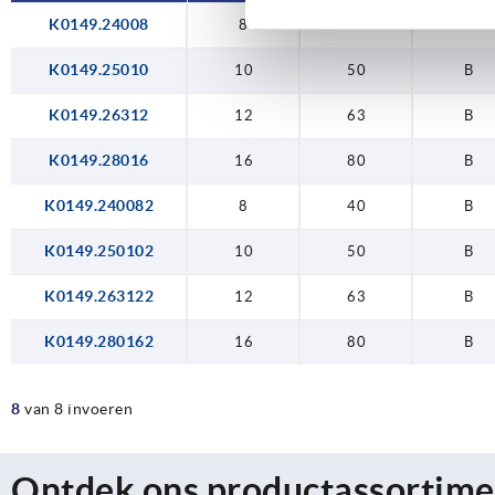
K0149.24008
8
40
B
K0149.25010
10
50
B
K0149.26312
12
63
B
K0149.28016
16
80
B
K0149.240082
8
40
B
K0149.250102
10
50
B
K0149.263122
12
63
B
K0149.280162
16
80
B
8
van 8 invoeren
Ontdek ons productassortime