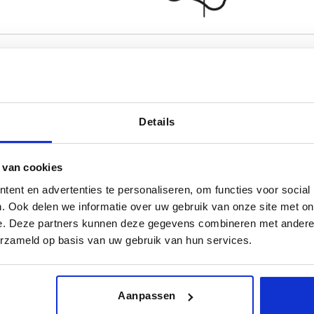
Details
rm
Oppervlak basislichaam
D2
gepolijst
14
 van cookies
TABEL VERGROTEN
gladgeslepen
18
ent en advertenties te personaliseren, om functies voor social
 keren per dag met regelmatige tussenpozen
. Ook delen we informatie over uw gebruik van onze site met on
20
1-3 dagen
t je je bestelling afrondt, word je geïnformeerd
4-20 dagen
e. Deze partners kunnen deze gegevens combineren met andere i
25
erzameld op basis van uw gebruik van hun services.
Oppervlak basislichaam
D2
Aanpassen