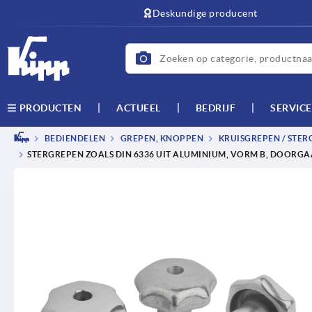
text.skipToContent
text.skipToNavigation
Deskundige producent
ACTUEEL
BEDRIJF
SERVICE
PRODUCTEN
BEDIENDELEN
GREPEN, KNOPPEN
KRUISGREPEN / STER
STERGREPEN ZOALS DIN 6336 UIT ALUMINIUM, VORM B, DOORG