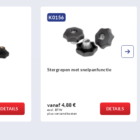
K0156
Stergrepen met snelpanfunctie
vanaf
4,88 €
DETAILS
DETAILS
excl. BTW 
plus verzendkosten