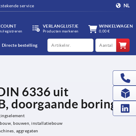
NL
tstekende service
CCOUNT
VERLANGLIJSTJE
WINKELWAGEN
/registreren
Producten markeren
0,00 €
productCode
qty
Directe bestelling
DIN 6336 uit
B, doorgaande boring
gingselement
bouw, bouwen, installatiebouw
achines, aggregaten