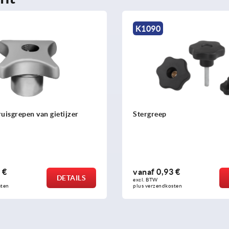
K1090
uisgrepen van gietijzer
Stergreep
 €
vanaf
0,93 €
DETAILS
excl. BTW 
sten
plus verzendkosten