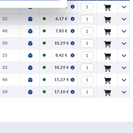
25
4,94 €
32
6,17 €
40
7,83 €
50
10,29 €
25
8,42 €
32
10,29 €
40
11,37 €
50
17,10 €