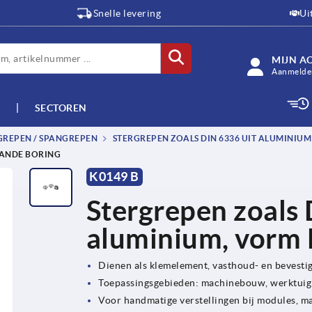
Snelle levering
Ui
MIJN A
Aanmelden
SECTOREN
GREPEN / SPANGREPEN
STERGREPEN ZOALS DIN 6336 UIT ALUMINIUM
AANDE BORING
K0149 B
Stergrepen zoals 
aluminium, vorm 
Dienen als klemelement, vasthoud- en bevesti
Toepassingsgebieden: machinebouw, werktuig
Voor handmatige verstellingen bij modules, m