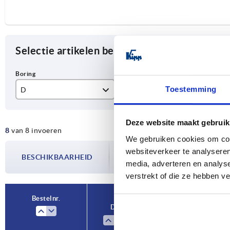
Selectie artikelen begrenzen
Toestemming
D
D1
Vo
8
40
B
Deze website maakt gebruik
8
van 8 invoeren
10
50
We gebruiken cookies om cont
De beschikbaarheid wordt meerdere
websiteverkeer te analyseren
12
63
BESCHIKBAARHEID
bijgewerkt. In de laatste stap voorda
media, adverteren en analys
over de bevestigde verzenddatum.
16
80
verstrekt of die ze hebben v
Bestelnr.
D
D1
Vorm