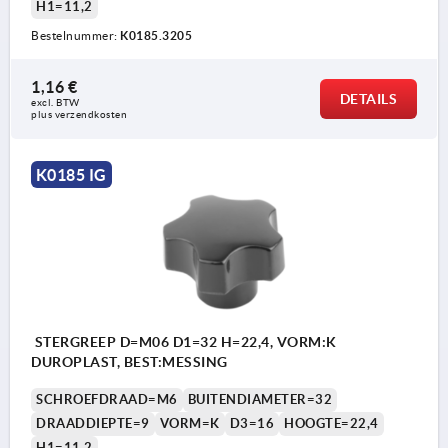
H1=11,2
Bestelnummer:
K0185.3205
1,16 €
DETAILS
excl. BTW 
plus verzendkosten
K0185 IG
STERGREEP D=M06 D1=32 H=22,4, VORM:K
DUROPLAST, BEST:MESSING
SCHROEFDRAAD=M6
BUITENDIAMETER=32
DRAADDIEPTE=9
VORM=K
D3=16
HOOGTE=22,4
H1=11,2