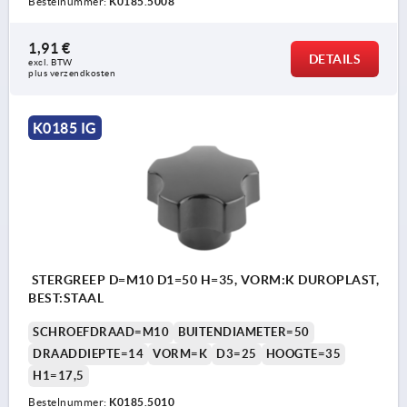
Bestelnummer:
K0185.5008
1,91 €
DETAILS
excl. BTW 
plus verzendkosten
K0185 IG
STERGREEP D=M10 D1=50 H=35, VORM:K DUROPLAST,
BEST:STAAL
SCHROEFDRAAD=M10
BUITENDIAMETER=50
DRAADDIEPTE=14
VORM=K
D3=25
HOOGTE=35
H1=17,5
Bestelnummer:
K0185.5010