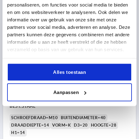
personaliseren, om functies voor social media te bieden
Bestelnummer:
K0185.4008
en om ons websiteverkeer te analyseren. Ook delen we
informatie over uw gebruik van onze site met onze
1,34 €
DETAILS
excl. BTW 
partners voor social media, adverteren en analyse. Deze
plus verzendkosten
partners kunnen deze gegevens combineren met andere
informatie die u aan ze heeft verstrekt of die ze hebben
K0185 IG
verzameld op basis van uw gebruik van hun services.
Alles toestaan
Aanpassen
STERGREEP D=M10 D1=40 H=28, VORM:K DUROPLAST,
BEST:STAAL
SCHROEFDRAAD=M10
BUITENDIAMETER=40
DRAADDIEPTE=14
VORM=K
D3=20
HOOGTE=28
H1=14