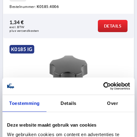
Bestelnummer:
K0185.4006
1,34 €
DETAILS
excl. BTW 
plus verzendkosten
K0185 IG
STERGREEP D=M08 D1=40 H=28, VORM:K DUROPLAST,
Toestemming
Details
Over
BEST:STAAL
SCHROEFDRAAD=M8
BUITENDIAMETER=40
Deze website maakt gebruik van cookies
DRAADDIEPTE=14
VORM=K
D3=20
HOOGTE=28
H1=14
We gebruiken cookies om content en advertenties te