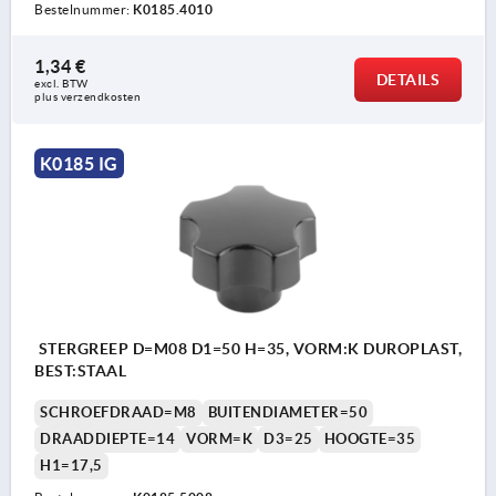
Bestelnummer:
K0185.4010
1,34 €
DETAILS
excl. BTW 
plus verzendkosten
K0185 IG
STERGREEP D=M08 D1=50 H=35, VORM:K DUROPLAST,
BEST:STAAL
SCHROEFDRAAD=M8
BUITENDIAMETER=50
DRAADDIEPTE=14
VORM=K
D3=25
HOOGTE=35
H1=17,5