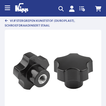
text.skipToContent
text.skipToNavigation
VIJFSTERGREPEN KUNSTSTOF (DUROPLAST),
SCHROEFDRAADINSERT STAAL