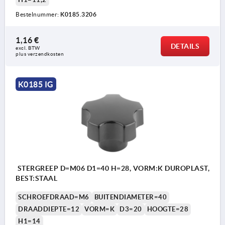
Bestelnummer:
K0185.3206
1,16 €
DETAILS
excl. BTW 
plus verzendkosten
K0185 IG
STERGREEP D=M06 D1=40 H=28, VORM:K DUROPLAST,
BEST:STAAL
SCHROEFDRAAD=M6
BUITENDIAMETER=40
DRAADDIEPTE=12
VORM=K
D3=20
HOOGTE=28
H1=14