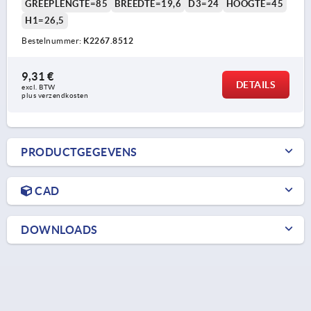
GREEPLENGTE=85
BREEDTE=19,6
D3=24
HOOGTE=45
H1=26,5
Bestelnummer:
K2267.8512
9,31 €
DETAILS
excl. BTW 
plus verzendkosten
PRODUCTGEGEVENS
CAD
DOWNLOADS