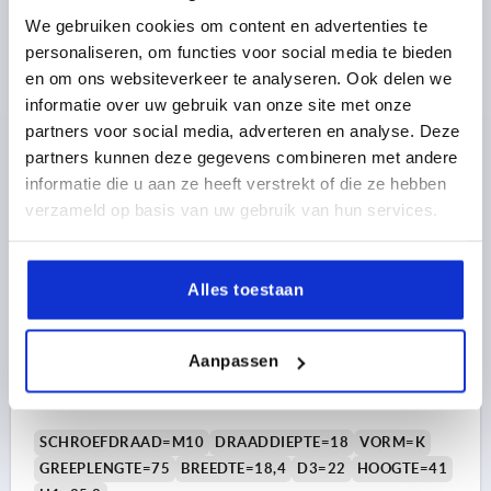
Bestelnummer:
K2267.7508
We gebruiken cookies om content en advertenties te
personaliseren, om functies voor social media te bieden
4,88 €
en om ons websiteverkeer te analyseren. Ook delen we
DETAILS
excl. BTW 
informatie over uw gebruik van onze site met onze
plus verzendkosten
partners voor social media, adverteren en analyse. Deze
partners kunnen deze gegevens combineren met andere
NIEUW
K2267 IG
informatie die u aan ze heeft verstrekt of die ze hebben
verzameld op basis van uw gebruik van hun services.
Alles toestaan
T-GREEP ANTIBACTERIEEL, A=75, BINNENDRAAD
Aanpassen
D=M10, B=18,4, H=41, VORM:K, THERMOPLAST GRIJS
RAL7015, BEST:RVS
SCHROEFDRAAD=M10
DRAADDIEPTE=18
VORM=K
GREEPLENGTE=75
BREEDTE=18,4
D3=22
HOOGTE=41