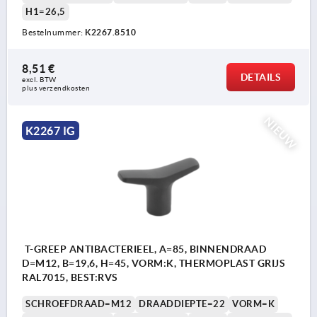
H1=26,5
Bestelnummer:
K2267.8510
8,51 €
DETAILS
excl. BTW 
plus verzendkosten
NIEUW
K2267 IG
T-GREEP ANTIBACTERIEEL, A=85, BINNENDRAAD
D=M12, B=19,6, H=45, VORM:K, THERMOPLAST GRIJS
RAL7015, BEST:RVS
SCHROEFDRAAD=M12
DRAADDIEPTE=22
VORM=K