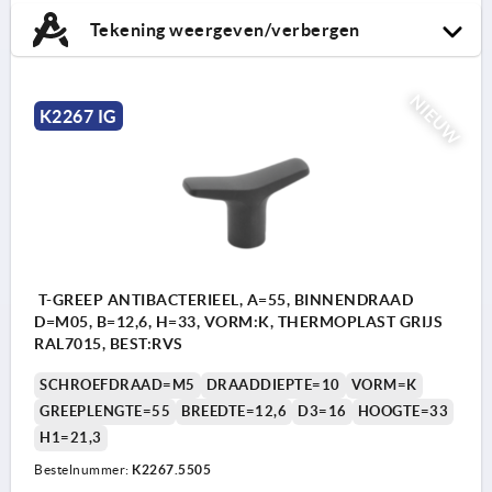
Tekening weergeven/verbergen
NIEUW
K2267 IG
T-GREEP ANTIBACTERIEEL, A=55, BINNENDRAAD
D=M05, B=12,6, H=33, VORM:K, THERMOPLAST GRIJS
RAL7015, BEST:RVS
SCHROEFDRAAD=M5
DRAADDIEPTE=10
VORM=K
GREEPLENGTE=55
BREEDTE=12,6
D3=16
HOOGTE=33
H1=21,3
Bestelnummer:
K2267.5505