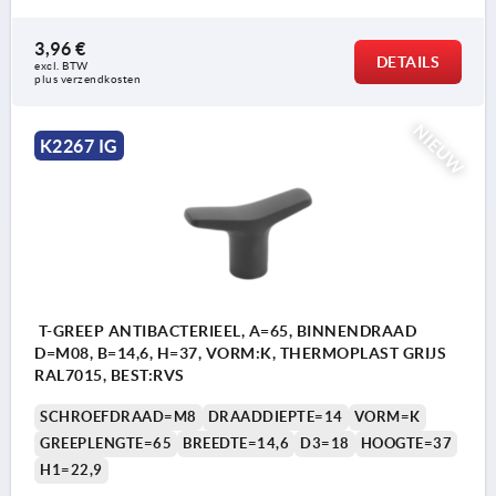
3,96 €
DETAILS
excl. BTW 
plus verzendkosten
NIEUW
K2267 IG
T-GREEP ANTIBACTERIEEL, A=65, BINNENDRAAD
D=M08, B=14,6, H=37, VORM:K, THERMOPLAST GRIJS
RAL7015, BEST:RVS
SCHROEFDRAAD=M8
DRAADDIEPTE=14
VORM=K
GREEPLENGTE=65
BREEDTE=14,6
D3=18
HOOGTE=37
H1=22,9