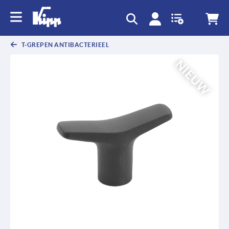
text.skipToContent
text.skipToNavigation
T-GREPEN ANTIBACTERIEEL
NIEUW