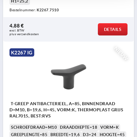
H1=25,2
Bestelnummer:
K2267.7510
4,88 €
DETAILS
excl. BTW 
plus verzendkosten
NIEUW
K2267 IG
T-GREEP ANTIBACTERIEEL, A=85, BINNENDRAAD
D=M10, B=19,6, H=45, VORM:K, THERMOPLAST GRIJS
RAL7015, BEST:RVS
SCHROEFDRAAD=M10
DRAADDIEPTE=18
VORM=K
GREEPLENGTE=85
BREEDTE=19,6
D3=24
HOOGTE=45