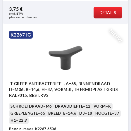
3,75 €
DETAILS
excl. BTW 
plus verzendkosten
NIEUW
K2267 IG
T-GREEP ANTIBACTERIEEL, A=65, BINNENDRAAD
D=M06, B=14,6, H=37, VORM:K, THERMOPLAST GRIJS
RAL7015, BEST:RVS
SCHROEFDRAAD=M6
DRAADDIEPTE=12
VORM=K
GREEPLENGTE=65
BREEDTE=14,6
D3=18
HOOGTE=37
H1=22,9
Bestelnummer:
K2267.6506