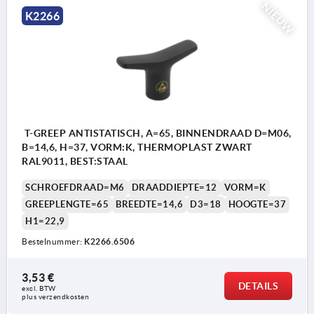
NIEUW
K2266
T-GREEP ANTISTATISCH, A=65, BINNENDRAAD D=M06,
B=14,6, H=37, VORM:K, THERMOPLAST ZWART
RAL9011, BEST:STAAL
SCHROEFDRAAD=M6
DRAADDIEPTE=12
VORM=K
GREEPLENGTE=65
BREEDTE=14,6
D3=18
HOOGTE=37
H1=22,9
Bestelnummer:
K2266.6506
3,53 €
DETAILS
excl. BTW 
plus verzendkosten