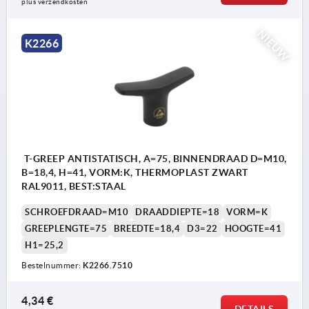
plus verzendkosten
NIEUW
K2266
T-GREEP ANTISTATISCH, A=75, BINNENDRAAD D=M10,
B=18,4, H=41, VORM:K, THERMOPLAST ZWART
RAL9011, BEST:STAAL
SCHROEFDRAAD=M10
DRAADDIEPTE=18
VORM=K
GREEPLENGTE=75
BREEDTE=18,4
D3=22
HOOGTE=41
H1=25,2
Bestelnummer:
K2266.7510
4,34 €
DETAILS