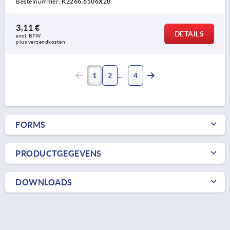
Bestelnummer:
K2266.6506X20
3,11 €
DETAILS
excl. BTW 
plus verzendkosten
1
2
4
FORMS
PRODUCTGEGEVENS
DOWNLOADS