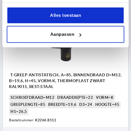
7,56 €
DETAILS
excl. BTW 
plus verzendkosten
Alles toestaan
NIEUW
K2266
Aanpassen
T-GREEP ANTISTATISCH, A=85, BINNENDRAAD D=M12,
B=19,6, H=45, VORM:K, THERMOPLAST ZWART
RAL9011, BEST:STAAL
SCHROEFDRAAD=M12
DRAADDIEPTE=22
VORM=K
GREEPLENGTE=85
BREEDTE=19,6
D3=24
HOOGTE=45
H1=26,5
Bestelnummer:
K2266.8512