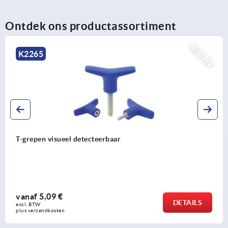
Ontdek ons productassortiment
NIEUW
K2265
T-grepen visueel detecteerbaar
vanaf
5,09 €
DETAILS
excl. BTW 
plus verzendkosten