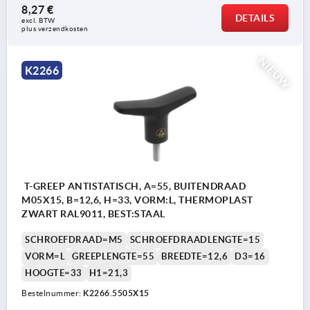
8,27 €
DETAILS
excl. BTW 
plus verzendkosten
NIEUW
K2266
T-GREEP ANTISTATISCH, A=55, BUITENDRAAD
M05X15, B=12,6, H=33, VORM:L, THERMOPLAST
ZWART RAL9011, BEST:STAAL
SCHROEFDRAAD=M5
SCHROEFDRAADLENGTE=15
VORM=L
GREEPLENGTE=55
BREEDTE=12,6
D3=16
HOOGTE=33
H1=21,3
Bestelnummer:
K2266.5505X15