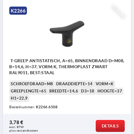
NIEUW
K2266
T-GREEP ANTISTATISCH, A=65, BINNENDRAAD D=M08,
B=14,6, H=37, VORM:K, THERMOPLAST ZWART
RAL9011, BEST:STAAL
SCHROEFDRAAD=M8
DRAADDIEPTE=14
VORM=K
GREEPLENGTE=65
BREEDTE=14,6
D3=18
HOOGTE=37
H1=22,9
Bestelnummer:
K2266.6508
3,78 €
DETAILS
excl. BTW 
plus verzendkosten