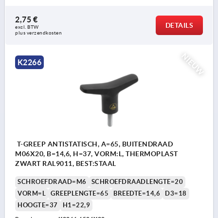
2,75 €
DETAILS
excl. BTW 
plus verzendkosten
NIEUW
K2266
T-GREEP ANTISTATISCH, A=65, BUITENDRAAD
M06X20, B=14,6, H=37, VORM:L, THERMOPLAST
ZWART RAL9011, BEST:STAAL
SCHROEFDRAAD=M6
SCHROEFDRAADLENGTE=20
VORM=L
GREEPLENGTE=65
BREEDTE=14,6
D3=18
HOOGTE=37
H1=22,9