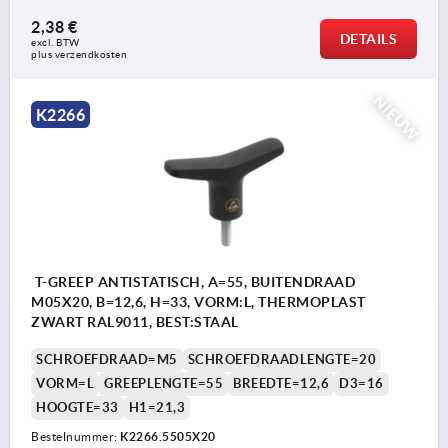
2,38 €
DETAILS
excl. BTW 
plus verzendkosten
NIEUW
K2266
T-GREEP ANTISTATISCH, A=55, BUITENDRAAD
M05X20, B=12,6, H=33, VORM:L, THERMOPLAST
ZWART RAL9011, BEST:STAAL
SCHROEFDRAAD=M5
SCHROEFDRAADLENGTE=20
VORM=L
GREEPLENGTE=55
BREEDTE=12,6
D3=16
HOOGTE=33
H1=21,3
Bestelnummer:
K2266.5505X20