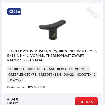
NIEUW
K2266
T-GREEP ANTISTATISCH, A=75, BINNENDRAAD D=M08,
B=18,4, H=41, VORM:K, THERMOPLAST ZWART
RAL9011, BEST:STAAL
SCHROEFDRAAD=M8
DRAADDIEPTE=14
VORM=K
GREEPLENGTE=75
BREEDTE=18,4
D3=22
HOOGTE=41
H1=25,2
Bestelnummer:
K2266.7508
4,34 €
DETAILS
excl. BTW 