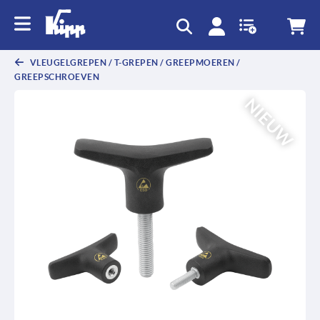
text.skipToContent
text.skipToNavigation
VLEUGELGREPEN / T-GREPEN / GREEPMOEREN /
GREEPSCHROEVEN
NIEUW