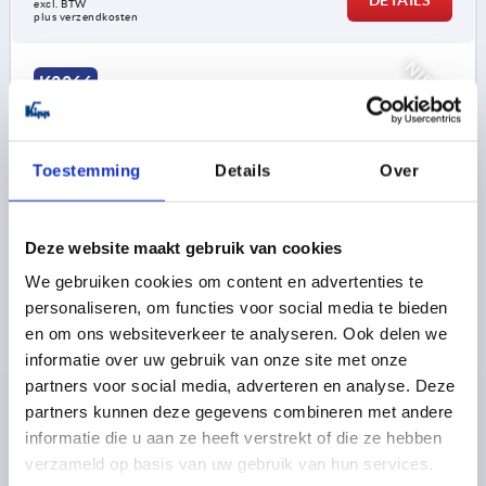
excl. BTW 
plus verzendkosten
NIEUW
K2266
Toestemming
Details
Over
Deze website maakt gebruik van cookies
T-GREEP ANTISTATISCH, A=85, BINNENDRAAD D=M10,
We gebruiken cookies om content en advertenties te
B=19,6, H=45, VORM:K, THERMOPLAST ZWART
personaliseren, om functies voor social media te bieden
RAL9011, BEST:STAAL
en om ons websiteverkeer te analyseren. Ook delen we
SCHROEFDRAAD=M10
DRAADDIEPTE=18
VORM=K
informatie over uw gebruik van onze site met onze
GREEPLENGTE=85
BREEDTE=19,6
D3=24
HOOGTE=45
partners voor social media, adverteren en analyse. Deze
H1=26,5
partners kunnen deze gegevens combineren met andere
Bestelnummer:
K2266.8510
informatie die u aan ze heeft verstrekt of die ze hebben
verzameld op basis van uw gebruik van hun services.