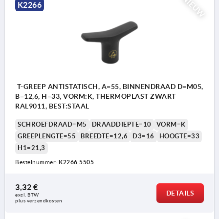
NIEUW
K2266
T-GREEP ANTISTATISCH, A=55, BINNENDRAAD D=M05,
B=12,6, H=33, VORM:K, THERMOPLAST ZWART
RAL9011, BEST:STAAL
SCHROEFDRAAD=M5
DRAADDIEPTE=10
VORM=K
GREEPLENGTE=55
BREEDTE=12,6
D3=16
HOOGTE=33
H1=21,3
Bestelnummer:
K2266.5505
3,32 €
DETAILS
excl. BTW 
plus verzendkosten