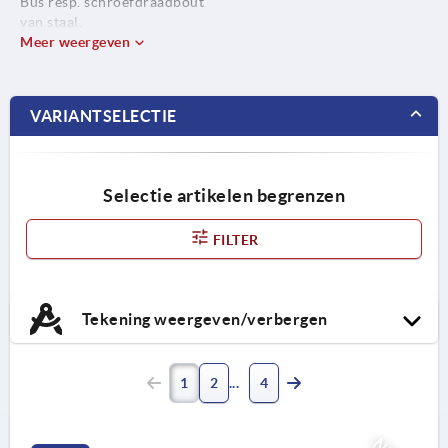
Bus resp. schroefdraadbout
van staal.
Meer weergeven
VARIANTSELECTIE
Selectie artikelen begrenzen
FILTER
Tekening weergeven/verbergen
1
2
4