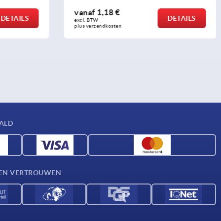
vanaf
1,18 €
DETAILS
DETAILS
excl. BTW 
plus verzendkosten
AALD
D EN VERTROUWEN