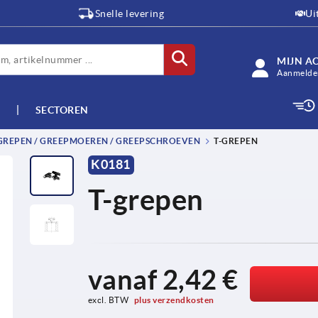
Snelle levering
Ui
MIJN A
Aanmelden
SECTOREN
-GREPEN / GREEPMOEREN / GREEPSCHROEVEN
T-GREPEN
K0181
T-grepen
vanaf
2,42 €
excl. BTW 
plus verzendkosten