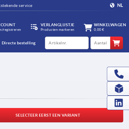
NL
tstekende service
CCOUNT
VERLANGLIJSTJE
WINKELWAGEN
/registreren
Producten markeren
0,00 €
productCode
qty
Directe bestelling
SELECTEER EERST EEN VARIANT