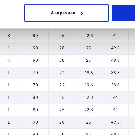
K
70
22
19,6
38,8
Aanpassen
K
80
25
22,3
44
K
80
25
22,3
44
K
90
28
25
49,6
K
90
28
25
49,6
L
70
22
19,6
38,8
L
70
22
19,6
38,8
L
80
25
22,3
44
L
80
25
22,3
44
L
90
28
25
49,6
L
90
28
25
49,6