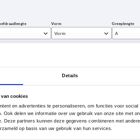
Vorm
A
K
70
TABEL VERGROTEN
L
80
 keren per dag met regelmatige tussenpozen
90
1-3 dagen
t je je bestelling afrondt, word je geïnformeerd
Details
4-20 dagen
 van cookies
Vorm
A
B
D3
H
ent en advertenties te personaliseren, om functies voor social
. Ook delen we informatie over uw gebruik van onze site met on
e. Deze partners kunnen deze gegevens combineren met andere i
K
70
22
19,6
38,8
erzameld op basis van uw gebruik van hun services.
K
70
22
19,6
38,8