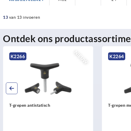
13
van 13 invoeren
Ontdek ons productassortime
NIEUW
K2266
K2264
T-grepen antistatisch
T-grepen me