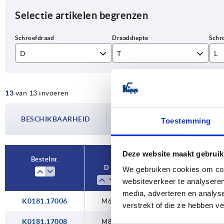
Selectie artikelen begrenzen
D
T
L
M6
12
18
13
van 13 invoeren
M8
14
20
De beschikbaarheid wordt meerdere
M10
21
24
BESCHIKBAARHEID
bijgewerkt. In de laatste stap voorda
Toestemming
over de bevestigde verzenddatum.
M12
22
30
Deze website maakt gebruik
Bestelnr.
D
T
L
We gebruiken cookies om cont
websiteverkeer te analyseren
media, adverteren en analys
K0181.17006
M6
12
—
verstrekt of die ze hebben v
K0181.17008
M8
14
—