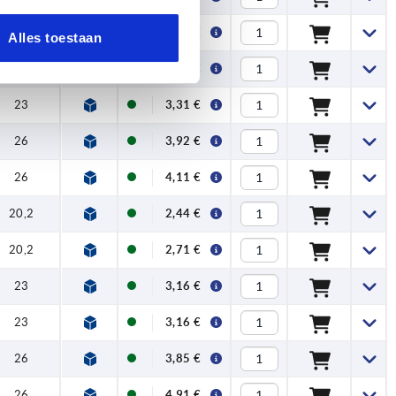
20,2
2,62 €
Alles toestaan
23
3,16 €
23
3,31 €
26
3,92 €
26
4,11 €
20,2
2,44 €
20,2
2,71 €
23
3,16 €
23
3,16 €
26
3,85 €
26
4,91 €