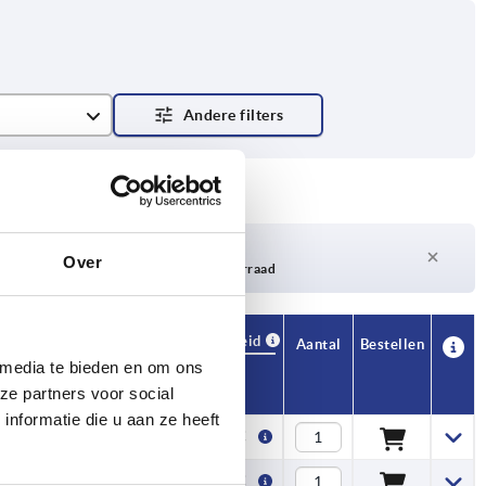
Levertijd op aanvraag
Over
Momenteel niet op voorraad
Beschikbaarheid
CAD
Aantal
Bestellen
H1
Prijs
 media te bieden en om ons
ze partners voor social
nformatie die u aan ze heeft
20,2
2,42 €
20,2
2,42 €