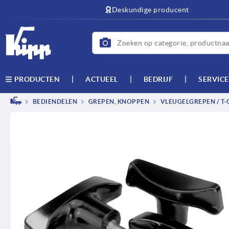
text.skipToContent
text.skipToNavigation
Deskundige producent
ACTUEEL
BEDRIJF
SERVICE
PRODUCTEN
BEDIENDELEN
GREPEN, KNOPPEN
VLEUGELGREPEN / T