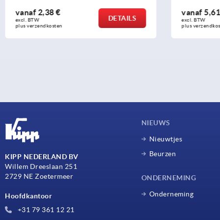
vanaf
2,38 €
vanaf
5,61
DETAILS
excl. BTW 
excl. BTW 
plus verzendkosten
plus verzendko
NIEUWS
Nieuwtjes
Beurzen
KIPP NEDERLAND BV
Willem Dreeslaan 251
2729 NE Zoetermeer
ONDERNEMING
Onderneming
Hoofdkantoor
+31 79 361 12 21