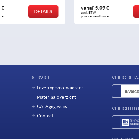
 €
vanaf
5,09 €
DETAILS
excl. BTW 
sten
plus verzendkosten
SERVICE
VEILIG BET
Leveringsvoorwaarden
Materiaaloverzicht
CAD-gegevens
VEILIGHEI
Contact