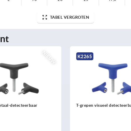
TABEL VERGROTEN
nt
NIEUW
K2265
taal-detecteerbaar
T-grepen visueel detecteerb