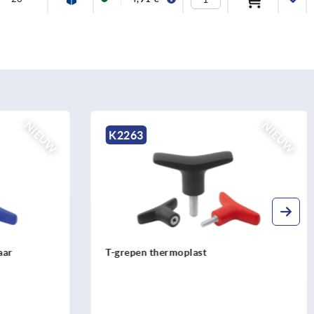
NIEUW
NIEUW
K2263
aar
T-grepen thermoplast