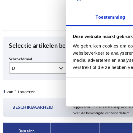
Toestemming
Deze website maakt gebruik
Selectie artikelen begrenzen
We gebruiken cookies om cont
websiteverkeer te analyseren
media, adverteren en analys
verstrekt of die ze hebben v
D
L
Vo
M6
15
L
1
van 1 invoeren
De beschikbaarheid wordt meerdere
BESCHIKBAARHEID
bijgewerkt. In de laatste stap voorda
over de bevestigde verzenddatum.
Bestelnr.