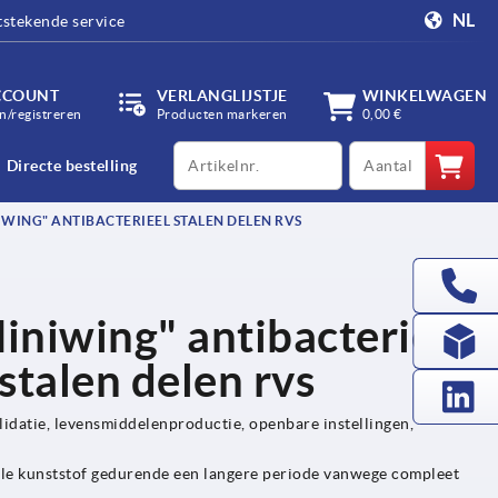
NL
tstekende service
CCOUNT
VERLANGLIJSTJE
WINKELWAGEN
/registreren
Producten markeren
0,00 €
productCode
qty
Directe bestelling
WING" ANTIBACTERIEEL STALEN DELEN RVS
iniwing" antibacterieel
stalen delen rvs
idatie, levensmiddelenproductie, openbare instellingen,
ale kunststof gedurende een langere periode vanwege compleet