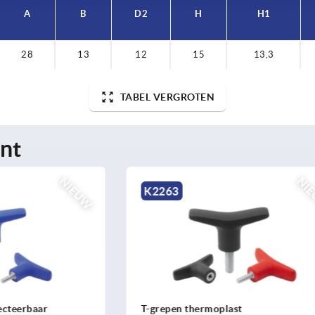
A
B
D2
H
H1
28
13
12
15
13,3
TABEL VERGROTEN
nt
NIEUW
K2264
hermoplast
T-grepen metaal-detecteerb