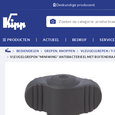
text.skipToContent
text.skipToNavigation
Deskundige producent
ACTUEEL
BEDRIJF
SERVICE
PRODUCTEN
BEDIENDELEN
GREPEN, KNOPPEN
VLEUGELGREPEN / T
VLEUGELGREPEN "MINIWING" ANTIBACTERIEEL MET BUITENDRAA