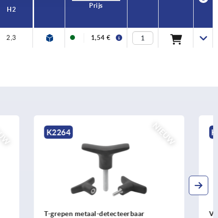
Prijs
H2
2,3
1,54 €
NIEUW
K0681
aar
Vleugelgrepen voor schroeven met