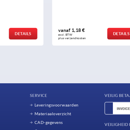
 €
vanaf
5,61 €
DETAILS
excl. BTW 
sten
plus verzendkosten
SERVICE
VEILIG BET
Leveringsvoorwaarden
Materiaaloverzicht
CAD-gegevens
VEILIGHEI