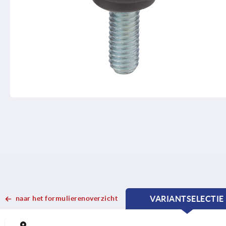
naar het formulierenoverzicht
VARIANTSELECTIE
CURRENT
CURRENT
TAB:
TAB: