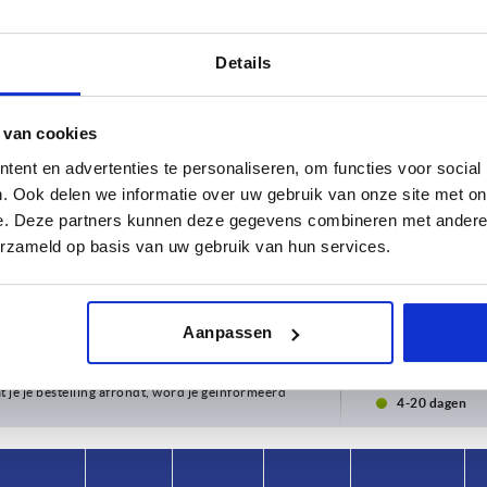
Details
 van cookies
ent en advertenties te personaliseren, om functies voor social
. Ook delen we informatie over uw gebruik van onze site met on
e. Deze partners kunnen deze gegevens combineren met andere i
erzameld op basis van uw gebruik van hun services.
rm
A
B
28
13
Aanpassen
TABEL VERGROTEN
 keren per dag met regelmatige tussenpozen
1-3 dagen
t je je bestelling afrondt, word je geïnformeerd
4-20 dagen