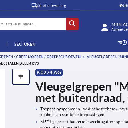
Snelle levering
Ui
MIJN A
Aanmelden
SECTOREN
-GREPEN / GREEPMOEREN / GREEPSCHROEVEN
VLEUGELGREPEN "MINI
D, STALEN DELEN RVS
K0274 AG
Vleugelgrepen "M
met buitendraad, 
Toepassingsgebieden: medische techniek, reval
keuken- en sanitaire toepassingen
MEDI grip: antibacteriële werking door speci
gepenetreerd materiaal