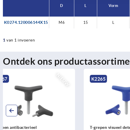
D
L
Vorm
K0274.120006144X15
M6
15
L
1
van 1 invoeren
Ontdek ons productassortime
NIEUW
K2265
K2263
T-grepen visueel detecteerbaar
T-grepen t