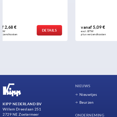
vanaf
5,09 €
vanaf
1,18
DETAILS
excl. BTW 
excl. BTW 
plus verzendkosten
plus verzendko
NIEUWS
Nieuwtjes
Beurzen
KIPP NEDERLAND BV
Willem Dreeslaan 251
2729 NE Zoetermeer
ONDERNEMING