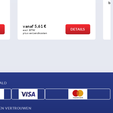
binnenzeskant
vanaf
0,97 €
DETAILS
DETAILS
excl. BTW 
plus verzendkosten
AALD
D EN VERTROUWEN