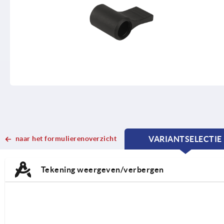
naar het formulierenoverzicht
VARIANTSELECTIE
CURRENT
CURRENT
TAB:
TAB:
Tekening weergeven/verbergen