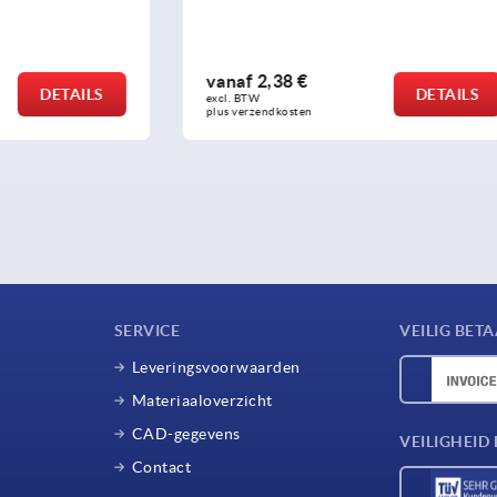
 €
vanaf
5,61 €
DETAILS
excl. BTW 
sten
plus verzendkosten
SERVICE
VEILIG BET
Leveringsvoorwaarden
Materiaaloverzicht
CAD-gegevens
VEILIGHEI
Contact