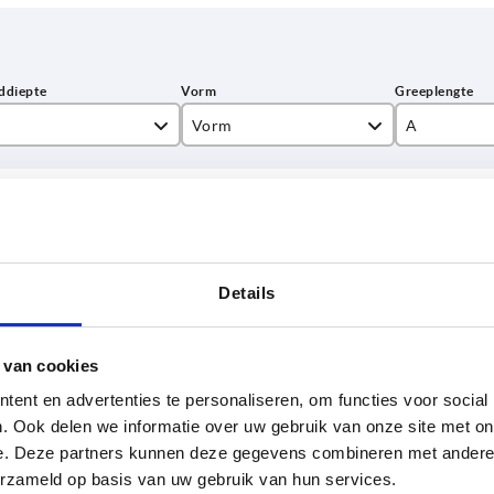
Vorm
A
D
22
TABEL VERGROTEN
27,5
 keren per dag met regelmatige tussenpozen
37,5
1-3 dagen
t je je bestelling afrondt, word je geïnformeerd
4-20 dagen
Details
 van cookies
T
Vorm
A
B
D2
H
H1
ent en advertenties te personaliseren, om functies voor social
. Ook delen we informatie over uw gebruik van onze site met on
0
D
22
4,4
12
16,1
4,5
e. Deze partners kunnen deze gegevens combineren met andere i
erzameld op basis van uw gebruik van hun services.