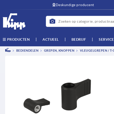
text.skipToContent
text.skipToNavigation
Deskundige producent
ACTUEEL
BEDRIJF
SERVICE
PRODUCTEN
BEDIENDELEN
GREPEN, KNOPPEN
VLEUGELGREPEN / T