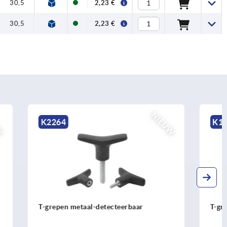
30,5
2,23 €
30,5
2,23 €
NIEUW
K1203
aar
T-grepen rvs