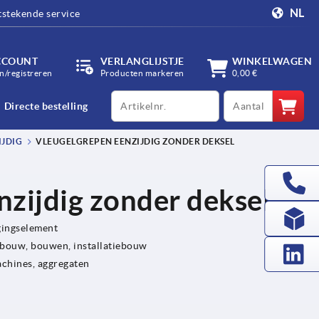
NL
tstekende service
CCOUNT
VERLANGLIJSTJE
WINKELWAGEN
/registreren
Producten markeren
0,00 €
productCode
qty
Directe bestelling
IJDIG
VLEUGELGREPEN EENZIJDIG ZONDER DEKSEL
zijdig zonder deksel
gingselement
bouw, bouwen, installatiebouw
achines, aggregaten