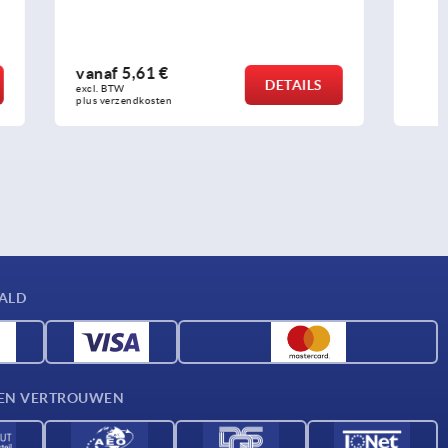
vanaf
6,05 €
DETAILS
DETAILS
excl. BTW 
plus verzendkosten
AALD
D EN VERTROUWEN