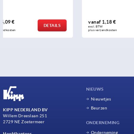
vanaf
1,18 €
vanaf
2,38
DETAILS
excl. BTW 
excl. BTW 
plus verzendkosten
plus verzendko
NIEUWS
Nieuwtjes
Beurzen
KIPP NEDERLAND BV
Willem Dreeslaan 251
2729 NE Zoetermeer
ONDERNEMING
Onderneming
Hoofdkantoor