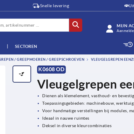
Snelle levering
Ui
MIJN A
Aanmelden
SECTOREN
-GREPEN / GREEPMOEREN / GREEPSCHROEVEN
VLEUGELGREPEN EENZ
K0608 OD
Vleugelgrepen een
Dienen als klemelement, vasthoud- en bevesti
Toepassingsgebieden: machinebouw, werktuig
Voor handmatige verstellingen bij modules, m
Ideaal in nauwe ruimtes
Deksel in diverse kleurcombinaties