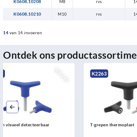
K0608.10208
M8
rvs
1
K0608.10210
M10
rvs
1
14
van 14 invoeren
Ontdek ons productassortime
NIEUW
K2263
K2266
T-grepen thermoplast
T-grepen an