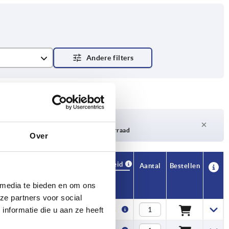
Levertijd op aanvraag
Momenteel niet op voorraad
Over
Beschikbaarheid
CAD
Aantal
Bestellen
H2
Prijs
 media te bieden en om ons
ze partners voor social
15,5
1,00 €
nformatie die u aan ze heeft