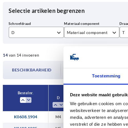
Selectie artikelen begrenzen
D
Materiaal component
T
M4
rvs
10
14
van 14 invoeren
M5
staal
14
De beschikbaarheid wordt meerdere
M6
BESCHIKBAARHEID
bijgewerkt. In de laatste stap voorda
Toestemming
over de bevestigde verzenddatum.
M8
M10
Bestelnr.
Deze website maakt gebruik
D
Materiaal component
We gebruiken cookies om cont
websiteverkeer te analyseren
K0608.1904
M4
staal
1
media, adverteren en analys
verstrekt of die ze hebben v