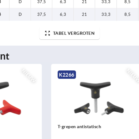
4
D
37,5
6,3
21
33,3
8,5
4
D
37,5
6,3
21
33,3
8,5
TABEL VERGROTEN
nt
NIEUW
K2264
tistatisch
T-grepen metaal-detecteerb