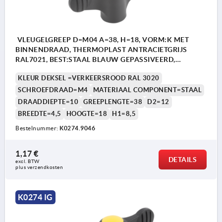
VLEUGELGREEP D=M04 A=38, H=18, VORM:K MET
BINNENDRAAD, THERMOPLAST ANTRACIETGRIJS
RAL7021, BEST:STAAL BLAUW GEPASSIVEERD,
DEKSEL:ROOD RAL3020
KLEUR DEKSEL =VERKEERSROOD RAL 3020
SCHROEFDRAAD=M4
MATERIAAL COMPONENT=STAAL
DRAADDIEPTE=10
GREEPLENGTE=38
D2=12
BREEDTE=4,5
HOOGTE=18
H1=8,5
Bestelnummer:
K0274.9046
1,17 €
DETAILS
excl. BTW 
plus verzendkosten
K0274 IG