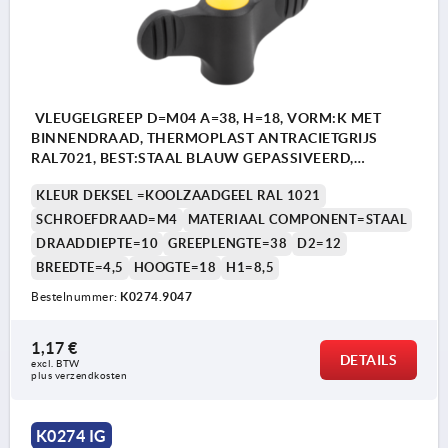
VLEUGELGREEP D=M04 A=38, H=18, VORM:K MET
BINNENDRAAD, THERMOPLAST ANTRACIETGRIJS
RAL7021, BEST:STAAL BLAUW GEPASSIVEERD,
DEKSEL:GEEL RAL1021
KLEUR DEKSEL =KOOLZAADGEEL RAL 1021
SCHROEFDRAAD=M4
MATERIAAL COMPONENT=STAAL
DRAADDIEPTE=10
GREEPLENGTE=38
D2=12
BREEDTE=4,5
HOOGTE=18
H1=8,5
Bestelnummer:
K0274.9047
1,17 €
DETAILS
excl. BTW 
plus verzendkosten
K0274 IG