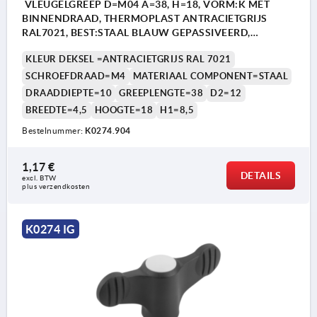
VLEUGELGREEP D=M04 A=38, H=18, VORM:K MET
BINNENDRAAD, THERMOPLAST ANTRACIETGRIJS
RAL7021, BEST:STAAL BLAUW GEPASSIVEERD,
DEKSEL:ANTR. GRIJS RAL7021
KLEUR DEKSEL =ANTRACIETGRIJS RAL 7021
SCHROEFDRAAD=M4
MATERIAAL COMPONENT=STAAL
DRAADDIEPTE=10
GREEPLENGTE=38
D2=12
BREEDTE=4,5
HOOGTE=18
H1=8,5
Bestelnummer:
K0274.904
1,17 €
DETAILS
excl. BTW 
plus verzendkosten
K0274 IG