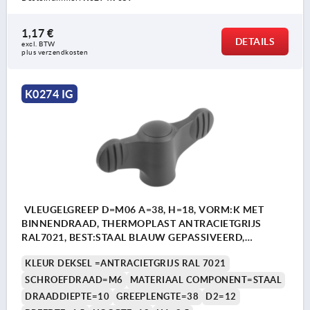
1,17 €
DETAILS
excl. BTW 
plus verzendkosten
K0274 IG
VLEUGELGREEP D=M06 A=38, H=18, VORM:K MET
BINNENDRAAD, THERMOPLAST ANTRACIETGRIJS
RAL7021, BEST:STAAL BLAUW GEPASSIVEERD,
DEKSEL:ANTR. GRIJS RAL7021
KLEUR DEKSEL =ANTRACIETGRIJS RAL 7021
SCHROEFDRAAD=M6
MATERIAAL COMPONENT=STAAL
DRAADDIEPTE=10
GREEPLENGTE=38
D2=12