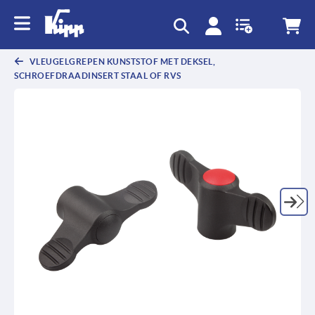
text.skipToContent
text.skipToNavigation
VLEUGELGREPEN KUNSTSTOF MET DEKSEL,
SCHROEFDRAADINSERT STAAL OF RVS