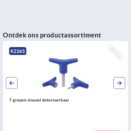
Ontdek ons productassortiment
EUW
N
K2267
T-grepen antibacterieel