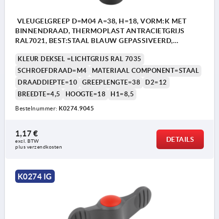
VLEUGELGREEP D=M04 A=38, H=18, VORM:K MET
BINNENDRAAD, THERMOPLAST ANTRACIETGRIJS
RAL7021, BEST:STAAL BLAUW GEPASSIVEERD,
DEKSEL:GRIJS RAL7035
KLEUR DEKSEL =LICHTGRIJS RAL 7035
SCHROEFDRAAD=M4
MATERIAAL COMPONENT=STAAL
DRAADDIEPTE=10
GREEPLENGTE=38
D2=12
BREEDTE=4,5
HOOGTE=18
H1=8,5
Bestelnummer:
K0274.9045
1,17 €
DETAILS
excl. BTW 
plus verzendkosten
K0274 IG