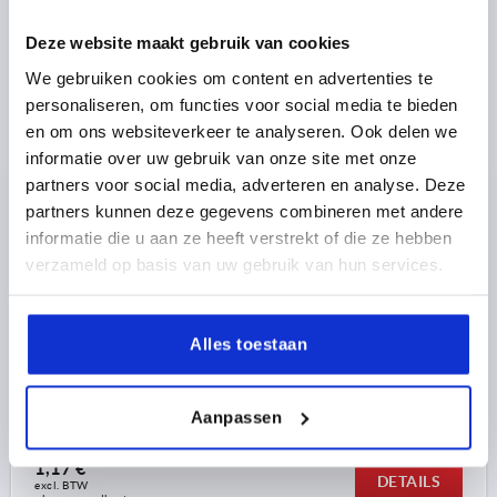
K0274 IG
Deze website maakt gebruik van cookies
We gebruiken cookies om content en advertenties te
personaliseren, om functies voor social media te bieden
en om ons websiteverkeer te analyseren. Ook delen we
informatie over uw gebruik van onze site met onze
partners voor social media, adverteren en analyse. Deze
partners kunnen deze gegevens combineren met andere
VLEUGELGREEP D=M05 A=38, H=18, VORM:K MET
BINNENDRAAD, THERMOPLAST ANTRACIETGRIJS
informatie die u aan ze heeft verstrekt of die ze hebben
RAL7021, BEST:STAAL BLAUW GEPASSIVEERD,
verzameld op basis van uw gebruik van hun services.
DEKSEL:GRIJS RAL7035
KLEUR DEKSEL =LICHTGRIJS RAL 7035
SCHROEFDRAAD=M5
MATERIAAL COMPONENT=STAAL
Alles toestaan
DRAADDIEPTE=10
GREEPLENGTE=38
D2=12
BREEDTE=4,5
HOOGTE=18
H1=8,5
Bestelnummer:
K0274.9055
Aanpassen
1,17 €
DETAILS
excl. BTW 