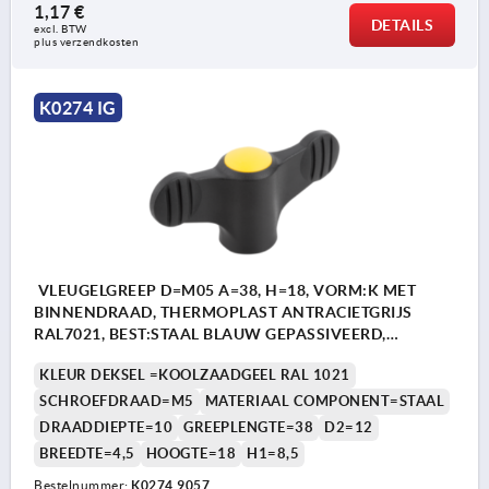
1,17 €
DETAILS
excl. BTW 
plus verzendkosten
K0274 IG
VLEUGELGREEP D=M05 A=38, H=18, VORM:K MET
BINNENDRAAD, THERMOPLAST ANTRACIETGRIJS
RAL7021, BEST:STAAL BLAUW GEPASSIVEERD,
DEKSEL:GEEL RAL1021
KLEUR DEKSEL =KOOLZAADGEEL RAL 1021
SCHROEFDRAAD=M5
MATERIAAL COMPONENT=STAAL
DRAADDIEPTE=10
GREEPLENGTE=38
D2=12
BREEDTE=4,5
HOOGTE=18
H1=8,5
Bestelnummer:
K0274.9057