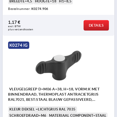
BREEDTE=4,5
HOOGTE=18
H1=8,5
Bestelnummer:
K0274.906
1,17 €
DETAILS
excl. BTW 
plus verzendkosten
K0274 IG
VLEUGELGREEP D=M06 A=38, H=18, VORM:K MET
BINNENDRAAD, THERMOPLAST ANTRACIETGRIJS
RAL7021, BEST:STAAL BLAUW GEPASSIVEERD,
DEKSEL:GRIJS RAL7035
KLEUR DEKSEL =LICHTGRIJS RAL 7035
SCHROEFDRAAD=M6
MATERIAAL COMPONENT=STAAL