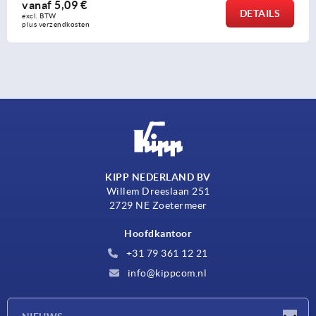
vanaf
2,68 €
S
DETAI
excl. BTW 
plus verzendkosten
KIPP NEDERLAND BV
Willem Dreeslaan 251
2729 NE Zoetermeer
Hoofdkantoor
+31 79 361 12 21
info@kippcom.nl