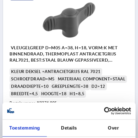
VLEUGELGREEP D=M05 A=38, H=18, VORM:K MET
BINNENDRAAD, THERMOPLAST ANTRACIETGRIJS
RAL7021, BEST:STAAL BLAUW GEPASSIVEERD,
DEKSEL:ANTR. GRIJS RAL7021
KLEUR DEKSEL =ANTRACIETGRIJS RAL 7021
SCHROEFDRAAD=M5
MATERIAAL COMPONENT=STAAL
DRAADDIEPTE=10
GREEPLENGTE=38
D2=12
BREEDTE=4,5
HOOGTE=18
H1=8,5
Bestelnummer:
K0274.905
1,17 €
DETAILS
excl. BTW 
Toestemming
Details
Over
plus verzendkosten