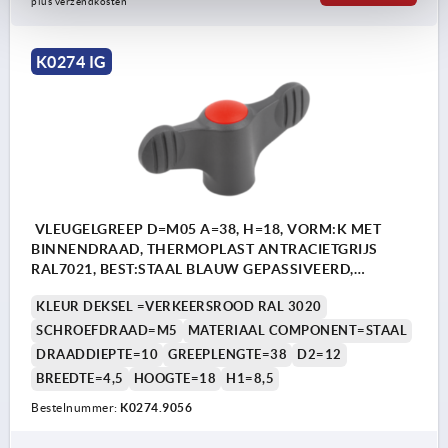
plus verzendkosten
K0274 IG
VLEUGELGREEP D=M05 A=38, H=18, VORM:K MET
BINNENDRAAD, THERMOPLAST ANTRACIETGRIJS
RAL7021, BEST:STAAL BLAUW GEPASSIVEERD,
DEKSEL:ROOD RAL3020
KLEUR DEKSEL =VERKEERSROOD RAL 3020
SCHROEFDRAAD=M5
MATERIAAL COMPONENT=STAAL
DRAADDIEPTE=10
GREEPLENGTE=38
D2=12
BREEDTE=4,5
HOOGTE=18
H1=8,5
Bestelnummer:
K0274.9056