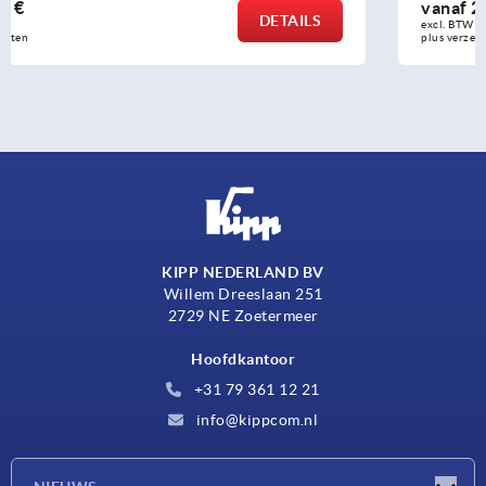
vanaf
2,68 €
DETAILS
excl. BTW 
plus verzendkosten
KIPP NEDERLAND BV
Willem Dreeslaan 251
2729 NE Zoetermeer
Hoofdkantoor
+31 79 361 12 21
info@kippcom.nl