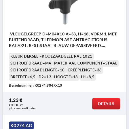
VLEUGELGREEP D=M04X10 A=38, H=18, VORM:L MET
BUITENDRAAD, THERMOPLAST ANTRACIETGRIJS
RAL7021, BEST:STAAL BLAUW GEPASSIVEERD,
DEKSEL:GEEL RAL1021
KLEUR DEKSEL =KOOLZAADGEEL RAL 1021
SCHROEFDRAAD=M4
MATERIAAL COMPONENT=STAAL
SCHROEFDRAADLENGTE=10
GREEPLENGTE=38
BREEDTE=4,5
D2=12
HOOGTE=18
H1=8,5
Bestelnummer:
K0274.9047X10
1,23 €
DETAILS
excl. BTW 
plus verzendkosten
K0274 AG