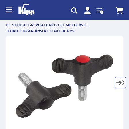
text.skipToContent
text.skipToNavigation
VLEUGELGREPEN KUNSTSTOF MET DEKSEL,
SCHROEFDRAADINSERT STAAL OF RVS