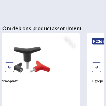
Ontdek ons productassortiment
NIEUW
K2267
T-grepen antibacterieel