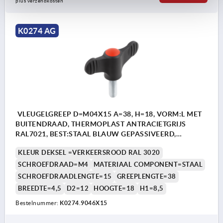
plus verzendkosten
K0274 AG
VLEUGELGREEP D=M04X15 A=38, H=18, VORM:L MET
BUITENDRAAD, THERMOPLAST ANTRACIETGRIJS
RAL7021, BEST:STAAL BLAUW GEPASSIVEERD,
DEKSEL:ROOD RAL3020
KLEUR DEKSEL =VERKEERSROOD RAL 3020
SCHROEFDRAAD=M4
MATERIAAL COMPONENT=STAAL
SCHROEFDRAADLENGTE=15
GREEPLENGTE=38
BREEDTE=4,5
D2=12
HOOGTE=18
H1=8,5
Bestelnummer:
K0274.9046X15