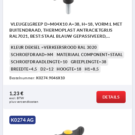
VLEUGELGREEP D=M04X10 A=38, H=18, VORM:L MET
BUITENDRAAD, THERMOPLAST ANTRACIETGRIJS
RAL7021, BEST:STAAL BLAUW GEPASSIVEERD,
DEKSEL:ROOD RAL3020
KLEUR DEKSEL =VERKEERSROOD RAL 3020
SCHROEFDRAAD=M4
MATERIAAL COMPONENT=STAAL
SCHROEFDRAADLENGTE=10
GREEPLENGTE=38
BREEDTE=4,5
D2=12
HOOGTE=18
H1=8,5
Bestelnummer:
K0274.9046X10
1,23 €
DETAILS
excl. BTW 
plus verzendkosten
K0274 AG