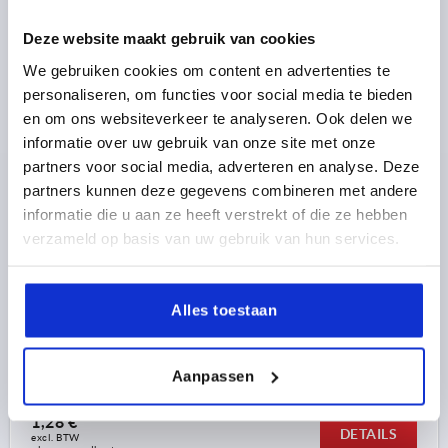
K0274 AG
Deze website maakt gebruik van cookies
We gebruiken cookies om content en advertenties te
personaliseren, om functies voor social media te bieden
en om ons websiteverkeer te analyseren. Ook delen we
informatie over uw gebruik van onze site met onze
partners voor social media, adverteren en analyse. Deze
partners kunnen deze gegevens combineren met andere
VLEUGELGREEP D=M04X15 A=38, H=18, VORM:L MET
BUITENDRAAD, THERMOPLAST ANTRACIETGRIJS
informatie die u aan ze heeft verstrekt of die ze hebben
RAL7021, BEST:STAAL BLAUW GEPASSIVEERD,
verzameld op basis van uw gebruik van hun services.
DEKSEL:GRIJS RAL7035
KLEUR DEKSEL =LICHTGRIJS RAL 7035
SCHROEFDRAAD=M4
MATERIAAL COMPONENT=STAAL
Alles toestaan
SCHROEFDRAADLENGTE=15
GREEPLENGTE=38
BREEDTE=4,5
D2=12
HOOGTE=18
H1=8,5
Bestelnummer:
K0274.9045X15
Aanpassen
1,28 €
DETAILS
excl. BTW 