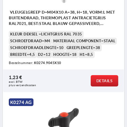
VLEUGELGREEP D=M04X10 A=38, H=18, VORM:L MET
BUITENDRAAD, THERMOPLAST ANTRACIETGRIJS
RAL7021, BEST:STAAL BLAUW GEPASSIVEERD,
DEKSEL:GRIJS RAL7035
KLEUR DEKSEL =LICHTGRIJS RAL 7035
SCHROEFDRAAD=M4
MATERIAAL COMPONENT=STAAL
SCHROEFDRAADLENGTE=10
GREEPLENGTE=38
BREEDTE=4,5
D2=12
HOOGTE=18
H1=8,5
Bestelnummer:
K0274.9045X10
1,23 €
DETAILS
excl. BTW 
plus verzendkosten
K0274 AG