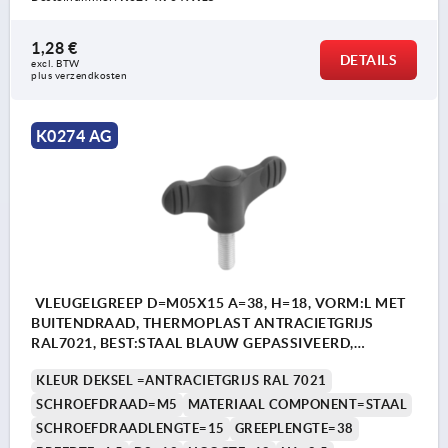
1,28 €
DETAILS
excl. BTW 
plus verzendkosten
K0274 AG
VLEUGELGREEP D=M05X15 A=38, H=18, VORM:L MET
BUITENDRAAD, THERMOPLAST ANTRACIETGRIJS
RAL7021, BEST:STAAL BLAUW GEPASSIVEERD,
DEKSEL:ANTR. GRIJS RAL7021
KLEUR DEKSEL =ANTRACIETGRIJS RAL 7021
SCHROEFDRAAD=M5
MATERIAAL COMPONENT=STAAL
SCHROEFDRAADLENGTE=15
GREEPLENGTE=38