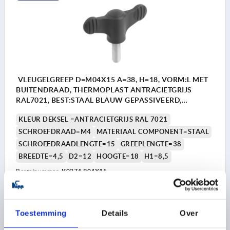
VLEUGELGREEP D=M04X15 A=38, H=18, VORM:L MET
BUITENDRAAD, THERMOPLAST ANTRACIETGRIJS
RAL7021, BEST:STAAL BLAUW GEPASSIVEERD,
DEKSEL:ANTR. GRIJS RAL7021
KLEUR DEKSEL =ANTRACIETGRIJS RAL 7021
SCHROEFDRAAD=M4
MATERIAAL COMPONENT=STAAL
SCHROEFDRAADLENGTE=15
GREEPLENGTE=38
BREEDTE=4,5
D2=12
HOOGTE=18
H1=8,5
Bestelnummer:
K0274.904X15
1,28 €
DETAILS
excl. BTW 
Toestemming
Details
Over
plus verzendkosten