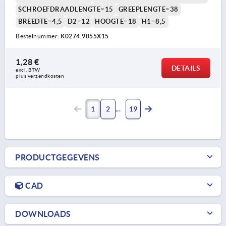
SCHROEFDRAADLENGTE=15
GREEPLENGTE=38
BREEDTE=4,5
D2=12
HOOGTE=18
H1=8,5
Bestelnummer:
K0274.9055X15
1,28 €
DETAILS
excl. BTW 
plus verzendkosten
1
2
19
PRODUCTGEGEVENS
CAD
DOWNLOADS