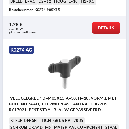
BREEDTE=4,5
D2=12
HOOGTE=18
H1=8,5
Bestelnummer:
K0274.905X15
1,28 €
DETAILS
excl. BTW 
plus verzendkosten
K0274 AG
VLEUGELGREEP D=M05X15 A=38, H=18, VORM:L MET
BUITENDRAAD, THERMOPLAST ANTRACIETGRIJS
RAL7021, BEST:STAAL BLAUW GEPASSIVEERD,
DEKSEL:GRIJS RAL7035
KLEUR DEKSEL =LICHTGRIJS RAL 7035
SCHROEFDRAAD=M5
MATERIAAL COMPONENT=STAAL