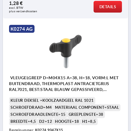
1,28 €
DETAILS
excl. BTW 
plus verzendkosten
K0274 AG
VLEUGELGREEP D=M04X15 A=38, H=18, VORM:L MET
BUITENDRAAD, THERMOPLAST ANTRACIETGRIJS
RAL7021, BEST:STAAL BLAUW GEPASSIVEERD,
DEKSEL:GEEL RAL1021
KLEUR DEKSEL =KOOLZAADGEEL RAL 1021
SCHROEFDRAAD=M4
MATERIAAL COMPONENT=STAAL
SCHROEFDRAADLENGTE=15
GREEPLENGTE=38
BREEDTE=4,5
D2=12
HOOGTE=18
H1=8,5
Bestelnummer:
K0274.9047X15