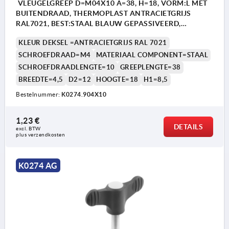
VLEUGELGREEP D=M04X10 A=38, H=18, VORM:L MET
BUITENDRAAD, THERMOPLAST ANTRACIETGRIJS
RAL7021, BEST:STAAL BLAUW GEPASSIVEERD,
DEKSEL:ANTR. GRIJS RAL7021
KLEUR DEKSEL =ANTRACIETGRIJS RAL 7021
SCHROEFDRAAD=M4
MATERIAAL COMPONENT=STAAL
SCHROEFDRAADLENGTE=10
GREEPLENGTE=38
BREEDTE=4,5
D2=12
HOOGTE=18
H1=8,5
Bestelnummer:
K0274.904X10
1,23 €
DETAILS
excl. BTW 
plus verzendkosten
K0274 AG