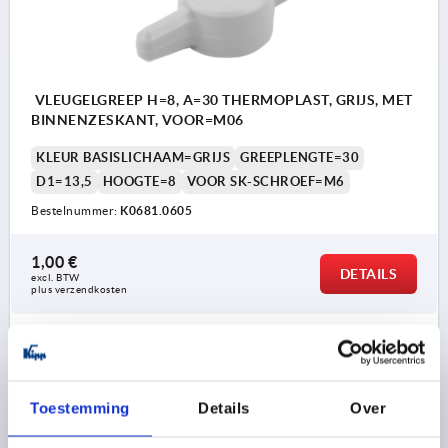
VLEUGELGREEP H=8, A=30 THERMOPLAST, GRIJS, MET
BINNENZESKANT, VOOR=M06
KLEUR BASISLICHAAM=GRIJS
GREEPLENGTE=30
D1=13,5
HOOGTE=8
VOOR SK-SCHROEF=M6
Bestelnummer:
K0681.0605
1,00 €
DETAILS
excl. BTW 
plus verzendkosten
K0681
Toestemming
Details
Over