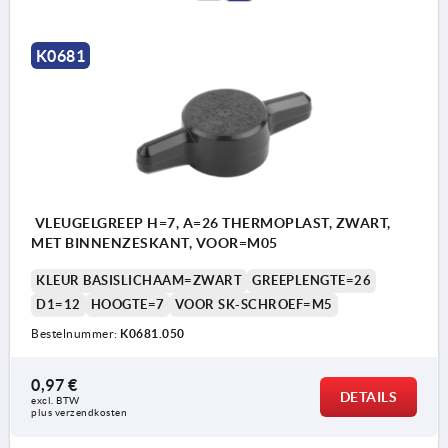
K0681
VLEUGELGREEP H=7, A=26 THERMOPLAST, ZWART,
MET BINNENZESKANT, VOOR=M05
KLEUR BASISLICHAAM=ZWART
GREEPLENGTE=26
D1=12
HOOGTE=7
VOOR SK-SCHROEF=M5
Bestelnummer:
K0681.050
0,97 €
DETAILS
excl. BTW 
plus verzendkosten