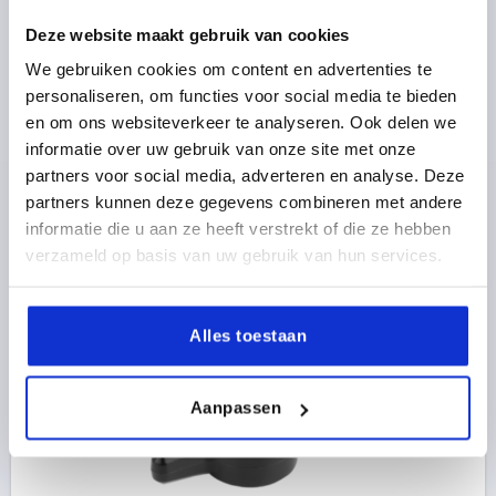
Deze website maakt gebruik van cookies
We gebruiken cookies om content en advertenties te
VLEUGELGREEP H=8, A=30 THERMOPLAST, ROOD, MET
personaliseren, om functies voor social media te bieden
BINNENZESKANT, VOOR=M06
en om ons websiteverkeer te analyseren. Ook delen we
KLEUR BASISLICHAAM=ROOD
GREEPLENGTE=30
informatie over uw gebruik van onze site met onze
D1=13,5
HOOGTE=8
VOOR SK-SCHROEF=M6
partners voor social media, adverteren en analyse. Deze
Bestelnummer:
K0681.0606
partners kunnen deze gegevens combineren met andere
informatie die u aan ze heeft verstrekt of die ze hebben
verzameld op basis van uw gebruik van hun services.
1,00 €
DETAILS
excl. BTW 
plus verzendkosten
Alles toestaan
K0681
Aanpassen