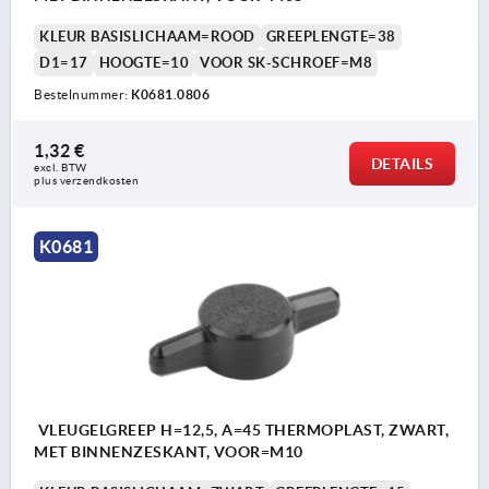
KLEUR BASISLICHAAM=ROOD
GREEPLENGTE=38
D1=17
HOOGTE=10
VOOR SK-SCHROEF=M8
Bestelnummer:
K0681.0806
1,32 €
DETAILS
excl. BTW 
plus verzendkosten
K0681
VLEUGELGREEP H=12,5, A=45 THERMOPLAST, ZWART,
MET BINNENZESKANT, VOOR=M10