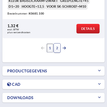
KLEUR BASISLICHAAM=ZWART
GREEPLENGTE=45
D1=20
HOOGTE=12,5
VOOR SK-SCHROEF=M10
Bestelnummer:
K0681.100
1,32 €
DETAILS
excl. BTW 
plus verzendkosten
1
2
PRODUCTGEGEVENS
CAD
DOWNLOADS