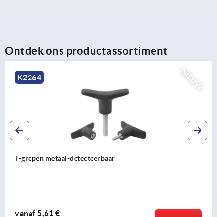
Ontdek ons productassortiment
IEUW
K2266
T-grepen antistatisch
vanaf
2,38 €