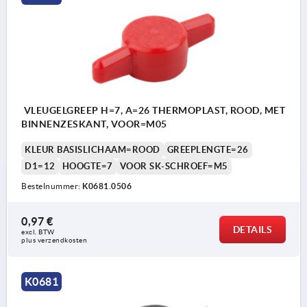
VLEUGELGREEP H=7, A=26 THERMOPLAST, ROOD, MET
BINNENZESKANT, VOOR=M05
KLEUR BASISLICHAAM=ROOD
GREEPLENGTE=26
D1=12
HOOGTE=7
VOOR SK-SCHROEF=M5
Bestelnummer:
K0681.0506
0,97 €
DETAILS
excl. BTW 
plus verzendkosten
K0681