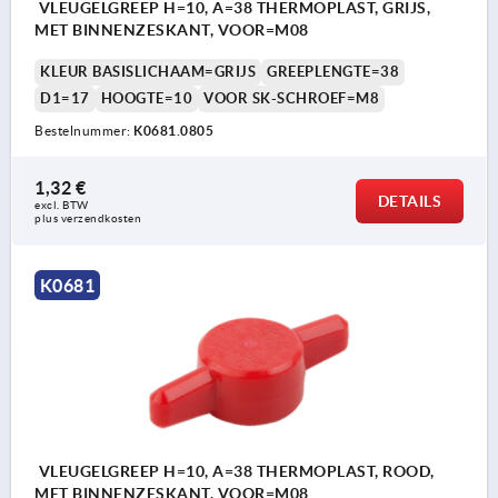
VLEUGELGREEP H=10, A=38 THERMOPLAST, GRIJS,
MET BINNENZESKANT, VOOR=M08
KLEUR BASISLICHAAM=GRIJS
GREEPLENGTE=38
D1=17
HOOGTE=10
VOOR SK-SCHROEF=M8
Bestelnummer:
K0681.0805
1,32 €
DETAILS
excl. BTW 
plus verzendkosten
K0681
VLEUGELGREEP H=10, A=38 THERMOPLAST, ROOD,
MET BINNENZESKANT, VOOR=M08