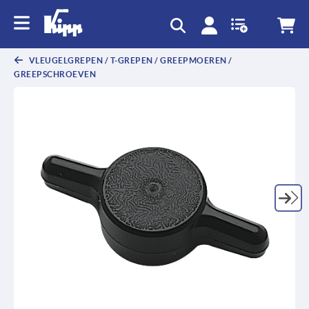
text.skipToContent
text.skipToNavigation
VLEUGELGREPEN / T-GREPEN / GREEPMOEREN /
GREEPSCHROEVEN