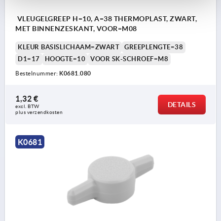
VLEUGELGREEP H=10, A=38 THERMOPLAST, ZWART,
MET BINNENZESKANT, VOOR=M08
KLEUR BASISLICHAAM=ZWART
GREEPLENGTE=38
D1=17
HOOGTE=10
VOOR SK-SCHROEF=M8
Bestelnummer:
K0681.080
1,32 €
DETAILS
excl. BTW 
plus verzendkosten
K0681