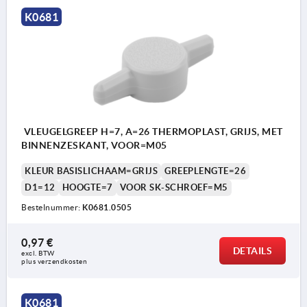
K0681
VLEUGELGREEP H=7, A=26 THERMOPLAST, GRIJS, MET
BINNENZESKANT, VOOR=M05
KLEUR BASISLICHAAM=GRIJS
GREEPLENGTE=26
D1=12
HOOGTE=7
VOOR SK-SCHROEF=M5
Bestelnummer:
K0681.0505
0,97 €
DETAILS
excl. BTW 
plus verzendkosten
K0681