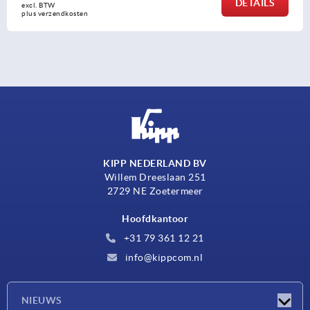
LS
DETA
excl. BTW 
plus verzendkosten
KIPP NEDERLAND BV
Willem Dreeslaan 251
2729 NE Zoetermeer
Hoofdkantoor
+31 79 361 12 21
info@kippcom.nl
NIEUWS