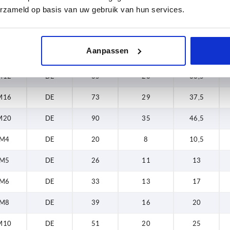
erzameld op basis van uw gebruik van hun services.
M6
DE
33
13
17
M8
DE
39
16
20
Aanpassen
M10
DE
51
20
25
M12
DE
65
23
33,5
M16
DE
73
29
37,5
M20
DE
90
35
46,5
M4
DE
20
8
10,5
M5
DE
26
11
13
M6
DE
33
13
17
M8
DE
39
16
20
M10
DE
51
20
25