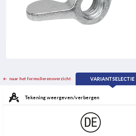
naar het formulierenoverzicht
VARIANTSELECTIE
CURRENT
CURRENT
TAB:
TAB:
Tekening weergeven/verbergen