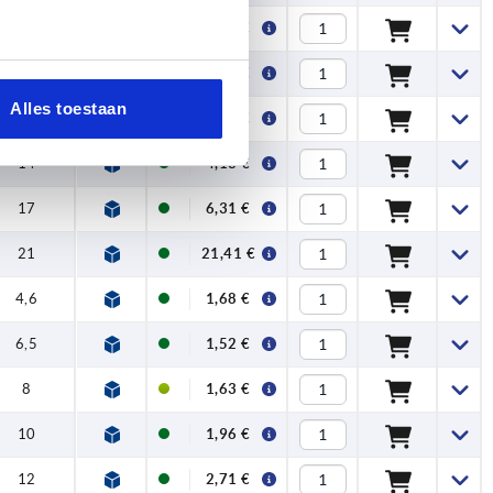
8
1,16 €
10
1,46 €
Alles toestaan
12
2,95 €
14
4,13 €
17
6,31 €
21
21,41 €
4,6
1,68 €
6,5
1,52 €
8
1,63 €
10
1,96 €
12
2,71 €