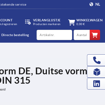
NL
tstekende service
CCOUNT
VERLANGLIJSTJE
WINKELWAGEN
/registreren
Producten markeren
0,00 €
productCode
qty
Directe bestelling
orm DE, Duitse vorm
DIN 315
aaid