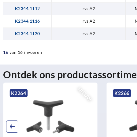
K2344.1112
rvs A2
K2344.1116
rvs A2
K2344.1120
rvs A2
16
van 16 invoeren
Ontdek ons productassortime
NIEUW
K2266
K2267