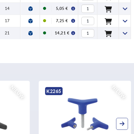
14
5,05 €
17
7,25 €
21
14,21 €
NIEUW
K0274