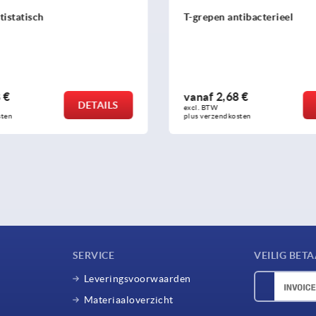
tibacterieel
T-grepen visueel detecteerb
8 €
vanaf
5,09 €
DETAILS
excl. BTW 
sten
plus verzendkosten
SERVICE
VEILIG BET
Leveringsvoorwaarden
Materiaaloverzicht