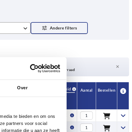
Levertijd op aanvraag
Momenteel niet op voorraad
Over
Beschikbaarheid
CAD
Aantal
Bestellen
H1
Prijs
4,6
0,90 €
 media te bieden en om ons
ze partners voor social
6,5
0,94 €
nformatie die u aan ze heeft