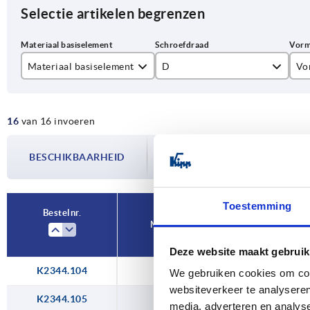
Selectie artikelen begrenzen
Materiaal basiselement
D
Vo
rvs A2
M4
DE
16
van 16 invoeren
staal
M5
De beschikbaarheid wordt meerdere
tempergietijzer
M6
BESCHIKBAARHEID
bijgewerkt. In de laatste stap voorda
over de bevestigde verzenddatum.
M8
M10
Toestemming
Bestelnr.
Materiaal basiselement
M12
Deze website maakt gebruik
M16
K2344.104
staal
We gebruiken cookies om cont
M20
websiteverkeer te analyseren
K2344.105
staal
media, adverteren en analys