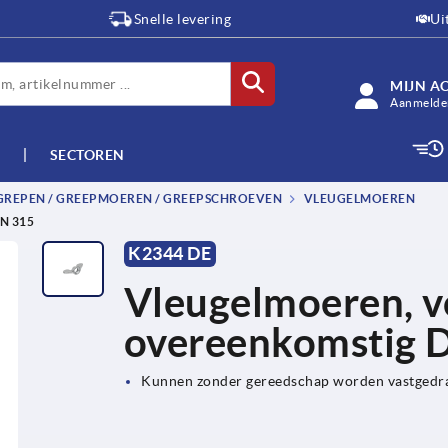
Snelle levering
Ui
MIJN A
Aanmelden
SECTOREN
-GREPEN / GREEPMOEREN / GREEPSCHROEVEN
VLEUGELMOEREN
N 315
K2344 DE
Vleugelmoeren, v
overeenkomstig 
Kunnen zonder gereedschap worden vastgedr