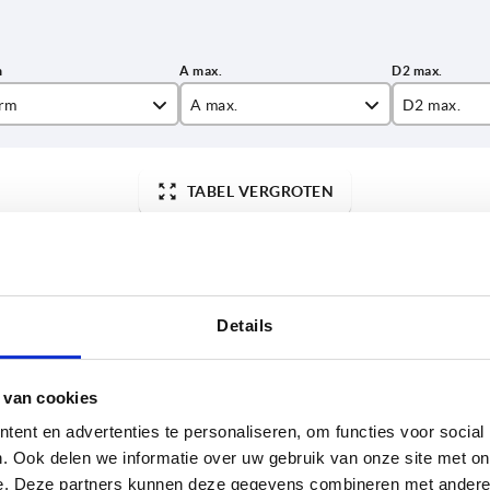
rm
A max.
D2 max.
20
8
TABEL VERGROTEN
26
11
 keren per dag met regelmatige tussenpozen
33
13
1-3 dagen
t je je bestelling afrondt, word je geïnformeerd
4-20 dagen
39
16
51
20
Details
D
Vorm
A max.
D2 max.
H
65
23
 van cookies
73
29
M4
DE
20
8
10,5
ent en advertenties te personaliseren, om functies voor social
90
35
. Ook delen we informatie over uw gebruik van onze site met on
M5
DE
26
11
13
e. Deze partners kunnen deze gegevens combineren met andere i