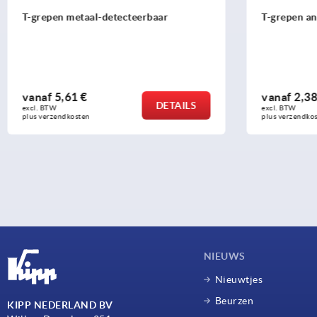
T-grepen antistatisch
T-grepen an
vanaf
2,38 €
vanaf
2,6
DETAILS
excl. BTW 
excl. BTW 
plus verzendkosten
plus verzendko
NIEUWS
Nieuwtjes
Beurzen
KIPP NEDERLAND BV