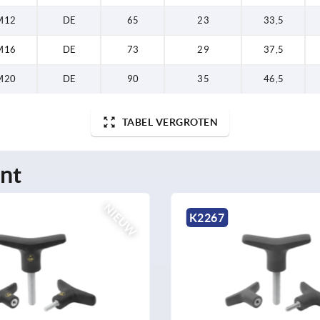
M12
DE
65
23
33,5
M16
DE
73
29
37,5
M20
DE
90
35
46,5
TABEL VERGROTEN
nt
NIEUW
K2265