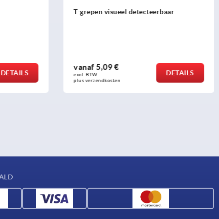
aar
Vleugelgrepen "Miniwing" kunststof
metaal-detecteerbaar
vanaf
6,53 €
DETAILS
DETAILS
excl. BTW 
plus verzendkosten
AALD