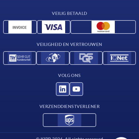
Leveringsvoorwaarden
VEILIG BETAALD
Materiaaloverzicht
CAD-gegevens
Contact
VEILIGHEID EN VERTROUWEN
VOLG ONS
VERZENDDIENSTVERLENER
© KIPP 2026. All rights reserved