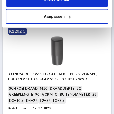
2,11 €
DETAILS
excl. BTW 
Aanpassen
plus verzendkosten
K1202 C
CONUSGREEP VAST GR.3 D=M10, D1=28, VORM:C,
DUROPLAST HOOGGLANS GEPOLIJST ZWART
SCHROEFDRAAD=M10
DRAADDIEPTE=22
GREEPLENGTE=90
VORM=C
BUITENDIAMETER=28
D3=10,5
D4=22
L2=32
L3=3,5
Bestelnummer:
K1202.11028