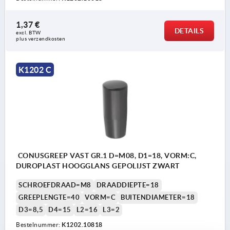
1,37 €
DETAILS
excl. BTW 
plus verzendkosten
K1202 C
CONUSGREEP VAST GR.1 D=M08, D1=18, VORM:C,
DUROPLAST HOOGGLANS GEPOLIJST ZWART
SCHROEFDRAAD=M8
DRAADDIEPTE=18
GREEPLENGTE=40
VORM=C
BUITENDIAMETER=18
D3=8,5
D4=15
L2=16
L3=2
Bestelnummer:
K1202.10818