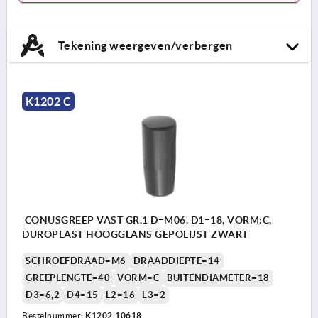
Tekening weergeven/verbergen
K1202 C
CONUSGREEP VAST GR.1 D=M06, D1=18, VORM:C,
DUROPLAST HOOGGLANS GEPOLIJST ZWART
SCHROEFDRAAD=M6
DRAADDIEPTE=14
GREEPLENGTE=40
VORM=C
BUITENDIAMETER=18
D3=6,2
D4=15
L2=16
L3=2
Bestelnummer:
K1202.10618