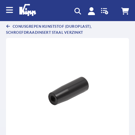
text.skipToContent
text.skipToNavigation
CONUSGREPEN KUNSTSTOF (DUROPLAST),
SCHROEFDRAADINSERT STAAL VERZINKT