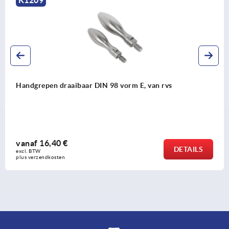
ar DIN 98 vorm E, van rvs
Conusgrepen kunst
vanaf
0,82 €
DETAILS
excl. BTW 
plus verzendkosten