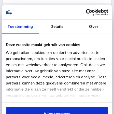
1,78 €
DETAILS
excl. BTW 
plus verzendkosten
Toestemming
Details
Over
K1202 C
Deze website maakt gebruik van cookies
We gebruiken cookies om content en advertenties te
personaliseren, om functies voor social media te bieden
en om ons websiteverkeer te analyseren. Ook delen we
informatie over uw gebruik van onze site met onze
CONUSGREEP VAST GR.2 D=M08, D1=23, VORM:C,
partners voor social media, adverteren en analyse. Deze
DUROPLAST HOOGGLANS GEPOLIJST ZWART
partners kunnen deze gegevens combineren met andere
informatie die u aan ze heeft verstrekt of die ze hebben
SCHROEFDRAAD=M8
DRAADDIEPTE=18
verzameld op basis van uw gebruik van hun services.
GREEPLENGTE=65
VORM=C
BUITENDIAMETER=23
D3=8,5
D4=19
L2=24
L3=2
Bestelnummer:
K1202.10823
Alles toestaan