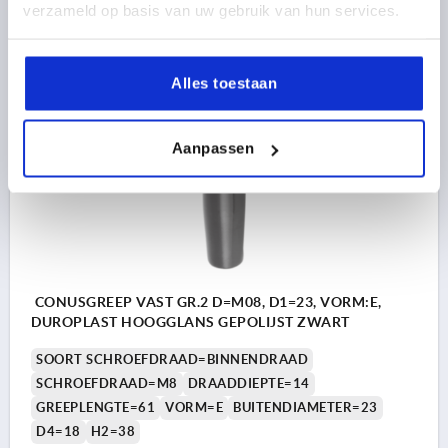
verzameld op basis van uw gebruik van hun services.
1,17 €
DETAILS
excl. BTW 
plus verzendkosten
Alles toestaan
K0172
Aanpassen
CONUSGREEP VAST GR.2 D=M08, D1=23, VORM:E,
DUROPLAST HOOGGLANS GEPOLIJST ZWART
SOORT SCHROEFDRAAD=BINNENDRAAD
SCHROEFDRAAD=M8
DRAADDIEPTE=14
GREEPLENGTE=61
VORM=E
BUITENDIAMETER=23
D4=18
H2=38