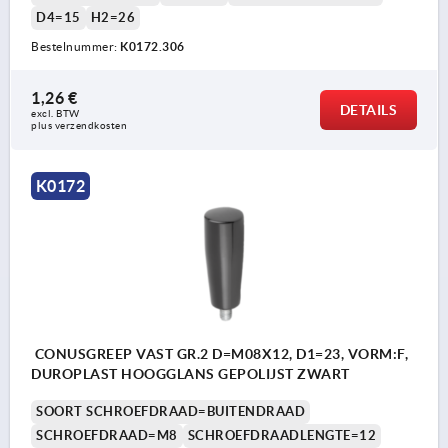
D4=15
H2=26
Bestelnummer:
K0172.306
1,26 €
DETAILS
excl. BTW 
plus verzendkosten
K0172
CONUSGREEP VAST GR.2 D=M08X12, D1=23, VORM:F,
DUROPLAST HOOGGLANS GEPOLIJST ZWART
SOORT SCHROEFDRAAD=BUITENDRAAD
SCHROEFDRAAD=M8
SCHROEFDRAADLENGTE=12