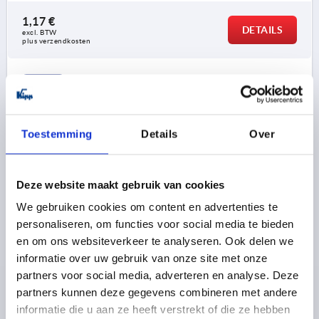
1,17 €
DETAILS
excl. BTW 
plus verzendkosten
K0172
Toestemming
Details
Over
Deze website maakt gebruik van cookies
CONUSGREEP VAST GR.1 D=M06, D1=17, VORM:E,
We gebruiken cookies om content en advertenties te
DUROPLAST HOOGGLANS GEPOLIJST ZWART
personaliseren, om functies voor social media te bieden
en om ons websiteverkeer te analyseren. Ook delen we
SOORT SCHROEFDRAAD=BINNENDRAAD
informatie over uw gebruik van onze site met onze
SCHROEFDRAAD=M6
DRAADDIEPTE=9
partners voor social media, adverteren en analyse. Deze
GREEPLENGTE=45
VORM=E
BUITENDIAMETER=17
partners kunnen deze gegevens combineren met andere
D4=15
H2=26
informatie die u aan ze heeft verstrekt of die ze hebben
Bestelnummer:
K0172.206