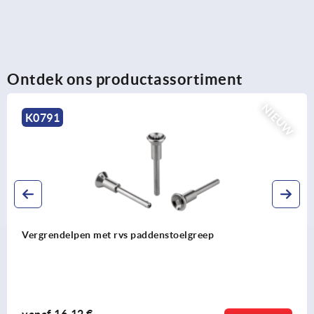
Ontdek ons productassortiment
NIEUW
K0791
 paddenstoelgreep
Vergrendelpennen met
schuifsterkte
vanaf
21,26 €