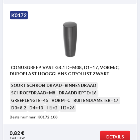
Vorm E: draadbus
Vorm F: buitendraad
K0172
CONUSGREEP VAST GR.1 D=M08, D1=17, VORM:C,
DUROPLAST HOOGGLANS GEPOLIJST ZWART
SOORT SCHROEFDRAAD=BINNENDRAAD
SCHROEFDRAAD=M8
DRAADDIEPTE=16
GREEPLENGTE=45
VORM=C
BUITENDIAMETER=17
D3=8,2
D4=13
H1=2
H2=26
Bestelnummer:
K0172.108
0,82 €
DETAILS
excl. BTW 