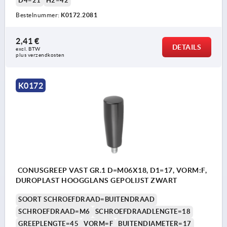
D4=21
H2=42
Bestelnummer:
K0172.2081
2,41 €
DETAILS
excl. BTW 
plus verzendkosten
K0172
CONUSGREEP VAST GR.1 D=M06X18, D1=17, VORM:F,
DUROPLAST HOOGGLANS GEPOLIJST ZWART
SOORT SCHROEFDRAAD=BUITENDRAAD
SCHROEFDRAAD=M6
SCHROEFDRAADLENGTE=18
GREEPLENGTE=45
VORM=F
BUITENDIAMETER=17