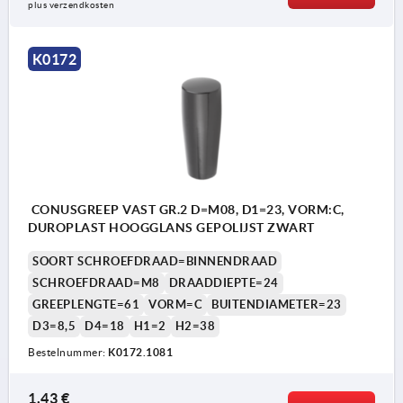
plus verzendkosten
K0172
CONUSGREEP VAST GR.2 D=M08, D1=23, VORM:C,
DUROPLAST HOOGGLANS GEPOLIJST ZWART
SOORT SCHROEFDRAAD=BINNENDRAAD
SCHROEFDRAAD=M8
DRAADDIEPTE=24
GREEPLENGTE=61
VORM=C
BUITENDIAMETER=23
D3=8,5
D4=18
H1=2
H2=38
Bestelnummer:
K0172.1081
1,43 €