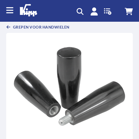
text.skipToContent
text.skipToNavigation
GREPEN VOOR HANDWIELEN