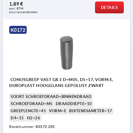
1,89 €
DETAILS
excl. BTW 
plus verzendkosten
K0172
CONUSGREEP VAST GR.1 D=M05, D1=17, VORM:E,
DUROPLAST HOOGGLANS GEPOLIJST ZWART
SOORT SCHROEFDRAAD=BINNENDRAAD
SCHROEFDRAAD=M5
DRAADDIEPTE=10
GREEPLENGTE=45
VORM=E
BUITENDIAMETER=17
D4=15
H2=26
Bestelnummer:
K0172.205