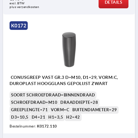
DETAILS
excl. BTW 
plus verzendkosten
K0172
CONUSGREEP VAST GR.3 D=M10, D1=29, VORM:C,
DUROPLAST HOOGGLANS GEPOLIJST ZWART
SOORT SCHROEFDRAAD=BINNENDRAAD
SCHROEFDRAAD=M10
DRAADDIEPTE=28
GREEPLENGTE=71
VORM=C
BUITENDIAMETER=29
D3=10,5
D4=21
H1=3,5
H2=42
Bestelnummer:
K0172.110