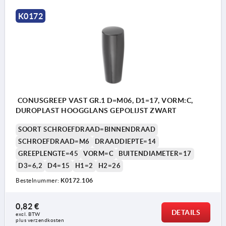
K0172
CONUSGREEP VAST GR.1 D=M06, D1=17, VORM:C,
DUROPLAST HOOGGLANS GEPOLIJST ZWART
SOORT SCHROEFDRAAD=BINNENDRAAD
SCHROEFDRAAD=M6
DRAADDIEPTE=14
GREEPLENGTE=45
VORM=C
BUITENDIAMETER=17
D3=6,2
D4=15
H1=2
H2=26
Bestelnummer:
K0172.106
0,82 €
DETAILS
excl. BTW 
Vorm C: ingeperste schroefdraad
plus verzendkosten