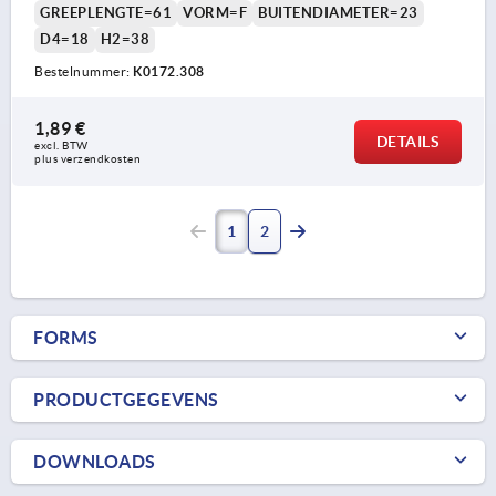
GREEPLENGTE=61
VORM=F
BUITENDIAMETER=23
D4=18
H2=38
Bestelnummer:
K0172.308
1,89 €
DETAILS
excl. BTW 
plus verzendkosten
1
2
FORMS
PRODUCTGEGEVENS
DOWNLOADS