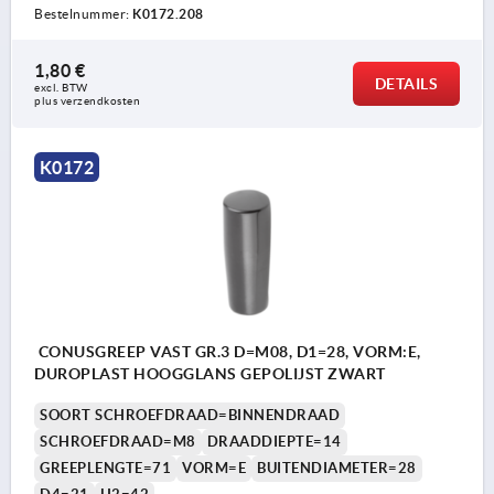
Bestelnummer:
K0172.208
1,80 €
DETAILS
excl. BTW 
plus verzendkosten
K0172
CONUSGREEP VAST GR.3 D=M08, D1=28, VORM:E,
DUROPLAST HOOGGLANS GEPOLIJST ZWART
SOORT SCHROEFDRAAD=BINNENDRAAD
SCHROEFDRAAD=M8
DRAADDIEPTE=14
GREEPLENGTE=71
VORM=E
BUITENDIAMETER=28