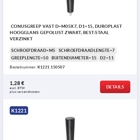
CONUSGREEP VAST D=M05X7, D1=15, DUROPLAST
HOOGGLANS GEPOLIJST ZWART, BEST:STAAL
VERZINKT
SCHROEFDRAAD=M5
SCHROEFDRAADLENGTE=7
GREEPLENGTE=50
BUITENDIAMETER=15
D2=11
Bestelnummer:
K1221.150507
1,28 €
DETAILS
excl. BTW 
plus verzendkosten
K1221