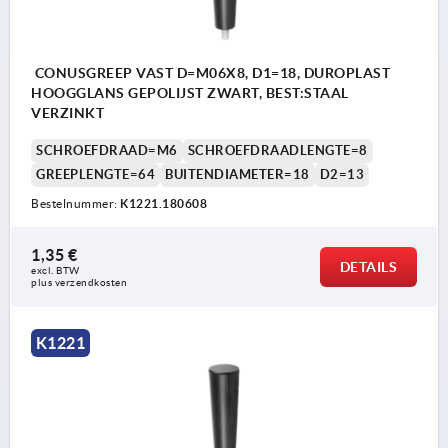
CONUSGREEP VAST D=M06X8, D1=18, DUROPLAST
HOOGGLANS GEPOLIJST ZWART, BEST:STAAL
VERZINKT
SCHROEFDRAAD=M6
SCHROEFDRAADLENGTE=8
GREEPLENGTE=64
BUITENDIAMETER=18
D2=13
Bestelnummer:
K1221.180608
1,35 €
DETAILS
excl. BTW 
plus verzendkosten
K1221