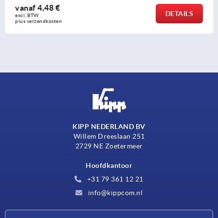
vanaf
16,40 €
DETAILS
excl. BTW 
plus verzendkosten
KIPP NEDERLAND BV
Willem Dreeslaan 251
2729 NE Zoetermeer
Hoofdkantoor
+31 79 361 12 21
info@kippcom.nl