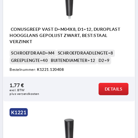
CONUSGREEP VAST D=M04X8, D1=12, DUROPLAST
HOOGGLANS GEPOLIJST ZWART, BEST:STAAL
VERZINKT
SCHROEFDRAAD=M4
SCHROEFDRAADLENGTE=8
GREEPLENGTE=40
BUITENDIAMETER=12
D2=9
Bestelnummer:
K1221.120408
1,77 €
DETAILS
excl. BTW 
plus verzendkosten
K1221