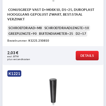
CONUSGREEP VAST D=M08X10, D1=25, DUROPLAST
HOOGGLANS GEPOLIJST ZWART, BEST:STAAL
VERZINKT
SCHROEFDRAAD=M8
SCHROEFDRAADLENGTE=10
GREEPLENGTE=90
BUITENDIAMETER=25
D2=17
Bestelnummer:
K1221.250810
2,03 €
DETAILS
excl. BTW 
plus verzendkosten
K1221