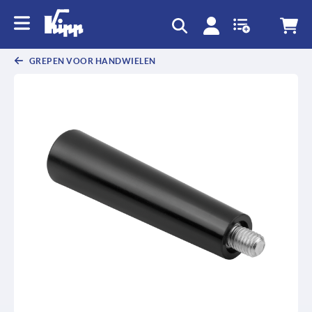
text.skipToContent
text.skipToNavigation
GREPEN VOOR HANDWIELEN