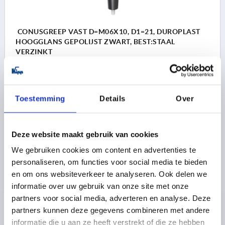
CONUSGREEP VAST D=M06X10, D1=21, DUROPLAST
HOOGGLANS GEPOLIJST ZWART, BEST:STAAL
VERZINKT
SCHROEFDRAAD=M6
SCHROEFDRAADLENGTE=10
GREEPLENGTE=72
BUITENDIAMETER=21
D2=15
Bestelnummer:
K1221.210610
Toestemming
Details
Over
1,74 €
DETAILS
excl. BTW 
Deze website maakt gebruik van cookies
plus verzendkosten
We gebruiken cookies om content en advertenties te
personaliseren, om functies voor social media te bieden
K1221
en om ons websiteverkeer te analyseren. Ook delen we
informatie over uw gebruik van onze site met onze
partners voor social media, adverteren en analyse. Deze
partners kunnen deze gegevens combineren met andere
informatie die u aan ze heeft verstrekt of die ze hebben