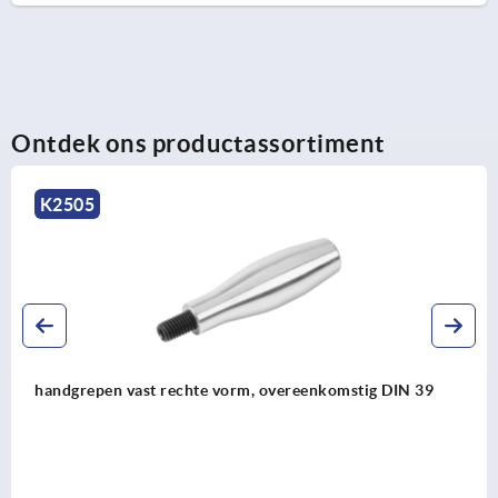
Ontdek ons productassortiment
K1209
Handgrepen draaibaar DIN 98 vorm E, van rvs