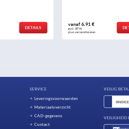
 €
vanaf
1,28 €
DETAILS
excl. BTW 
sten
plus verzendkosten
SERVICE
VEILIG BET
Leveringsvoorwaarden
Materiaaloverzicht
CAD-gegevens
VEILIGHEI
Contact