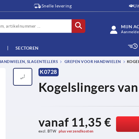
Snelle levering
Ui
MIJN A
Aanmelden
SECTOREN
HANDWIELEN, SLAGENTELLERS
GREPEN VOOR HANDWIELEN
KOGEL
K0728
Kogelslingers van
vanaf
11,35 €
excl. BTW 
plus verzendkosten