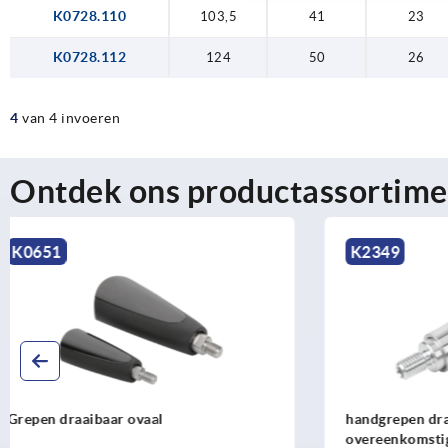
K0728.110
103,5
41
23
K0728.112
124
50
26
4
van 4 invoeren
Ontdek ons productassortime
K2349
K0168
handgrepen draaibaar rechte vorm,
Handgrepen
overeenkomstig DIN 98
DIN 98 vorm