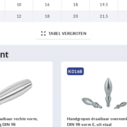
10
16
18
19,5
12
18
20
21,5
TABEL VERGROTEN
nt
K1222
 draaibaar overeenkomstig
Ovale knoppen
 E, uit staal