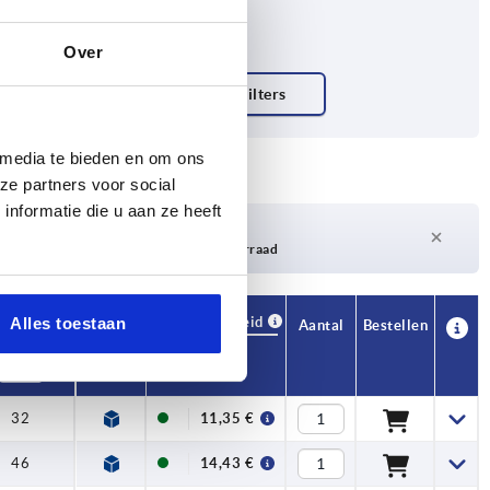
Over
 media te bieden en om ons
ze partners voor social
nformatie die u aan ze heeft
Levertijd op aanvraag
Momenteel niet op voorraad
Beschikbaarheid
Alles toestaan
CAD
Aantal
Bestellen
H1
Prijs
32
11,35 €
46
14,43 €