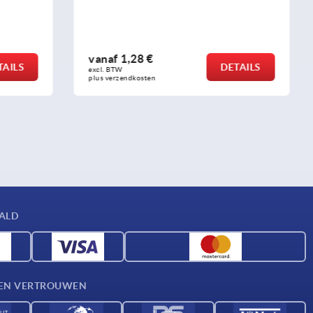
vanaf
4,75 €
DETAILS
DETAILS
excl. BTW 
plus verzendkosten
AALD
D EN VERTROUWEN