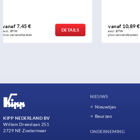
vanaf
10,89 €
vanaf
6,91
DETAILS
excl. BTW 
excl. BTW 
plus verzendkosten
plus verzendko
NIEUWS
Nieuwtjes
Beurzen
KIPP NEDERLAND BV
Willem Dreeslaan 251
2729 NE Zoetermeer
ONDERNEMING