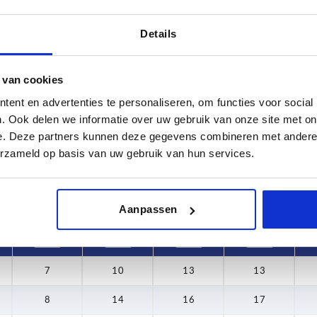
Details
D2
D3
 van cookies
7
10
ent en advertenties te personaliseren, om functies voor social
TABEL VERGROTEN
8
14
. Ook delen we informatie over uw gebruik van onze site met on
e. Deze partners kunnen deze gegevens combineren met andere i
 keren per dag met regelmatige tussenpozen
10
16
1-3 dagen
erzameld op basis van uw gebruik van hun services.
t je je bestelling afrondt, word je geïnformeerd
4-20 dagen
12
18
Aanpassen
D2
D3
D4
H
7
10
13
13
8
14
16
17