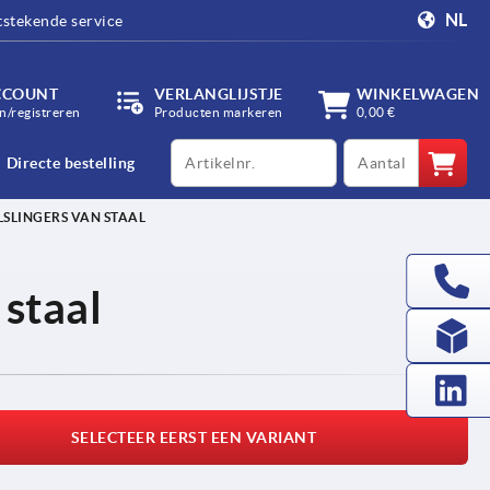
NL
tstekende service
CCOUNT
VERLANGLIJSTJE
WINKELWAGEN
/registreren
Producten markeren
0,00 €
productCode
qty
Directe bestelling
SLINGERS VAN STAAL
 staal
SELECTEER EERST EEN VARIANT