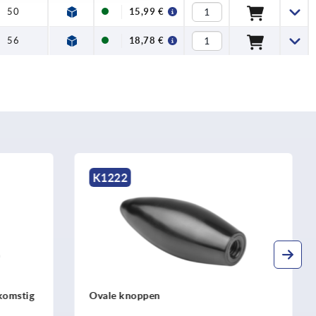
50
15,99 €
56
18,78 €
K0726
Kogelgrepen draaibaar