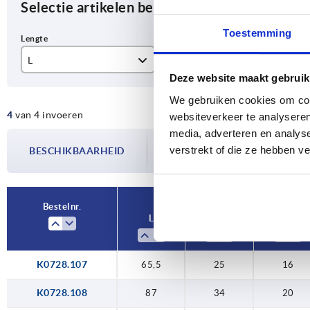
Selectie artikelen begrenzen
Toestemming
L
A
D1
Deze website maakt gebruik
65,5
25
16
We gebruiken cookies om cont
4
van 4 invoeren
87
34
20
websiteverkeer te analyseren
media, adverteren en analys
De beschikbaarheid wordt meerdere
103,5
41
23
verstrekt of die ze hebben v
BESCHIKBAARHEID
bijgewerkt. In de laatste stap voorda
over de bevestigde verzenddatum.
124
50
26
Bestelnr.
L
A
D1
K0728.107
65,5
25
16
K0728.108
87
34
20