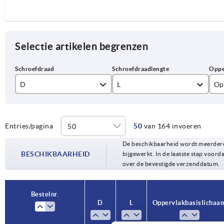
Selectie artikelen begrenzen
D
L
Op
M3
10
ele
M4
15
ge
Entries/pagina
50
van 164 invoeren
De beschikbaarheid wordt meerdere
M5
20
BESCHIKBAARHEID
bijgewerkt. In de laatste stap voorda
over de bevestigde verzenddatum.
M6
25
M8
30
Bestelnr.
Bestelnr.
D
D
L
L
Oppervlak basislichaa
Oppervlak basislichaa
M10
40