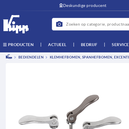
text.skipToContent
text.skipToNavigation
Deskundige producent
ACTUEEL
BEDRIJF
SERVICE
PRODUCTEN
BEDIENDELEN
KLEMHEFBOMEN, SPANHEFBOMEN, EXCEN