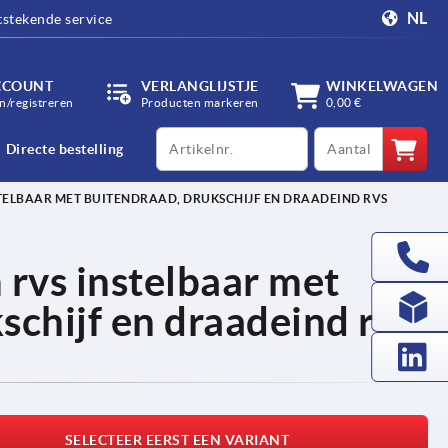
NL
tstekende service
CCOUNT
VERLANGLIJSTJE
WINKELWAGEN
/registreren
Producten markeren
0,00 €
productCode
qty
Directe bestelling
ELBAAR MET BUITENDRAAD, DRUKSCHIJF EN DRAADEIND RVS
rvs instelbaar met
schijf en draadeind rvs
SELECTEER EERST EEN VARIANT