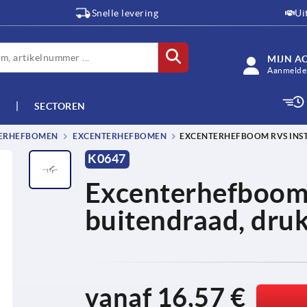
Snelle levering
Ui
MIJN A
Aanmelden
SECTOREN
TERHEFBOMEN
EXCENTERHEFBOMEN
EXCENTERHEFBOOM RVS INST
K0647
Excenterhefboom 
buitendraad, druk
vanaf
16,57 €