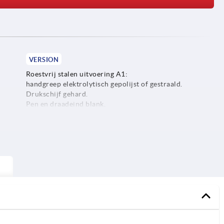
VERSION
Roestvrij stalen uitvoering A1:
handgreep elektrolytisch gepolijst of gestraald.
Drukschijf gehard.
Pen en draadeind blank.
Roestvrij stalen uitvoering A4:
handgreep elektrolytisch gepolijst of gestraald.
Drukschijf chemisch vernikkeld.
Pen en draadeind blank.
j staal