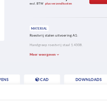
excl. BTW 
plus verzendkosten
MATERIAL
Roestvrij stalen uitvoering A1:
Handgreep roestvrij staal 1.4308.
Drukschijf roestvrij staal 1.4034.
Meer weergeven
Pen en draadeind roestvrij staal 1.4305.
VENS
CAD
DOWNLOADS
Roestvrij stalen uitvoering A4:
Handgreep, drukschijf, pen en draadeind roestvri
1.4404.