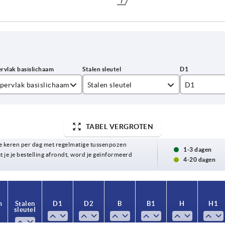
pervlak basislichaam
Stalen sleutel
D1
ktrolytisch gepolijst
1.4308
12
straald
1.4404
15,4
TABEL VERGROTEN
 keren per dag met regelmatige tussenpozen
18
1-3 dagen
t je je bestelling afrondt, word je geïnformeerd
4-20 dagen
27
m
m
Stalen
Stalen
D1
D1
D2
D2
B
B
B1
B1
H
H
H1
H1
sleutel
sleutel