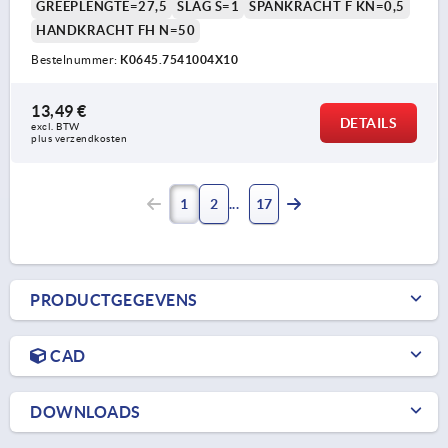
GREEPLENGTE=27,5
SLAG S=1
SPANKRACHT F KN=0,5
HANDKRACHT FH N=50
Bestelnummer:
K0645.7541004X10
13,49 €
DETAILS
excl. BTW 
plus verzendkosten
1
2
17
PRODUCTGEGEVENS
CAD
DOWNLOADS