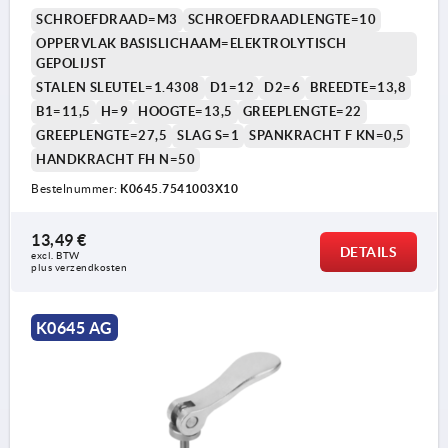
SCHROEFDRAAD=M3
SCHROEFDRAADLENGTE=10
OPPERVLAK BASISLICHAAM=ELEKTROLYTISCH
GEPOLIJST
STALEN SLEUTEL=1.4308
D1=12
D2=6
BREEDTE=13,8
B1=11,5
H=9
HOOGTE=13,5
GREEPLENGTE=22
GREEPLENGTE=27,5
SLAG S=1
SPANKRACHT F KN=0,5
HANDKRACHT FH N=50
Bestelnummer:
K0645.7541003X10
13,49 €
DETAILS
excl. BTW 
plus verzendkosten
K0645 AG