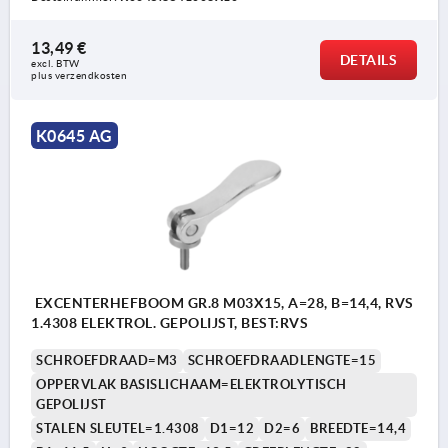
13,49 €
DETAILS
excl. BTW 
plus verzendkosten
K0645 AG
EXCENTERHEFBOOM GR.8 M03X15, A=28, B=14,4, RVS
1.4308 ELEKTROL. GEPOLIJST, BEST:RVS
SCHROEFDRAAD=M3
SCHROEFDRAADLENGTE=15
OPPERVLAK BASISLICHAAM=ELEKTROLYTISCH
GEPOLIJST
STALEN SLEUTEL=1.4308
D1=12
D2=6
BREEDTE=14,4