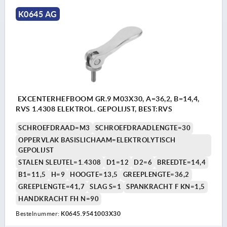
K0645 AG
EXCENTERHEFBOOM GR.9 M03X30, A=36,2, B=14,4,
RVS 1.4308 ELEKTROL. GEPOLIJST, BEST:RVS
SCHROEFDRAAD=M3
SCHROEFDRAADLENGTE=30
OPPERVLAK BASISLICHAAM=ELEKTROLYTISCH
GEPOLIJST
STALEN SLEUTEL=1.4308
D1=12
D2=6
BREEDTE=14,4
B1=11,5
H=9
HOOGTE=13,5
GREEPLENGTE=36,2
GREEPLENGTE=41,7
SLAG S=1
SPANKRACHT F KN=1,5
HANDKRACHT FH N=90
Bestelnummer:
K0645.9541003X30