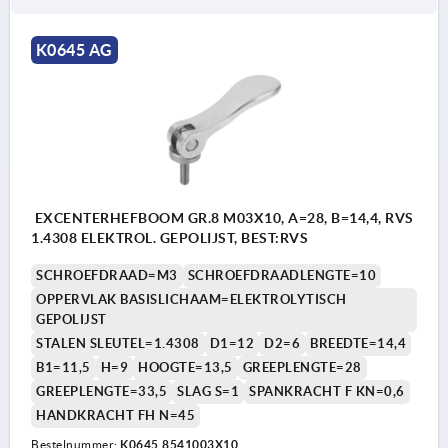
K0645 AG
EXCENTERHEFBOOM GR.8 M03X10, A=28, B=14,4, RVS
1.4308 ELEKTROL. GEPOLIJST, BEST:RVS
SCHROEFDRAAD=M3
SCHROEFDRAADLENGTE=10
OPPERVLAK BASISLICHAAM=ELEKTROLYTISCH
GEPOLIJST
STALEN SLEUTEL=1.4308
D1=12
D2=6
BREEDTE=14,4
B1=11,5
H=9
HOOGTE=13,5
GREEPLENGTE=28
GREEPLENGTE=33,5
SLAG S=1
SPANKRACHT F KN=0,6
HANDKRACHT FH N=45
Bestelnummer:
K0645.8541003X10