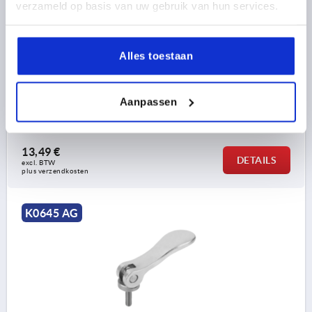
verzameld op basis van uw gebruik van hun services.
OPPERVLAK BASISLICHAAM=ELEKTROLYTISCH
GEPOLIJST
STALEN SLEUTEL=1.4308
D1=12
D2=6
BREEDTE=14,4
Alles toestaan
B1=11,5
H=9
HOOGTE=13,5
GREEPLENGTE=28
GREEPLENGTE=33,5
SLAG S=1
SPANKRACHT F KN=0,6
HANDKRACHT FH N=45
Aanpassen
Bestelnummer:
K0645.8541003X30
13,49 €
DETAILS
excl. BTW 
plus verzendkosten
K0645 AG