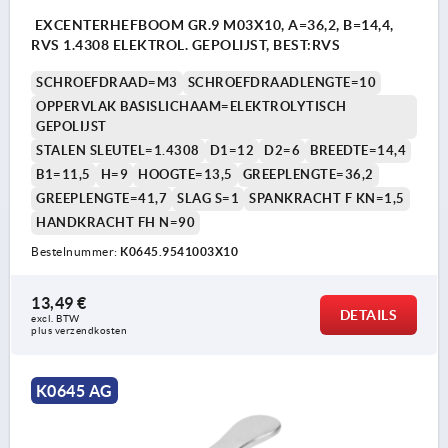
EXCENTERHEFBOOM GR.9 M03X10, A=36,2, B=14,4,
RVS 1.4308 ELEKTROL. GEPOLIJST, BEST:RVS
SCHROEFDRAAD=M3
SCHROEFDRAADLENGTE=10
OPPERVLAK BASISLICHAAM=ELEKTROLYTISCH
GEPOLIJST
STALEN SLEUTEL=1.4308
D1=12
D2=6
BREEDTE=14,4
B1=11,5
H=9
HOOGTE=13,5
GREEPLENGTE=36,2
GREEPLENGTE=41,7
SLAG S=1
SPANKRACHT F KN=1,5
HANDKRACHT FH N=90
Bestelnummer:
K0645.9541003X10
13,49 €
DETAILS
excl. BTW 
plus verzendkosten
K0645 AG