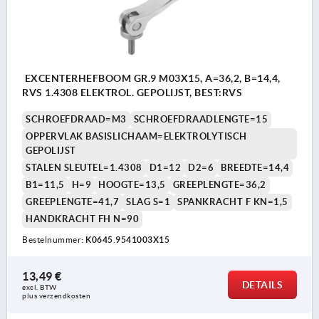
EXCENTERHEFBOOM GR.9 M03X15, A=36,2, B=14,4,
RVS 1.4308 ELEKTROL. GEPOLIJST, BEST:RVS
SCHROEFDRAAD=M3
SCHROEFDRAADLENGTE=15
OPPERVLAK BASISLICHAAM=ELEKTROLYTISCH
GEPOLIJST
STALEN SLEUTEL=1.4308
D1=12
D2=6
BREEDTE=14,4
B1=11,5
H=9
HOOGTE=13,5
GREEPLENGTE=36,2
GREEPLENGTE=41,7
SLAG S=1
SPANKRACHT F KN=1,5
HANDKRACHT FH N=90
Bestelnummer:
K0645.9541003X15
13,49 €
DETAILS
excl. BTW 
plus verzendkosten