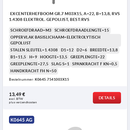
EXCENTERHEFBOOM GR.7 M03X15, A=22, B=13,8, RVS
1.4308 ELEKTROL. GEPOLIJST, BEST:RVS
SCHROEFDRAAD=M3
SCHROEFDRAADLENGTE=15
OPPERVLAK BASISLICHAAM=ELEKTROLYTISCH
GEPOLIJST
STALEN SLEUTEL=1.4308
D1=12
D2=6
BREEDTE=13,8
B1=11,5
H=9
HOOGTE=13,5
GREEPLENGTE=22
GREEPLENGTE=27,5
SLAG S=1
SPANKRACHT F KN=0,5
HANDKRACHT FH N=50
Bestelnummer:
K0645.7541003X15
13,49 €
DETAILS
excl. BTW 
plus verzendkosten
K0645 AG