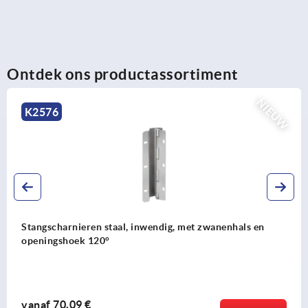
Ontdek ons productassortiment
EUW
K0789
Excenterhefboom staal instelbaar met buitendraad,
kunststof-metalen-drukschijf en draadeind staal
vanaf
12,00 €