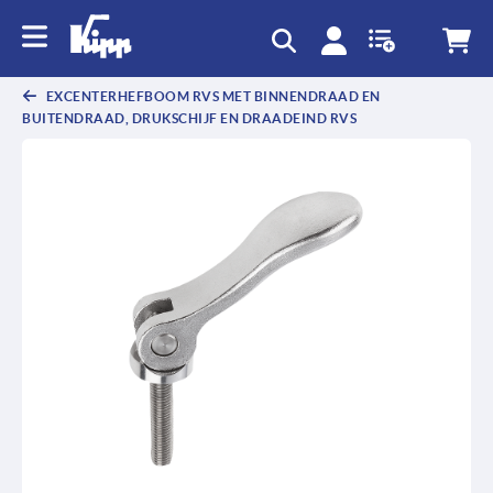
text.skipToContent
text.skipToNavigation
EXCENTERHEFBOOM RVS MET BINNENDRAAD EN
BUITENDRAAD, DRUKSCHIJF EN DRAADEIND RVS