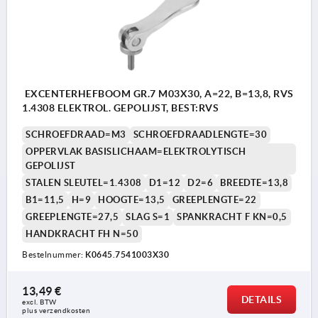
EXCENTERHEFBOOM GR.7 M03X30, A=22, B=13,8, RVS
1.4308 ELEKTROL. GEPOLIJST, BEST:RVS
SCHROEFDRAAD=M3
SCHROEFDRAADLENGTE=30
OPPERVLAK BASISLICHAAM=ELEKTROLYTISCH
GEPOLIJST
STALEN SLEUTEL=1.4308
D1=12
D2=6
BREEDTE=13,8
B1=11,5
H=9
HOOGTE=13,5
GREEPLENGTE=22
GREEPLENGTE=27,5
SLAG S=1
SPANKRACHT F KN=0,5
HANDKRACHT FH N=50
Bestelnummer:
K0645.7541003X30
13,49 €
DETAILS
excl. BTW 
plus verzendkosten