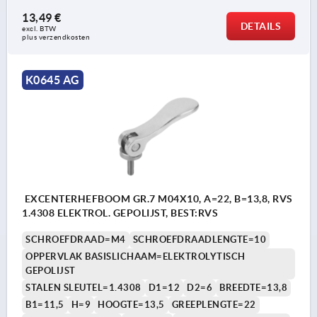
13,49 €
DETAILS
excl. BTW 
plus verzendkosten
K0645 AG
EXCENTERHEFBOOM GR.7 M04X10, A=22, B=13,8, RVS
1.4308 ELEKTROL. GEPOLIJST, BEST:RVS
SCHROEFDRAAD=M4
SCHROEFDRAADLENGTE=10
OPPERVLAK BASISLICHAAM=ELEKTROLYTISCH
GEPOLIJST
STALEN SLEUTEL=1.4308
D1=12
D2=6
BREEDTE=13,8
B1=11,5
H=9
HOOGTE=13,5
GREEPLENGTE=22