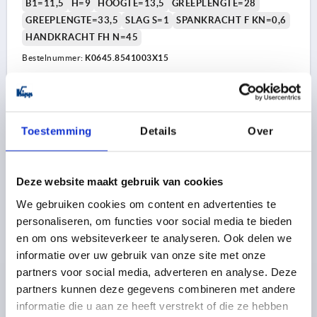
B1=11,5
H=9
HOOGTE=13,5
GREEPLENGTE=28
GREEPLENGTE=33,5
SLAG S=1
SPANKRACHT F KN=0,6
HANDKRACHT FH N=45
Bestelnummer:
K0645.8541003X15
13,49 €
DETAILS
excl. BTW 
plus verzendkosten
Toestemming
Details
Over
K0645 AG
Deze website maakt gebruik van cookies
We gebruiken cookies om content en advertenties te
personaliseren, om functies voor social media te bieden
en om ons websiteverkeer te analyseren. Ook delen we
informatie over uw gebruik van onze site met onze
partners voor social media, adverteren en analyse. Deze
EXCENTERHEFBOOM GR.8 M03X30, A=28, B=14,4, RVS
partners kunnen deze gegevens combineren met andere
1.4308 ELEKTROL. GEPOLIJST, BEST:RVS
informatie die u aan ze heeft verstrekt of die ze hebben
SCHROEFDRAAD=M3
SCHROEFDRAADLENGTE=30