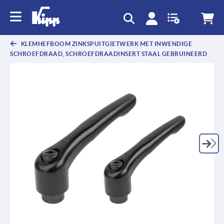
text.skipToContent
text.skipToNavigation
KLEMHEFBOOM ZINKSPUITGIETWERK MET INWENDIGE
SCHROEFDRAAD, SCHROEFDRAADINSERT STAAL GEBRUINEERD