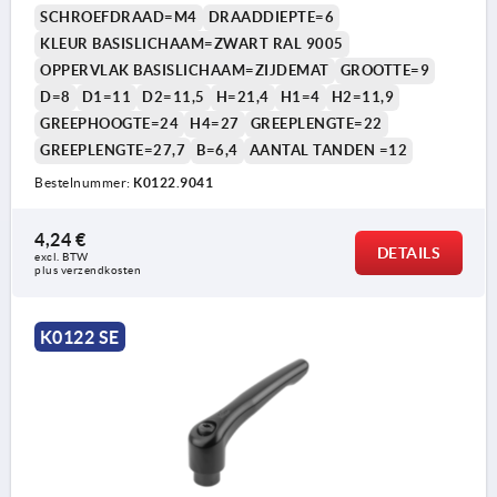
SCHROEFDRAAD=M4
DRAADDIEPTE=6
KLEUR BASISLICHAAM=ZWART RAL 9005
OPPERVLAK BASISLICHAAM=ZIJDEMAT
GROOTTE=9
D=8
D1=11
D2=11,5
H=21,4
H1=4
H2=11,9
GREEPHOOGTE=24
H4=27
GREEPLENGTE=22
GREEPLENGTE=27,7
B=6,4
AANTAL TANDEN =12
Bestelnummer:
K0122.9041
4,24 €
DETAILS
excl. BTW 
plus verzendkosten
K0122 SE