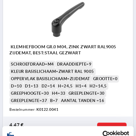
KLEMHEFBOOM GR.0 M04, ZINK ZWART RAL9005
ZIJDEMAT, BEST:STAAL GEZWART
SCHROEFDRAAD=M4
DRAADDIEPTE=9
KLEUR BASISLICHAAM=ZWART RAL 9005
OPPERVLAK BASISLICHAAM=ZIJDEMAT
GROOTTE=0
D=10
D1=13
D2=14
H=24,5
H1=4
H2=14,5
GREEPHOOGTE=30
H4=33
GREEPLENGTE=30
GREEPLENGTE=37
B=7
AANTAL TANDEN =16
Bestelnummer:
K0122.0041
4,47 €
DETAILS
excl. BTW 
plus verzendkosten