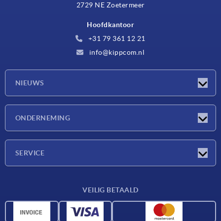
2729 NE Zoetermeer
Hoofdkantoor
+31 79 361 12 21
info@kippcom.nl
NIEUWS
Nieuwtjes
ONDERNEMING
Beurzen
Onderneming
SERVICE
Leveringsvoorwaarden
VEILIG BETAALD
Materiaaloverzicht
CAD-gegevens