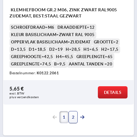
KLEMHEFBOOM GR.2 M06, ZINK ZWART RAL9005
ZIJDEMAT, BEST:STAAL GEZWART
SCHROEFDRAAD=M6
DRAADDIEPTE=12
KLEUR BASISLICHAAM=ZWART RAL 9005
OPPERVLAK BASISLICHAAM=ZIJDEMAT
GROOTTE=2
D=13,5
D1=18,5
D2=19
H=28,5
H1=6,5
H2=17,5
GREEPHOOGTE=42,5
H4=45,5
GREEPLENGTE=65
GREEPLENGTE=74,5
B=9,5
AANTAL TANDEN =20
Bestelnummer:
K0122.2061
5,65 €
DETAILS
excl. BTW 
plus verzendkosten
1
2