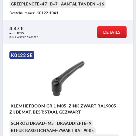
GREEPLENGTE=47
B=7
AANTAL TANDEN =16
Bestelnummer:
K0122.1041
4,47 €
DETAILS
excl. BTW 
plus verzendkosten
K0122 SE
KLEMHEFBOOM GR.1 M05, ZINK ZWART RAL9005
ZIJDEMAT, BEST:STAAL GEZWART
SCHROEFDRAAD=M5
DRAADDIEPTE=9
KLEUR BASISLICHAAM=ZWART RAL 9005