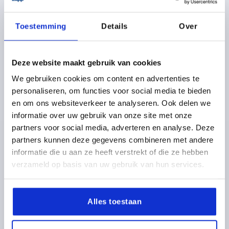
Toestemming
Details
Over
K0122 SE
Deze website maakt gebruik van cookies
We gebruiken cookies om content en advertenties te
personaliseren, om functies voor social media te bieden
en om ons websiteverkeer te analyseren. Ook delen we
KLEMHEFBOOM GR.0 M05, ZINK ZWART RAL9005
informatie over uw gebruik van onze site met onze
ZIJDEMAT, BEST:STAAL GEZWART
partners voor social media, adverteren en analyse. Deze
partners kunnen deze gegevens combineren met andere
SCHROEFDRAAD=M5
DRAADDIEPTE=9
informatie die u aan ze heeft verstrekt of die ze hebben
KLEUR BASISLICHAAM=ZWART RAL 9005
verzameld op basis van uw gebruik van hun services.
OPPERVLAK BASISLICHAAM=ZIJDEMAT
GROOTTE=0
D=10
D1=13
D2=14
H=24,5
H1=4
H2=14,5
GREEPHOOGTE=30
H4=33
GREEPLENGTE=30
Alles toestaan
GREEPLENGTE=37
B=7
AANTAL TANDEN =16
Bestelnummer:
K0122.0051