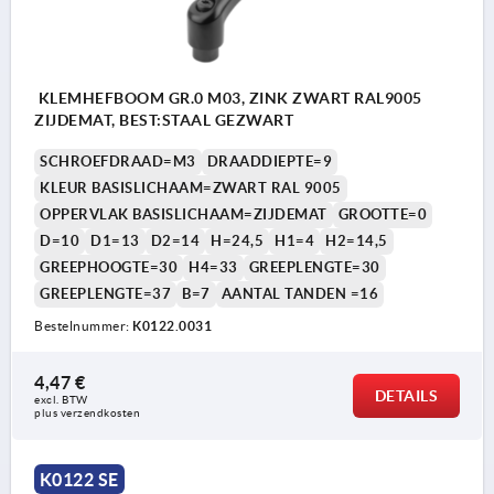
KLEMHEFBOOM GR.0 M03, ZINK ZWART RAL9005
ZIJDEMAT, BEST:STAAL GEZWART
SCHROEFDRAAD=M3
DRAADDIEPTE=9
KLEUR BASISLICHAAM=ZWART RAL 9005
OPPERVLAK BASISLICHAAM=ZIJDEMAT
GROOTTE=0
D=10
D1=13
D2=14
H=24,5
H1=4
H2=14,5
GREEPHOOGTE=30
H4=33
GREEPLENGTE=30
GREEPLENGTE=37
B=7
AANTAL TANDEN =16
Bestelnummer:
K0122.0031
4,47 €
DETAILS
excl. BTW 
plus verzendkosten
K0122 SE