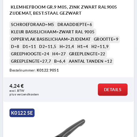
KLEMHEFBOOM GR.9 M05, ZINK ZWART RAL9005
ZIJDEMAT, BEST:STAAL GEZWART
SCHROEFDRAAD=M5
DRAADDIEPTE=6
KLEUR BASISLICHAAM=ZWART RAL 9005
OPPERVLAK BASISLICHAAM=ZIJDEMAT
GROOTTE=9
D=8
D1=11
D2=11,5
H=21,4
H1=4
H2=11,9
GREEPHOOGTE=24
H4=27
GREEPLENGTE=22
GREEPLENGTE=27,7
B=6,4
AANTAL TANDEN =12
Bestelnummer:
K0122.9051
4,24 €
DETAILS
excl. BTW 
plus verzendkosten
K0122 SE