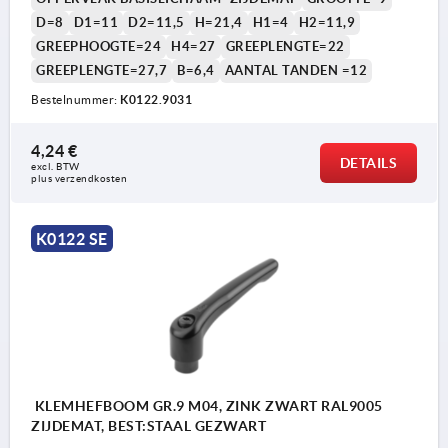
D=8
D1=11
D2=11,5
H=21,4
H1=4
H2=11,9
GREEPHOOGTE=24
H4=27
GREEPLENGTE=22
GREEPLENGTE=27,7
B=6,4
AANTAL TANDEN =12
Bestelnummer:
K0122.9031
4,24 €
DETAILS
excl. BTW 
plus verzendkosten
K0122 SE
KLEMHEFBOOM GR.9 M04, ZINK ZWART RAL9005
ZIJDEMAT, BEST:STAAL GEZWART