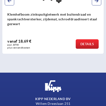
Klemhefboom zinkspuitgietwerk vlak met uitwendige
schroefdraad, schroefdraadinsert rvs
vanaf
9,19 €
DETAILS
excl. BTW 
plus verzendkosten
KIPP NEDERLAND BV
Willem Dreeslaan 251