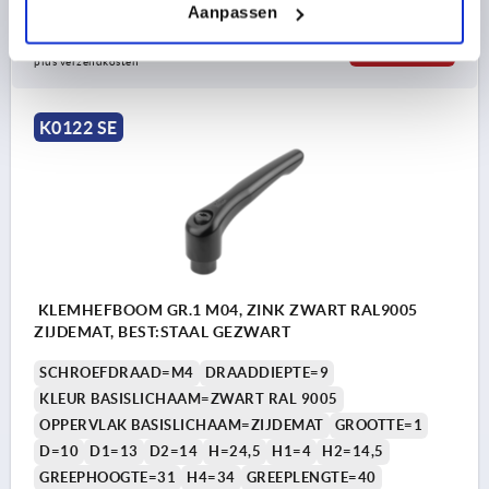
Aanpassen
4,47 €
DETAILS
excl. BTW 
plus verzendkosten
K0122 SE
KLEMHEFBOOM GR.1 M04, ZINK ZWART RAL9005
ZIJDEMAT, BEST:STAAL GEZWART
SCHROEFDRAAD=M4
DRAADDIEPTE=9
KLEUR BASISLICHAAM=ZWART RAL 9005
OPPERVLAK BASISLICHAAM=ZIJDEMAT
GROOTTE=1
D=10
D1=13
D2=14
H=24,5
H1=4
H2=14,5
GREEPHOOGTE=31
H4=34
GREEPLENGTE=40