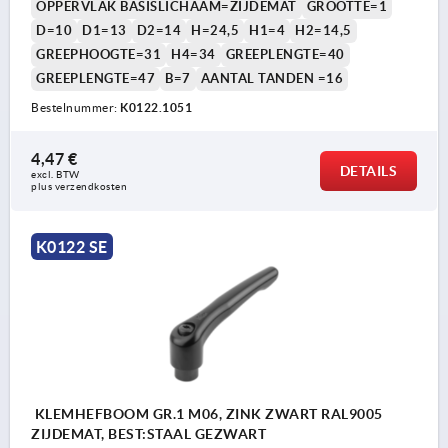
OPPERVLAK BASISLICHAAM=ZIJDEMAT
GROOTTE=1
D=10
D1=13
D2=14
H=24,5
H1=4
H2=14,5
GREEPHOOGTE=31
H4=34
GREEPLENGTE=40
GREEPLENGTE=47
B=7
AANTAL TANDEN =16
Bestelnummer:
K0122.1051
4,47 €
DETAILS
excl. BTW 
plus verzendkosten
K0122 SE
KLEMHEFBOOM GR.1 M06, ZINK ZWART RAL9005
ZIJDEMAT, BEST:STAAL GEZWART