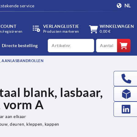
NL
tstekende service
CCOUNT
VERLANGLIJSTJE
WINKELWAGEN
/registreren
Producten markeren
0,00 €
productCode
qty
Directe bestelling
R, AANLASBANDROLLEN
aal blank, lasbaar,
, vorm A
r aan elkaar
uw, deuren, kleppen, kappen