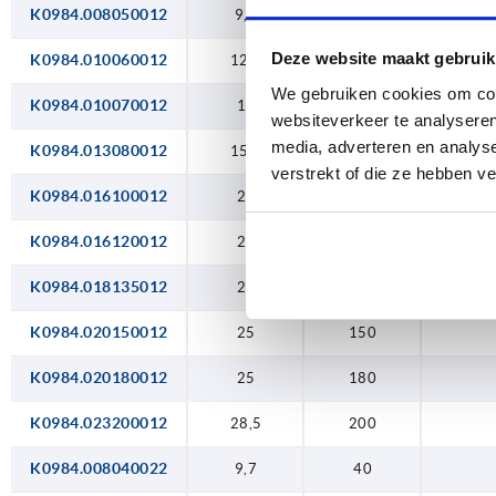
K0984.008050012
120
9,7
50
Deze website maakt gebruik
135
K0984.010060012
12,7
60
We gebruiken cookies om cont
150
K0984.010070012
12
70
websiteverkeer te analyseren
media, adverteren en analys
180
K0984.013080012
15,5
80
verstrekt of die ze hebben v
200
K0984.016100012
20
100
K0984.016120012
20
120
K0984.018135012
22
135
K0984.020150012
25
150
K0984.020180012
25
180
K0984.023200012
28,5
200
K0984.008040022
9,7
40