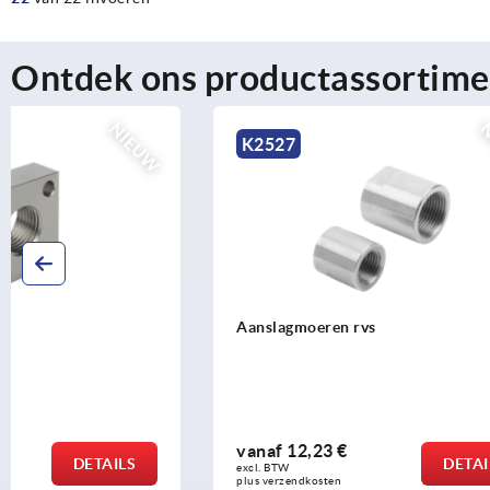
Ontdek ons productassortime
NIEUW
K2527
K2526
Aanslagmoeren rvs
Montagefle
vanaf
12,23 €
vanaf
37,7
DETAILS
excl. BTW 
excl. BTW 
plus verzendkosten
plus verzendko