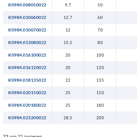
K0984.008050022
9,7
50
K0984.010060022
12,7
60
K0984.010070022
12
70
K0984.013080022
15,5
80
K0984.016100022
20
100
K0984.016120022
20
120
K0984.018135022
22
135
K0984.020150022
25
150
K0984.020180022
25
180
K0984.023200022
28,5
200
22
van 22 invoeren