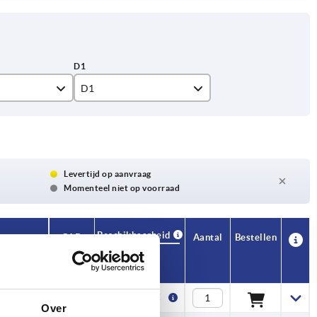
D1
5
6
8
Levertijd op aanvraag
Momenteel niet op voorraad
10
11
Beschikbaarheid
CAD
Aantal
Bestellen
D1
Prijs
12
13
5
1,58 €
Over
14