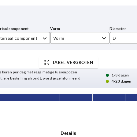
teriaal component
Vorm
D
ssing
A
8
TABEL VERGROTEN
al
10
 keren per dag met regelmatige tussenpozen
13
1-3 dagen
t je je bestelling afrondt, word je geïnformeerd
4-20 dagen
16
18
Materiaal component
Vorm
D
20
23
staal
A
8
Details