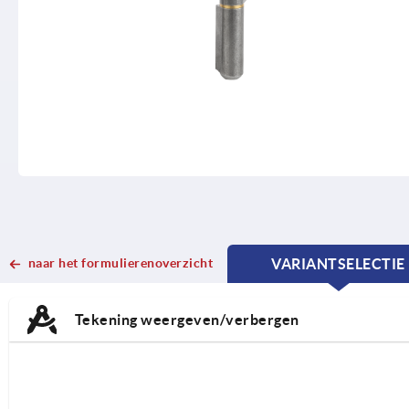
naar het formulierenoverzicht
VARIANTSELECTIE
CURRENT
CURRENT
TAB:
TAB:
Tekening weergeven/verbergen