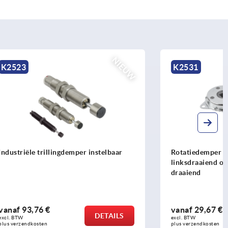
NIEUW
NIEUW
K2531
nstelbaar
Rotatiedemper staal rechtsdraaiend,
linksdraaiend of aan beide zijden
draaiend
vanaf
29,67 €
DETAILS
DETAILS
excl. BTW 
plus verzendkosten