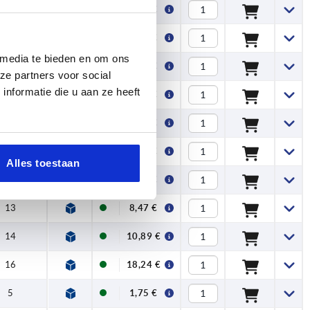
5
1,68 €
16
6
1,79 €
 media te bieden en om ons
6
2,74 €
ze partners voor social
nformatie die u aan ze heeft
8
2,78 €
10
3,98 €
11
5,27 €
Alles toestaan
12
7,29 €
13
8,47 €
14
10,89 €
16
18,24 €
5
1,75 €