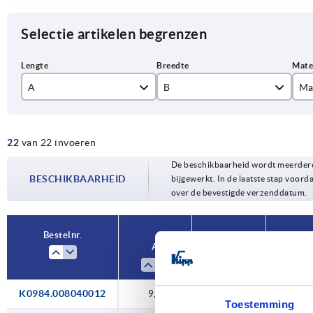
Selectie artikelen begrenzen
A
B
Ma
9,7
me
22
van 22 invoeren
12
sta
40
De beschikbaarheid wordt meerdere
12,7
BESCHIKBAARHEID
bijgewerkt. In de laatste stap voorda
50
over de bevestigde verzenddatum.
15,5
60
20
Bestelnr.
70
A
B
22
80
25
K0984.008040012
9,7
40
100
Toestemming
28,5