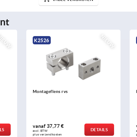
nt
NIEUW
K2523
ns rvs
Industriële trillingdemper i
7 €
vanaf
93,76 €
DETAILS
excl. BTW 
sten
plus verzendkosten