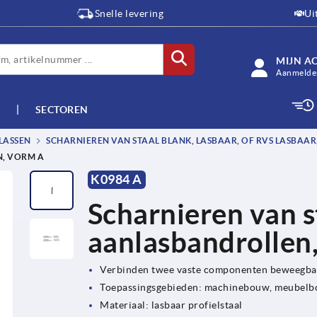
Snelle levering
Ui
MIJN A
Aanmelden
SECTOREN
LASSEN
SCHARNIEREN VAN STAAL BLANK, LASBAAR, OF RVS LASBAA
N, VORM A
K0984 A
Scharnieren van st
aanlasbandrollen
Verbinden twee vaste componenten beweegbaa
Toepassingsgebieden: machinebouw, meubelbo
Materiaal: lasbaar profielstaal