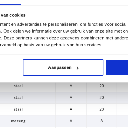
staal
A
8
 van cookies
staal
A
10
ent en advertenties te personaliseren, om functies voor social
staal
A
10
. Ook delen we informatie over uw gebruik van onze site met on
e. Deze partners kunnen deze gegevens combineren met andere i
staal
A
13
erzameld op basis van uw gebruik van hun services.
staal
A
16
staal
A
16
Aanpassen
staal
A
18
staal
A
20
staal
A
20
staal
A
23
messing
A
8