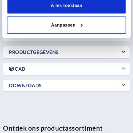
Bestelnummer:
K2577.11602495
Alles toestaan
299,99 €
DETAILS
Aanpassen
excl. BTW 
plus verzendkosten
PRODUCTGEGEVENS
CAD
DOWNLOADS
Ontdek ons productassortiment