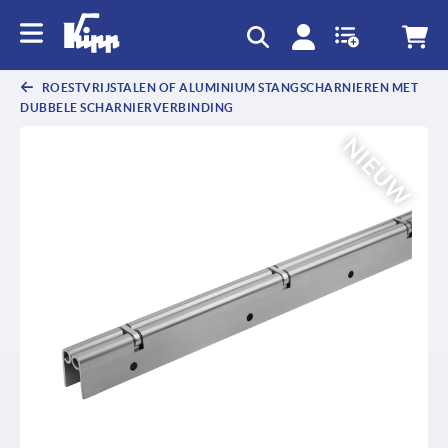
text.skipToContent
text.skipToNavigation
ROESTVRIJSTALEN OF ALUMINIUM STANGSCHARNIEREN MET
DUBBELE SCHARNIERVERBINDING
NIEUW