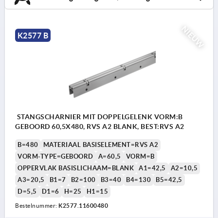
NIEUW
K2577 B
STANGSCHARNIER MIT DOPPELGELENK VORM:B
GEBOORD 60,5X480, RVS A2 BLANK, BEST:RVS A2
B=480
MATERIAAL BASISELEMENT=RVS A2
VORM-TYPE=GEBOORD
A=60,5
VORM=B
OPPERVLAK BASISLICHAAM=BLANK
A1=42,5
A2=10,5
A3=20,5
B1=7
B2=100
B3=40
B4=130
B5=42,5
D=5,5
D1=6
H=25
H1=15
Bestelnummer:
K2577.11600480