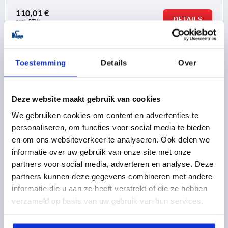
110,01 €
DETAILS
excl. BTW 
plus verzendkosten
NIEUW
K2577 B
Toestemming
Details
Over
Deze website maakt gebruik van cookies
We gebruiken cookies om content en advertenties te
personaliseren, om functies voor social media te bieden
en om ons websiteverkeer te analyseren. Ook delen we
STANGSCHARNIER MIT DOPPELGELENK VORM:B
informatie over uw gebruik van onze site met onze
GEBOORD 60,5X2495, RVS A2 BLANK, BEST:RVS A2
partners voor social media, adverteren en analyse. Deze
B=2495
MATERIAAL BASISELEMENT=RVS A2
partners kunnen deze gegevens combineren met andere
VORM-TYPE=GEBOORD
A=60,5
VORM=B
informatie die u aan ze heeft verstrekt of die ze hebben
OPPERVLAK BASISLICHAAM=BLANK
A1=42,5
A2=10,5
verzameld op basis van uw gebruik van hun services.
A3=20,5
B1=7
B2=100
B3=47,5
B4=130
B5=73,6
D=5,5
D1=6
H=25
H1=15