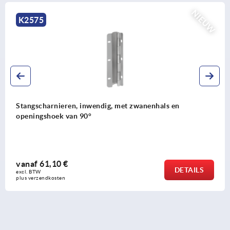
NIEUW
K2162
ig, met zwanenhals en
Stangscharnieren van rvs
vanaf
86,14 €
DETAILS
excl. BTW 
plus verzendkosten