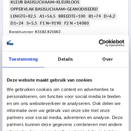
KLEUR BASISLICHAAM=KLEURLOOS
OPPERVLAK BASISLICHAAM=GEANODISEERD
LENGTE=82,5
A1=56,5
BREEDTE=100
B1=74
D=6,2
D1=24
S=5,5
F1 N=9190
F2 N =14080
Bestelnummer:
K1182.821002
33,92 €
DETAILS
excl. BTW 
plus verzendkosten
Toestemming
Details
Over
K1182 C
Deze website maakt gebruik van cookies
We gebruiken cookies om content en advertenties te
personaliseren, om functies voor social media te bieden
en om ons websiteverkeer te analyseren. Ook delen we
informatie over uw gebruik van onze site met onze
partners voor social media, adverteren en analyse. Deze
SCHARNIER ZONDER VEER A=82,5, B=100,
partners kunnen deze gegevens combineren met andere
ALUMINIUM ZWART GEANODISEERD