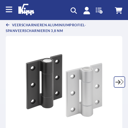
text.skipToContent
text.skipToNavigation
VEERSCHARNIEREN ALUMINIUMPROFIEL-
SPANVEERSCHARNIEREN 3,8 NM