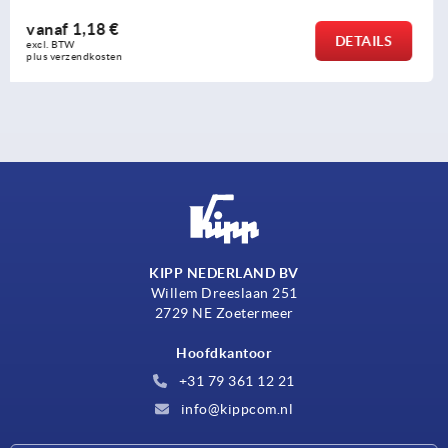
vanaf
5,61 €
DETAILS
excl. BTW 
plus verzendkosten
KIPP NEDERLAND BV
Willem Dreeslaan 251
2729 NE Zoetermeer
Hoofdkantoor
+31 79 361 12 21
info@kippcom.nl