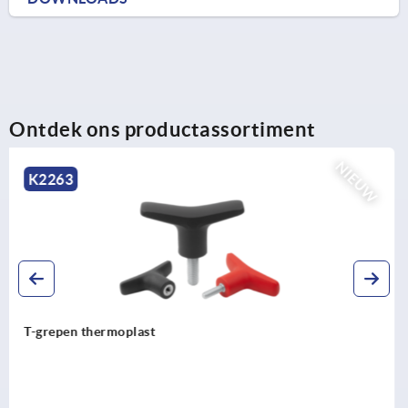
Ontdek ons productassortiment
NIEUW
K2264
T-grepen metaal-detecteerbaar