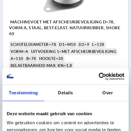
MACHINEVOET MET AFSCHEURBEVEILIGING D=78,
VORM:A, STAAL, BEST:ELAST. NATUURRUBBER, SHORE
60
SCHOTELDIAMETER=78
D1=M10
D2=9
L=128
VORM=A
UITVOERING 1=MET AFSCHEURBEVEILIGING
A=110
B=78
HOOGTE=30
BELASTBAARHEID MAX. KN=1,8
Bestelnummer:
K0687.078160
33,44 €
Toestemming
Details
Over
DETAILS
excl. BTW 
plus verzendkosten
Deze website maakt gebruik van cookies
K0687 A
We gebruiken cookies om content en advertenties te
personaliseren, om functies voor social media te bieden