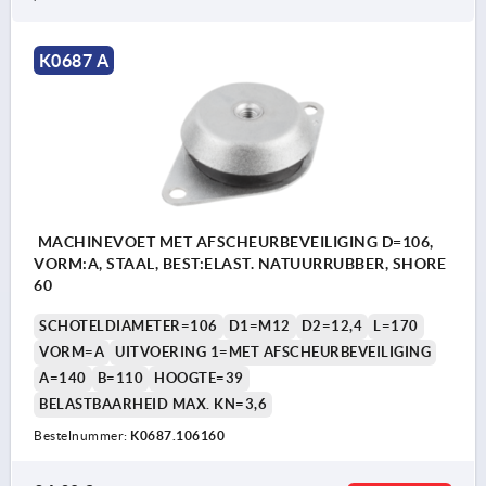
K0687 A
MACHINEVOET MET AFSCHEURBEVEILIGING D=106,
VORM:A, STAAL, BEST:ELAST. NATUURRUBBER, SHORE
60
SCHOTELDIAMETER=106
D1=M12
D2=12,4
L=170
VORM=A
UITVOERING 1=MET AFSCHEURBEVEILIGING
A=140
B=110
HOOGTE=39
BELASTBAARHEID MAX. KN=3,6
Bestelnummer:
K0687.106160