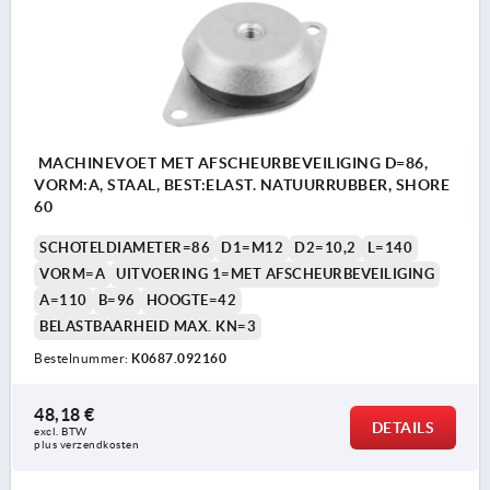
MACHINEVOET MET AFSCHEURBEVEILIGING D=86,
VORM:A, STAAL, BEST:ELAST. NATUURRUBBER, SHORE
60
SCHOTELDIAMETER=86
D1=M12
D2=10,2
L=140
VORM=A
UITVOERING 1=MET AFSCHEURBEVEILIGING
A=110
B=96
HOOGTE=42
BELASTBAARHEID MAX. KN=3
Bestelnummer:
K0687.092160
48,18 €
DETAILS
excl. BTW 
plus verzendkosten