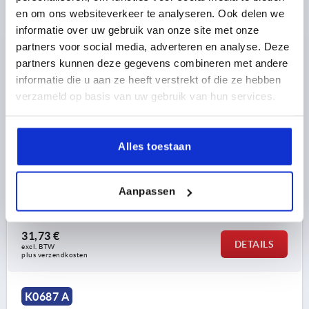
en om ons websiteverkeer te analyseren. Ook delen we
informatie over uw gebruik van onze site met onze
partners voor social media, adverteren en analyse. Deze
partners kunnen deze gegevens combineren met andere
MACHINEVOET OHNE ABREISSSICHERUNG D=86,
informatie die u aan ze heeft verstrekt of die ze hebben
VORM:A, STAAL, BEST:ELAST. NATUURRUBBER, SHORE
verzameld op basis van uw gebruik van hun services.
60
SCHOTELDIAMETER=86
D1=M12
D2=10,2
L=140
Alles toestaan
VORM=A
UITVOERING 1=ZONDER AFSCHEURBEVEILIGING
A=110
B=96
HOOGTE=42
BELASTBAARHEID MAX. KN=3
Aanpassen
Bestelnummer:
K0687.092060
31,73 €
DETAILS
excl. BTW 
plus verzendkosten
K0687 A