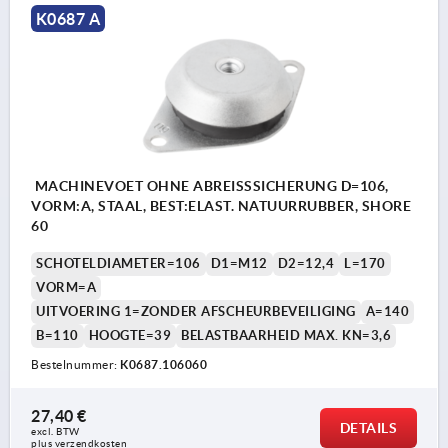
K0687 A
MACHINEVOET OHNE ABREISSSICHERUNG D=106,
VORM:A, STAAL, BEST:ELAST. NATUURRUBBER, SHORE
60
SCHOTELDIAMETER=106
D1=M12
D2=12,4
L=170
VORM=A
UITVOERING 1=ZONDER AFSCHEURBEVEILIGING
A=140
B=110
HOOGTE=39
BELASTBAARHEID MAX. KN=3,6
Bestelnummer:
K0687.106060
27,40 €
DETAILS
excl. BTW 
plus verzendkosten