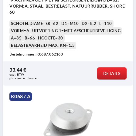
MACHINEVOET MET AFSCHEURBEVEILIGING D=62,
VORM:A, STAAL, BEST:ELAST. NATUURRUBBER, SHORE
60
SCHOTELDIAMETER=62
D1=M10
D2=8,2
L=110
VORM=A
UITVOERING 1=MET AFSCHEURBEVEILIGING
A=85
B=66
HOOGTE=30
BELASTBAARHEID MAX. KN=1,5
Bestelnummer:
K0687.062160
33,44 €
DETAILS
excl. BTW 
plus verzendkosten
K0687 A