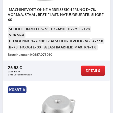
MACHINEVOET OHNE ABREISSSICHERUNG D=78,
VORM:A, STAAL, BEST:ELAST. NATUURRUBBER, SHORE
60
SCHOTELDIAMETER=78
D1=M10
D2=9
L=128
VORM=A
UITVOERING 1=ZONDER AFSCHEURBEVEILIGING
A=110
B=78
HOOGTE=30
BELASTBAARHEID MAX. KN=1,8
Bestelnummer:
K0687.078060
26,53 €
DETAILS
excl. BTW 
plus verzendkosten
K0687 A