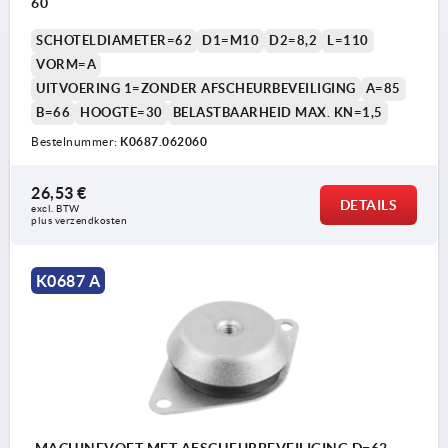
60
SCHOTELDIAMETER=62
D1=M10
D2=8,2
L=110
VORM=A
UITVOERING 1=ZONDER AFSCHEURBEVEILIGING
A=85
B=66
HOOGTE=30
BELASTBAARHEID MAX. KN=1,5
Bestelnummer:
K0687.062060
26,53 €
DETAILS
excl. BTW 
plus verzendkosten
1) met afscheurbeveiliging
K0687 A