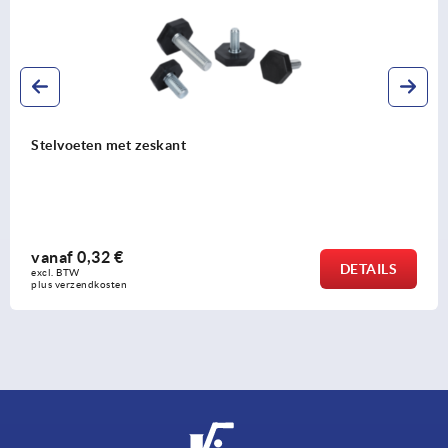
afstelplug kunststof met vil
vierkante buizen
vanaf
2,29 €
DETAILS
excl. BTW 
plus verzendkosten