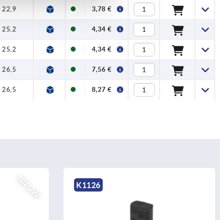
22,9
3,78 €
25,2
4,34 €
25,2
4,34 €
26,5
7,56 €
26,5
8,27 €
K2041