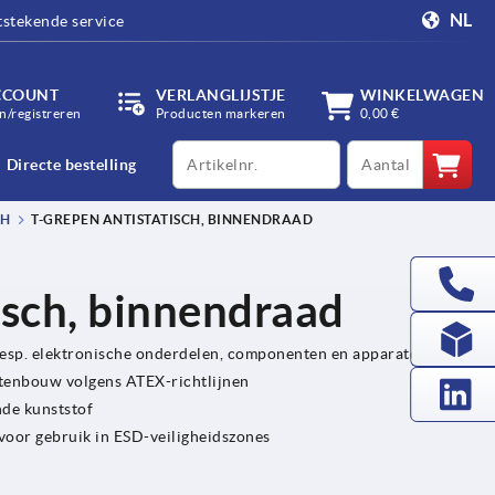
NL
tstekende service
CCOUNT
VERLANGLIJSTJE
WINKELWAGEN
/registreren
Producten markeren
0,00 €
productCode
qty
Directe bestelling
CH
T-GREPEN ANTISTATISCH, BINNENDRAAD
isch, binnendraad
 resp. elektronische onderdelen, componenten en apparaten
tenbouw volgens ATEX-richtlijnen
nde kunststof
voor gebruik in ESD-veiligheidszones