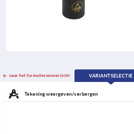
naar het formulierenoverzicht
VARIANTSELECTIE
CURRENT
CURRENT
TAB:
TAB:
Tekening weergeven/verbergen