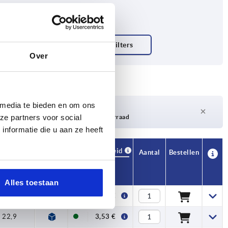
Over
 media te bieden en om ons
Levertijd op aanvraag
ze partners voor social
Momenteel niet op voorraad
nformatie die u aan ze heeft
Beschikbaarheid
CAD
Aantal
Bestellen
H1
Prijs
Alles toestaan
21,3
3,32 €
22,9
3,53 €