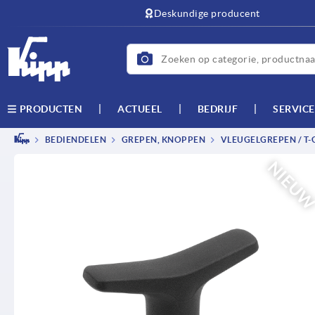
text.skipToContent
text.skipToNavigation
Deskundige producent
ACTUEEL
BEDRIJF
SERVICE
PRODUCTEN
BEDIENDELEN
GREPEN, KNOPPEN
VLEUGELGREPEN / T
NIEU