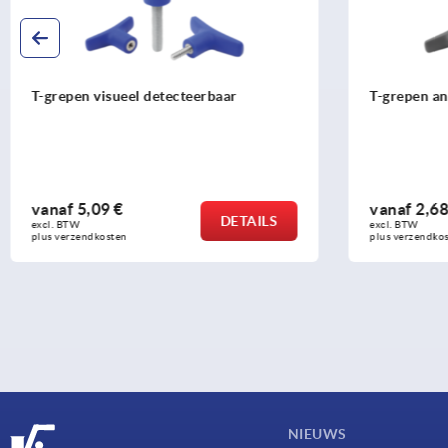
T-grepen antibacterieel
T-grepen 
vanaf
2,68 €
vanaf
1,1
DETAILS
excl. BTW 
excl. BTW 
plus verzendkosten
plus verzendk
NIEUWS