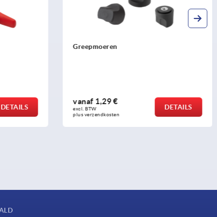
Vleugelgrepen "Miniwing" rvs
vanaf
4,04 €
DETAILS
DETAILS
excl. BTW 
plus verzendkosten
AALD