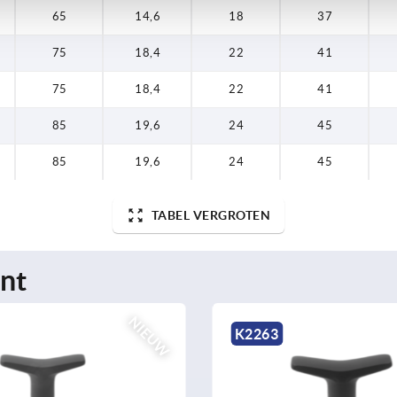
65
14,6
18
37
75
18,4
22
41
75
18,4
22
41
85
19,6
24
45
85
19,6
24
45
TABEL VERGROTEN
nt
NIEUW
K1126