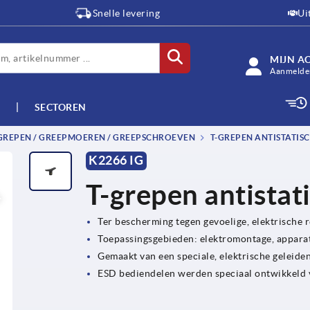
Snelle levering
Ui
MIJN A
Aanmelden
SECTOREN
-GREPEN / GREEPMOEREN / GREEPSCHROEVEN
T-GREPEN ANTISTATIS
K2266 IG
W
T-grepen antistat
Ter bescherming tegen gevoelige, elektrische
Toepassingsgebieden: elektromontage, appara
Gemaakt van een speciale, elektrische geleide
ESD bediendelen werden speciaal ontwikkeld 