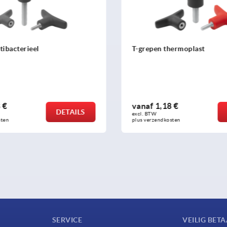
thermoplast
Greepmoeren
8 €
vanaf
1,29 €
DETAILS
excl. BTW 
osten
plus verzendkosten
SERVICE
VEILIG BET