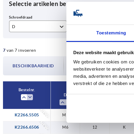
Selectie artikelen begrenzen
D
T
Vo
Toestemming
M5
10
K
7
van 7 invoeren
M6
12
Deze website maakt gebruik
De beschikbaarheid wordt meerdere
We gebruiken cookies om cont
M8
14
BESCHIKBAARHEID
bijgewerkt. In de laatste stap voorda
websiteverkeer te analyseren
over de bevestigde verzenddatum.
M10
18
media, adverteren en analys
verstrekt of die ze hebben v
M12
22
Bestelnr.
D
T
Vorm
NEW
K2266.5505
M5
10
K
NEW
K2266.6506
M6
12
K