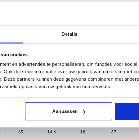
rm
A
B
Details
55
12,6
TABEL VERGROTEN
65
14,6
 van cookies
 keren per dag met regelmatige tussenpozen
ent en advertenties te personaliseren, om functies voor social
75
18,4
1-3 dagen
t je je bestelling afrondt, word je geïnformeerd
. Ook delen we informatie over uw gebruik van onze site met on
4-20 dagen
85
19,6
e. Deze partners kunnen deze gegevens combineren met andere i
erzameld op basis van uw gebruik van hun services.
A
B
D3
H
Aanpassen
55
12,6
16
33
65
14,6
18
37