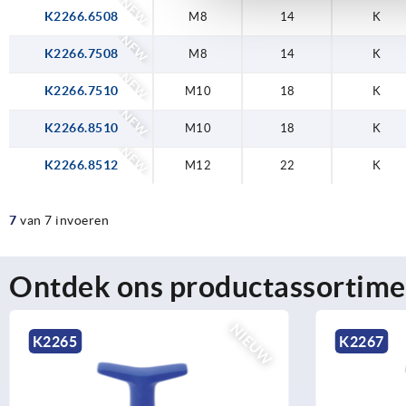
NEW
K2266.6508
M8
14
K
NEW
K2266.7508
M8
14
K
NEW
K2266.7510
M10
18
K
NEW
K2266.8510
M10
18
K
NEW
K2266.8512
M12
22
K
7
van 7 invoeren
Ontdek ons productassortime
NIEUW
K2267
K2263